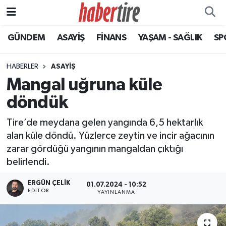
GÜNDEM
ASAYİŞ
FİNANS
YAŞAM - SAĞLIK
SP
Tire Nöbetçi Eczaneler
Tire Hava Durumu
HABERLER
ASAYİŞ
Mangal uğruna küle
Tire Trafik Yoğunluk Haritası
döndük
Süper Lig Puan Durumu ve Fikstür
Tire’de meydana gelen yangında 6,5 hektarlık
alan küle döndü. Yüzlerce zeytin ve incir ağacının
Tüm Manşetler
zarar gördüğü yangının mangaldan çıktığı
belirlendi.
Son Dakika Haberleri
ERGÜN ÇELIK
01.07.2024 - 10:52
Haber Arşivi
EDITÖR
YAYINLANMA