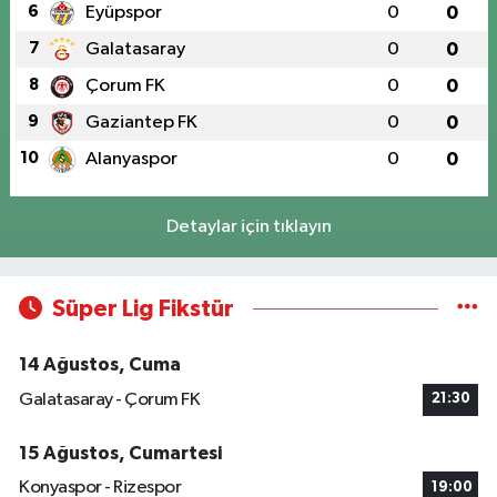
6
Eyüpspor
0
0
7
Galatasaray
0
0
8
Çorum FK
0
0
9
Gaziantep FK
0
0
10
Alanyaspor
0
0
Detaylar için tıklayın
Süper Lig Fikstür
14 Ağustos, Cuma
Galatasaray - Çorum FK
21:30
15 Ağustos, Cumartesi
Konyaspor - Rizespor
19:00