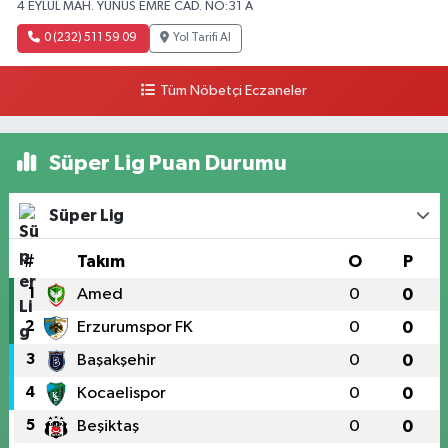
4 EYLÜL MAH. YUNUS EMRE CAD. NO:31 A
0 (232) 511 59 09
Yol Tarifi Al
Tüm Nöbetçi Eczaneler
Süper Lig Puan Durumu
Süper Lig
#
Takım
O
P
1
Amed
0
0
2
Erzurumspor FK
0
0
3
Başakşehir
0
0
4
Kocaelispor
0
0
5
Beşiktaş
0
0