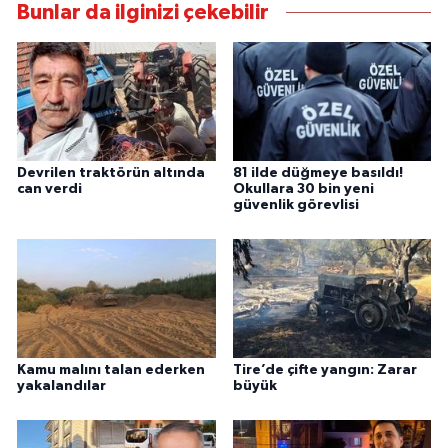
Bunlar da ilginizi çekebilir
Devrilen traktörün altında
81 ilde düğmeye basıldı!
can verdi
Okullara 30 bin yeni
güvenlik görevlisi
Kamu malını talan ederken
Tire’de çifte yangın: Zarar
yakalandılar
büyük