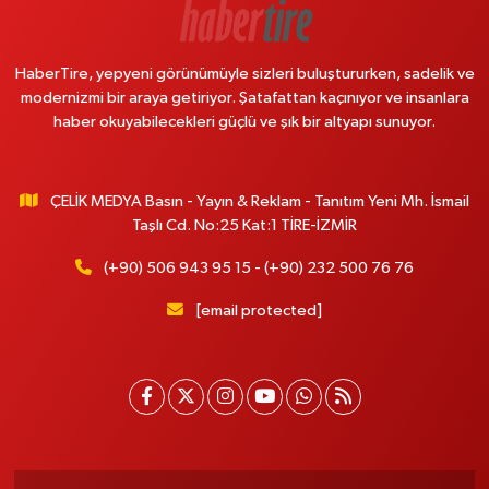
HaberTire, yepyeni görünümüyle sizleri buluştururken, sadelik ve
modernizmi bir araya getiriyor. Şatafattan kaçınıyor ve insanlara
haber okuyabilecekleri güçlü ve şık bir altyapı sunuyor.
ÇELİK MEDYA Basın - Yayın & Reklam - Tanıtım Yeni Mh. İsmail
Taşlı Cd. No:25 Kat:1 TİRE-İZMİR
(+90) 506 943 95 15 - (+90) 232 500 76 76
[email protected]