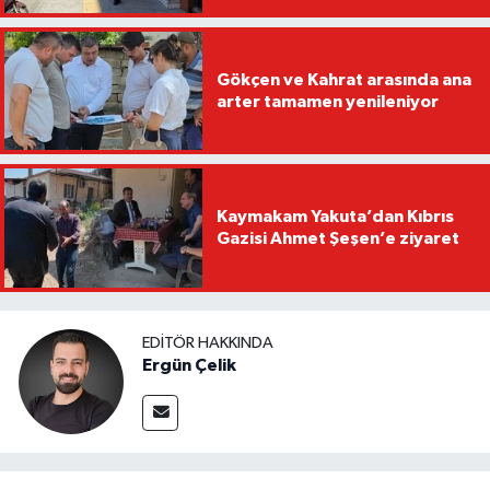
Gökçen ve Kahrat arasında ana
arter tamamen yenileniyor
Kaymakam Yakuta’dan Kıbrıs
Gazisi Ahmet Şeşen’e ziyaret
EDITÖR HAKKINDA
Ergün Çelik