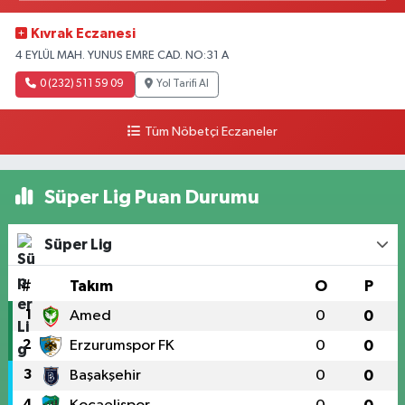
Kıvrak Eczanesi
4 EYLÜL MAH. YUNUS EMRE CAD. NO:31 A
0 (232) 511 59 09
Yol Tarifi Al
Tüm Nöbetçi Eczaneler
Süper Lig Puan Durumu
Süper Lig
#
Takım
O
P
1
Amed
0
0
2
Erzurumspor FK
0
0
3
Başakşehir
0
0
4