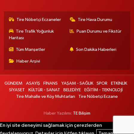
Tire Nöbetçi Eczaneler
Tire Hava Durumu
Tire Trafik Yoğunluk
Puan Durumu ve Fikstür
Haritası
Tüm Manşetler
Son Dakika Haberleri
Haber Arşivi
GÜNDEM
ASAYİŞ
FİNANS
YAŞAM - SAĞLIK
SPOR
ETKİNLİK
SİYASET
KÜLTÜR - SANAT
BELEDİYE
EĞİTİM - TEKNOLOJİ
Tire Mahalle ve Köy Muhtarları
Tire Nöbetçi Eczane
Haber Yazılımı:
TE Bilişim
En iyi site deneyimi sağlamak için çerezlerden
faydalanıyoruz. Detaylar için lütfen tıklayın.
Tamam