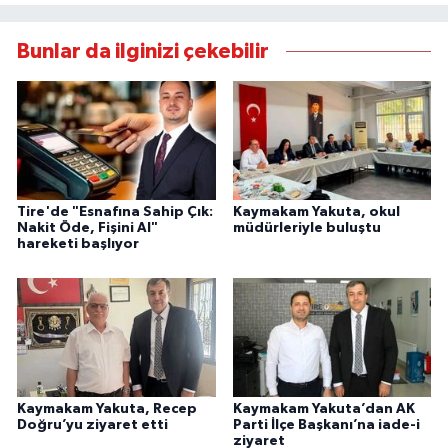
Bunlar da ilginizi çekebilir
Tire'de "Esnafına Sahip Çık:
Kaymakam Yakuta, okul
Nakit Öde, Fişini Al"
müdürleriyle buluştu
hareketi başlıyor
Kaymakam Yakuta, Recep
Kaymakam Yakuta’dan AK
Doğru’yu ziyaret etti
Parti İlçe Başkanı’na iade-i
ziyaret