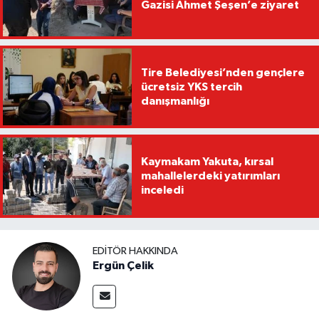
Gazisi Ahmet Şeşen’e ziyaret
Tire Belediyesi’nden gençlere
ücretsiz YKS tercih
danışmanlığı
Kaymakam Yakuta, kırsal
mahallelerdeki yatırımları
inceledi
EDITÖR HAKKINDA
Ergün Çelik