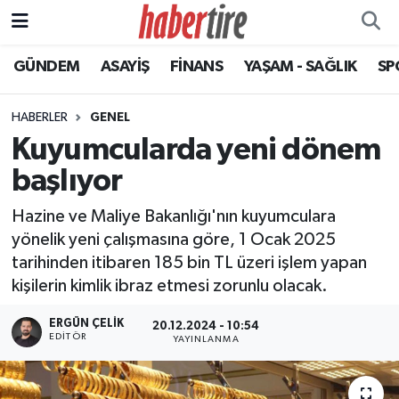
GÜNDEM
ASAYİŞ
FİNANS
YAŞAM - SAĞLIK
SP
Tire Nöbetçi Eczaneler
Tire Hava Durumu
HABERLER
GENEL
Kuyumcularda yeni dönem
Tire Trafik Yoğunluk Haritası
başlıyor
Süper Lig Puan Durumu ve Fikstür
Hazine ve Maliye Bakanlığı'nın kuyumculara
yönelik yeni çalışmasına göre, 1 Ocak 2025
Tüm Manşetler
tarihinden itibaren 185 bin TL üzeri işlem yapan
kişilerin kimlik ibraz etmesi zorunlu olacak.
Son Dakika Haberleri
ERGÜN ÇELIK
20.12.2024 - 10:54
Haber Arşivi
EDITÖR
YAYINLANMA