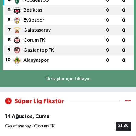
Kocaelispor
0
0
5
Beşiktaş
0
0
6
Eyüpspor
0
0
7
Galatasaray
0
0
8
Çorum FK
0
0
9
Gaziantep FK
0
0
10
Alanyaspor
0
0
Detaylar için tıklayın
Süper Lig Fikstür
14 Ağustos, Cuma
Galatasaray - Çorum FK
21:30