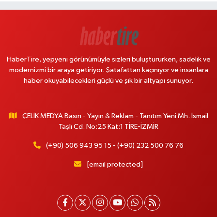
HaberTire, yepyeni görünümüyle sizleri buluştururken, sadelik ve
modernizmi bir araya getiriyor. Şatafattan kaçınıyor ve insanlara
haber okuyabilecekleri güçlü ve şık bir altyapı sunuyor.
ÇELİK MEDYA Basın - Yayın & Reklam - Tanıtım Yeni Mh. İsmail
Taşlı Cd. No:25 Kat:1 TİRE-İZMİR
(+90) 506 943 95 15 - (+90) 232 500 76 76
[email protected]