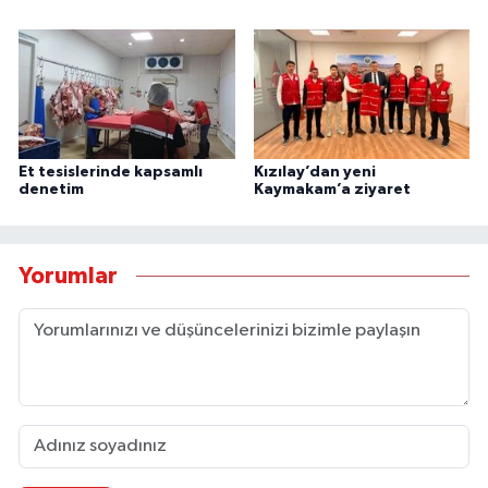
Et tesislerinde kapsamlı
Kızılay’dan yeni
denetim
Kaymakam’a ziyaret
Yorumlar