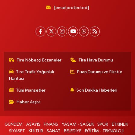
[email protected]
Tire Nöbetçi Eczaneler
Tire Hava Durumu
Tire Trafik Yoğunluk
Puan Durumu ve Fikstür
Haritası
Tüm Manşetler
Son Dakika Haberleri
Haber Arşivi
GÜNDEM
ASAYİŞ
FİNANS
YAŞAM - SAĞLIK
SPOR
ETKİNLİK
SİYASET
KÜLTÜR - SANAT
BELEDİYE
EĞİTİM - TEKNOLOJİ