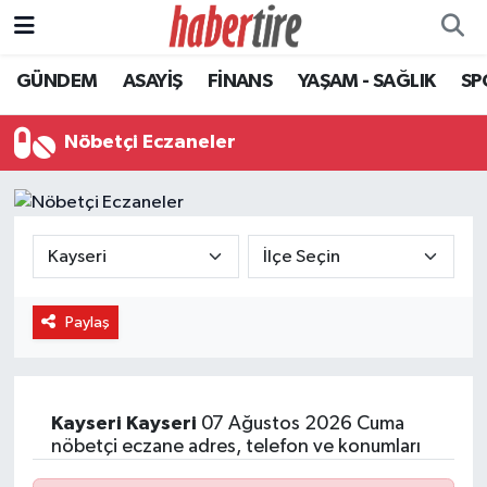
GÜNDEM
ASAYİŞ
FİNANS
YAŞAM - SAĞLIK
SP
Tire Nöbetçi Eczaneler
Tire Hava Durumu
Nöbetçi Eczaneler
Tire Trafik Yoğunluk Haritası
Süper Lig Puan Durumu ve Fikstür
Tüm Manşetler
Paylaş
Son Dakika Haberleri
Haber Arşivi
Kayseri
Kayseri
07 Ağustos 2026 Cuma
nöbetçi eczane adres, telefon ve konumları