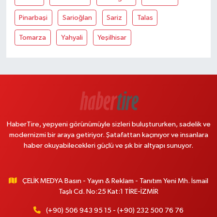
Pinarbaşi
Sarioğlan
Sariz
Talas
Tomarza
Yahyali
Yeşilhisar
HaberTire, yepyeni görünümüyle sizleri buluştururken, sadelik ve
modernizmi bir araya getiriyor. Şatafattan kaçınıyor ve insanlara
haber okuyabilecekleri güçlü ve şık bir altyapı sunuyor.
ÇELİK MEDYA Basın - Yayın & Reklam - Tanıtım Yeni Mh. İsmail
Taşlı Cd. No:25 Kat:1 TİRE-İZMİR
(+90) 506 943 95 15 - (+90) 232 500 76 76