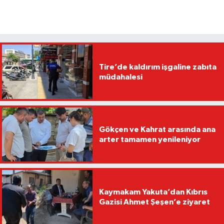
Tire’de kaldırım işgaline zabıta
müdahalesi
Gökçen ve Kahrat arasında ana
arter tamamen yenileniyor
Kaymakam Yakuta’dan Kıbrıs
Gazisi Ahmet Şeşen’e ziyaret