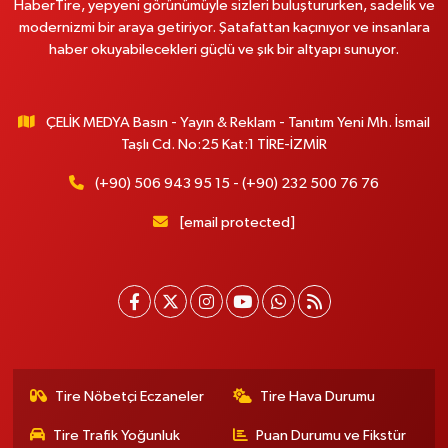
HaberTire, yepyeni görünümüyle sizleri buluştururken, sadelik ve
modernizmi bir araya getiriyor. Şatafattan kaçınıyor ve insanlara
haber okuyabilecekleri güçlü ve şık bir altyapı sunuyor.
ÇELİK MEDYA Basın - Yayın & Reklam - Tanıtım Yeni Mh. İsmail
Taşlı Cd. No:25 Kat:1 TİRE-İZMİR
(+90) 506 943 95 15 - (+90) 232 500 76 76
[email protected]
Tire Nöbetçi Eczaneler
Tire Hava Durumu
Tire Trafik Yoğunluk
Puan Durumu ve Fikstür