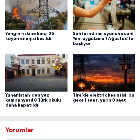
Yangın riskine karşı 26
Sahte indirim oyununa son!
köyün enerjisi kesildi
Yeni uygulama 1 Ağustos'ta
başlıyor
Yunanistan'dan yaz
Tire’de elektrik kesintisi: bu
kampanyası! 8 Türk okulu
gece 1 saat, yarın 8 saat
daha kapatıldı
Yorumlar