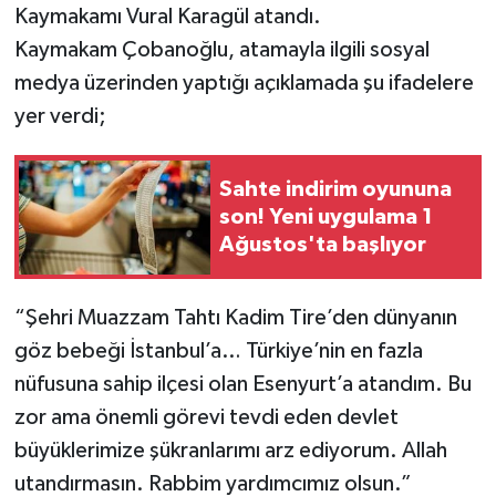
Kaymakamı Vural Karagül atandı.
Kaymakam Çobanoğlu, atamayla ilgili sosyal
medya üzerinden yaptığı açıklamada şu ifadelere
yer verdi;
Sahte indirim oyununa
son! Yeni uygulama 1
Ağustos'ta başlıyor
“Şehri Muazzam Tahtı Kadim Tire’den dünyanın
göz bebeği İstanbul’a… Türkiye’nin en fazla
nüfusuna sahip ilçesi olan Esenyurt’a atandım. Bu
zor ama önemli görevi tevdi eden devlet
büyüklerimize şükranlarımı arz ediyorum. Allah
utandırmasın. Rabbim yardımcımız olsun.”