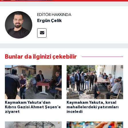
EDITÖR HAKKINDA
Ergün Çelik
Bunlar da ilginizi çekebilir
Kaymakam Yakuta’dan
Kaymakam Yakuta, kırsal
Kıbrıs Gazisi Ahmet Şeşen’e
mahallelerdeki yatırımları
ziyaret
inceledi