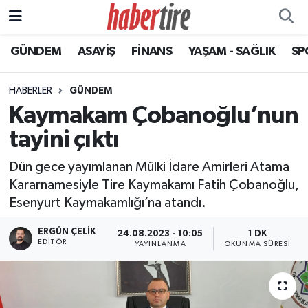
GÜNDEM
ASAYİŞ
FİNANS
YAŞAM - SAĞLIK
SP
Tire Nöbetçi Eczaneler
Tire Hava Durumu
HABERLER
GÜNDEM
Kaymakam Çobanoğlu’nun
Tire Trafik Yoğunluk Haritası
tayini çıktı
Süper Lig Puan Durumu ve Fikstür
Dün gece yayımlanan Mülki İdare Amirleri Atama
Kararnamesiyle Tire Kaymakamı Fatih Çobanoğlu,
Tüm Manşetler
Esenyurt Kaymakamlığı’na atandı.
Son Dakika Haberleri
ERGÜN ÇELIK
24.08.2023 - 10:05
1 DK
EDITÖR
YAYINLANMA
OKUNMA SÜRESI
Haber Arşivi