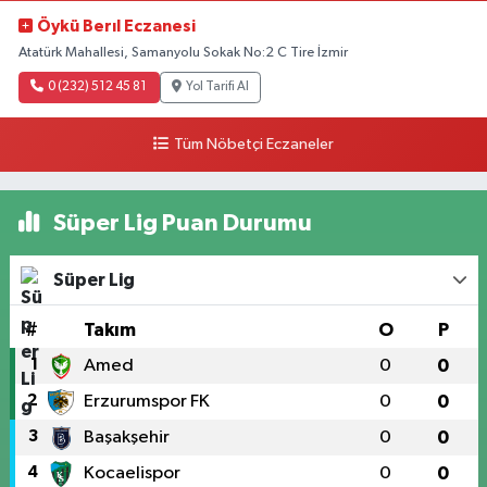
Öykü Berıl Eczanesi
Atatürk Mahallesi, Samanyolu Sokak No:2 C Tire İzmir
0 (232) 512 45 81
Yol Tarifi Al
Tüm Nöbetçi Eczaneler
Süper Lig Puan Durumu
Süper Lig
#
Takım
O
P
1
Amed
0
0
2
Erzurumspor FK
0
0
3
Başakşehir
0
0
4
Kocaelispor
0
0