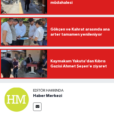
müdahalesi
Gökçen ve Kahrat arasında ana
arter tamamen yenileniyor
Kaymakam Yakuta’dan Kıbrıs
Gazisi Ahmet Şeşen’e ziyaret
EDITÖR HAKKINDA
Haber Merkezi