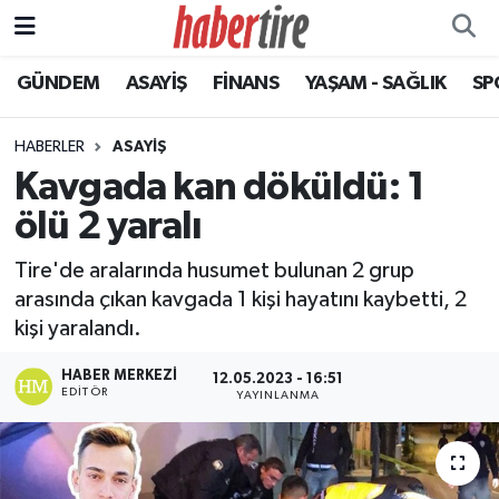
GÜNDEM
ASAYİŞ
FİNANS
YAŞAM - SAĞLIK
SP
Tire Nöbetçi Eczaneler
Tire Hava Durumu
HABERLER
ASAYİŞ
Kavgada kan döküldü: 1
Tire Trafik Yoğunluk Haritası
ölü 2 yaralı
Süper Lig Puan Durumu ve Fikstür
Tire'de aralarında husumet bulunan 2 grup
arasında çıkan kavgada 1 kişi hayatını kaybetti, 2
Tüm Manşetler
kişi yaralandı.
Son Dakika Haberleri
HABER MERKEZI
12.05.2023 - 16:51
EDITÖR
YAYINLANMA
Haber Arşivi