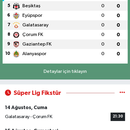
5
Beşiktaş
0
0
6
Eyüpspor
0
0
7
Galatasaray
0
0
8
Çorum FK
0
0
9
Gaziantep FK
0
0
10
Alanyaspor
0
0
Detaylar için tıklayın
Süper Lig Fikstür
14 Ağustos, Cuma
Galatasaray - Çorum FK
21:30