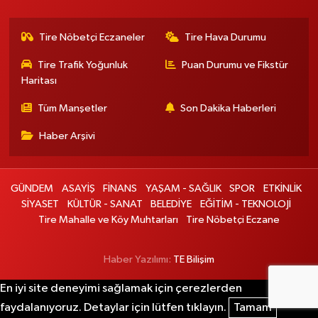
Tire Nöbetçi Eczaneler
Tire Hava Durumu
Tire Trafik Yoğunluk
Puan Durumu ve Fikstür
Haritası
Tüm Manşetler
Son Dakika Haberleri
Haber Arşivi
GÜNDEM
ASAYİŞ
FİNANS
YAŞAM - SAĞLIK
SPOR
ETKİNLİK
SİYASET
KÜLTÜR - SANAT
BELEDİYE
EĞİTİM - TEKNOLOJİ
Tire Mahalle ve Köy Muhtarları
Tire Nöbetçi Eczane
Haber Yazılımı:
TE Bilişim
En iyi site deneyimi sağlamak için çerezlerden
faydalanıyoruz. Detaylar için lütfen tıklayın.
Tamam