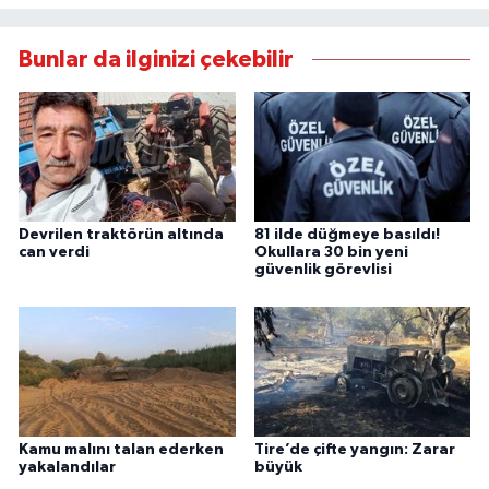
Bunlar da ilginizi çekebilir
Devrilen traktörün altında
81 ilde düğmeye basıldı!
can verdi
Okullara 30 bin yeni
güvenlik görevlisi
Kamu malını talan ederken
Tire’de çifte yangın: Zarar
yakalandılar
büyük