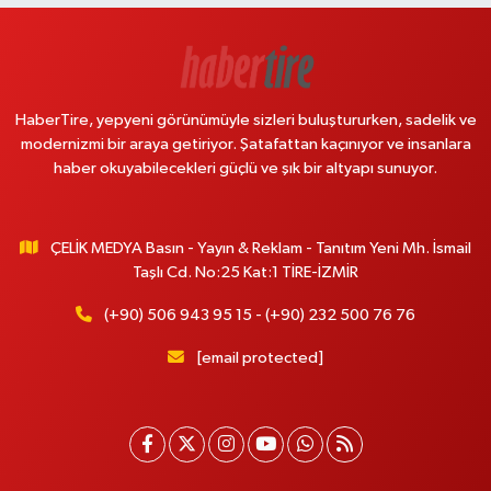
HaberTire, yepyeni görünümüyle sizleri buluştururken, sadelik ve
modernizmi bir araya getiriyor. Şatafattan kaçınıyor ve insanlara
haber okuyabilecekleri güçlü ve şık bir altyapı sunuyor.
ÇELİK MEDYA Basın - Yayın & Reklam - Tanıtım Yeni Mh. İsmail
Taşlı Cd. No:25 Kat:1 TİRE-İZMİR
(+90) 506 943 95 15 - (+90) 232 500 76 76
[email protected]