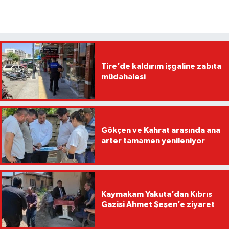
Tire’de kaldırım işgaline zabıta
müdahalesi
Gökçen ve Kahrat arasında ana
arter tamamen yenileniyor
Kaymakam Yakuta’dan Kıbrıs
Gazisi Ahmet Şeşen’e ziyaret