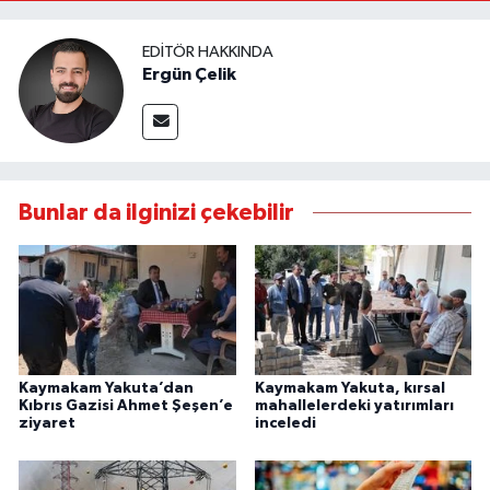
EDITÖR HAKKINDA
Ergün Çelik
Bunlar da ilginizi çekebilir
Kaymakam Yakuta’dan
Kaymakam Yakuta, kırsal
Kıbrıs Gazisi Ahmet Şeşen’e
mahallelerdeki yatırımları
ziyaret
inceledi