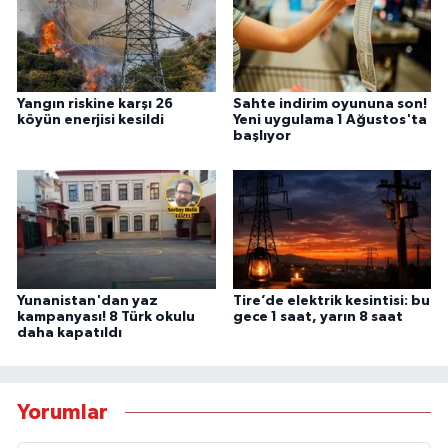
Yangın riskine karşı 26
Sahte indirim oyununa son!
köyün enerjisi kesildi
Yeni uygulama 1 Ağustos'ta
başlıyor
Yunanistan'dan yaz
Tire’de elektrik kesintisi: bu
kampanyası! 8 Türk okulu
gece 1 saat, yarın 8 saat
daha kapatıldı
Yorumlar