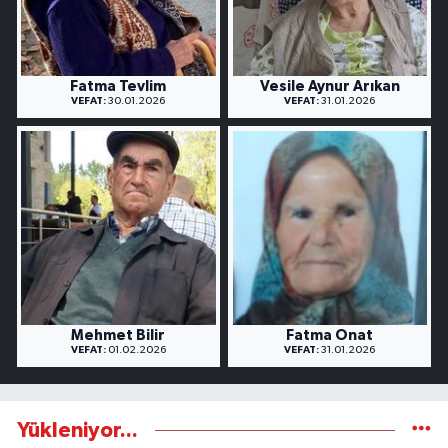
Fatma Tevlim
Vesile Aynur Arıkan
VEFAT:
30.01.2026
VEFAT:
31.01.2026
Mehmet Bilir
Fatma Onat
VEFAT:
01.02.2026
VEFAT:
31.01.2026
Yükleniyor...