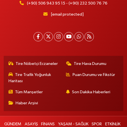
(+90) 506 943 95 15 - (+90) 232 500 76 76
[email protected]
Tire Nöbetçi Eczaneler
Tire Hava Durumu
Tire Trafik Yoğunluk
Puan Durumu ve Fikstür
Haritası
Tüm Manşetler
Son Dakika Haberleri
Haber Arşivi
GÜNDEM
ASAYİŞ
FİNANS
YAŞAM - SAĞLIK
SPOR
ETKİNLİK