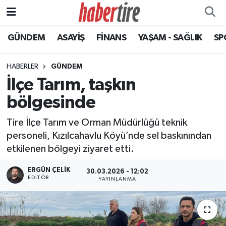
GÜNDEM
ASAYİŞ
FİNANS
YAŞAM - SAĞLIK
SP
Tire Nöbetçi Eczaneler
Tire Hava Durumu
HABERLER
GÜNDEM
İlçe Tarım, taşkın
Tire Trafik Yoğunluk Haritası
bölgesinde
Süper Lig Puan Durumu ve Fikstür
Tire İlçe Tarım ve Orman Müdürlüğü teknik
personeli, Kızılcahavlu Köyü’nde sel baskınından
Tüm Manşetler
etkilenen bölgeyi ziyaret etti.
Son Dakika Haberleri
ERGÜN ÇELIK
30.03.2026 - 12:02
EDITÖR
YAYINLANMA
Haber Arşivi