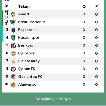
#
Takım
O
P
1
Amed
0
0
2
Erzurumspor FK
0
0
3
Başakşehir
0
0
4
Kocaelispor
0
0
5
Beşiktaş
0
0
6
Eyüpspor
0
0
7
Galatasaray
0
0
8
Çorum FK
0
0
9
Gaziantep FK
0
0
10
Alanyaspor
0
0
Detaylar için tıklayın