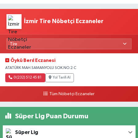
İzmir Tire Nöbetçi Eczaneler
Öykü Berıl Eczanesi
ATATÜRK MAH.SAMANYOLU SOK.NO.2 C
0 (232) 512 45 81
Yol Tarifi Al
Tüm Nöbetçi Eczaneler
Süper Lig Puan Durumu
Süper Lig