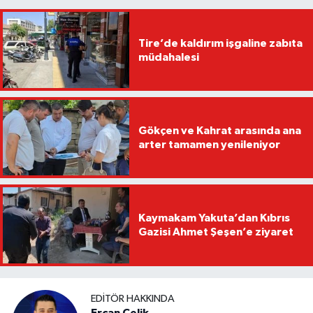
Tire’de kaldırım işgaline zabıta
müdahalesi
Gökçen ve Kahrat arasında ana
arter tamamen yenileniyor
Kaymakam Yakuta’dan Kıbrıs
Gazisi Ahmet Şeşen’e ziyaret
EDITÖR HAKKINDA