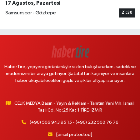
17 Ağustos, Pazartesi
Samsunspor - Göztepe
21:30
HaberTire, yepyeni görünümüyle sizleri buluştururken, sadelik ve
modernizmi bir araya getiriyor. Şatafattan kaçınıyor ve insanlara
haber okuyabilecekleri güçlü ve şık bir altyapı sunuyor.
ÇELİK MEDYA Basın - Yayın & Reklam - Tanıtım Yeni Mh. İsmail
Taşlı Cd. No:25 Kat:1 TİRE-İZMİR
(+90) 506 943 95 15 - (+90) 232 500 76 76
[email protected]