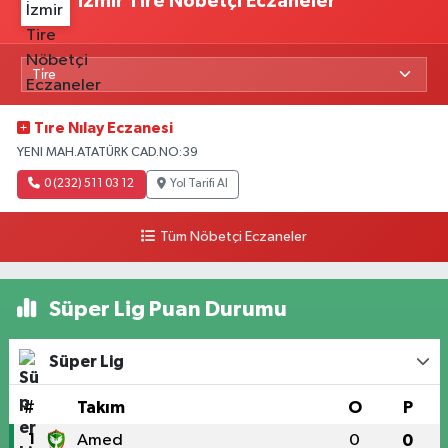
İzmir Tire Nöbetçi Eczaneler
Tıre Nılay Eczanesi
YENI MAH.ATATÜRK CAD.NO:39
0 (232) 511 03 12
Yol Tarifi Al
Tüm Nöbetçi Eczaneler
Süper Lig Puan Durumu
Süper Lig
#
Takım
O
P
1
Amed
0
0