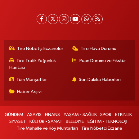
Tire Nöbetçi Eczaneler
Tire Hava Durumu
Tire Trafik Yoğunluk
Puan Durumu ve Fikstür
Haritası
Tüm Manşetler
Son Dakika Haberleri
Haber Arşivi
GÜNDEM
ASAYİŞ
FİNANS
YAŞAM - SAĞLIK
SPOR
ETKİNLİK
SİYASET
KÜLTÜR - SANAT
BELEDİYE
EĞİTİM - TEKNOLOJİ
Tire Mahalle ve Köy Muhtarları
Tire Nöbetçi Eczane