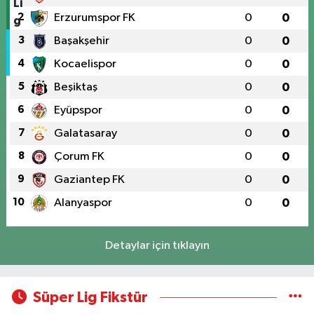
2
Erzurumspor FK
0
0
3
Başakşehir
0
0
4
Kocaelispor
0
0
5
Beşiktaş
0
0
6
Eyüpspor
0
0
7
Galatasaray
0
0
8
Çorum FK
0
0
9
Gaziantep FK
0
0
10
Alanyaspor
0
0
Detaylar için tıklayın
Süper Lig Fikstür