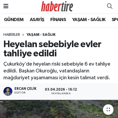
GÜNDEM
ASAYİŞ
FİNANS
YAŞAM - SAĞLIK
SP
Tire Nöbetçi Eczaneler
Tire Hava Durumu
HABERLER
YAŞAM - SAĞLIK
Heyelan sebebiyle evler
Tire Trafik Yoğunluk Haritası
tahliye edildi
Süper Lig Puan Durumu ve Fikstür
Çukurköy’de heyelan riski sebebiyle 6 ev tahliye
edildi. Başkan Okuroğlu, vatandaşların
Tüm Manşetler
mağduriyet yaşamaması için kesin talimat verdi.
Son Dakika Haberleri
ERCAN ÇELIK
03.04.2026 - 16:12
EDITÖR
YAYINLANMA
Haber Arşivi