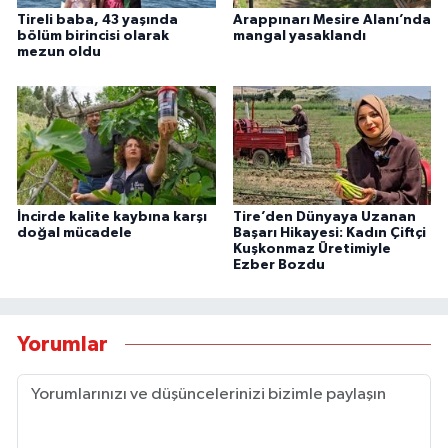
Tireli baba, 43 yaşında
Arappınarı Mesire Alanı’nda
bölüm birincisi olarak
mangal yasaklandı
mezun oldu
İncirde kalite kaybına karşı
Tire’den Dünyaya Uzanan
doğal mücadele
Başarı Hikayesi: Kadın Çiftçi
Kuşkonmaz Üretimiyle
Ezber Bozdu
Yorumlar