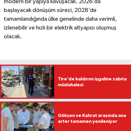
modern bir yapıya kavuşacak. 2026’da
başlayacak dönüşüm süreci, 2028’de
tamamlandığında ülke genelinde daha verimli,
izlenebilir ve hızlı bir elektrik altyapısı oluşmuş
olacak.
Tire’de kaldırım işgaline zabıta
müdahalesi
Gökçen ve Kahrat arasında ana
arter tamamen yenileniyor