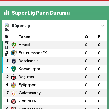
Süper Lig Puan Durumu
Süper Lig
#
Takım
O
P
1
Amed
0
0
2
Erzurumspor FK
0
0
3
Başakşehir
0
0
4
Kocaelispor
0
0
5
Beşiktaş
0
0
6
Eyüpspor
0
0
7
Galatasaray
0
0
8
Çorum FK
0
0
9