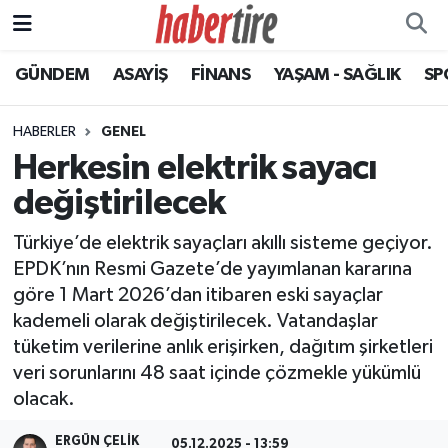
GÜNDEM
ASAYİŞ
FİNANS
YAŞAM - SAĞLIK
SP
Tire Nöbetçi Eczaneler
Tire Hava Durumu
HABERLER
GENEL
Herkesin elektrik sayacı
Tire Trafik Yoğunluk Haritası
değiştirilecek
Süper Lig Puan Durumu ve Fikstür
Türkiye’de elektrik sayaçları akıllı sisteme geçiyor.
EPDK’nın Resmi Gazete’de yayımlanan kararına
Tüm Manşetler
göre 1 Mart 2026’dan itibaren eski sayaçlar
kademeli olarak değiştirilecek. Vatandaşlar
Son Dakika Haberleri
tüketim verilerine anlık erişirken, dağıtım şirketleri
veri sorunlarını 48 saat içinde çözmekle yükümlü
Haber Arşivi
olacak.
ERGÜN ÇELIK
05.12.2025 - 13:59