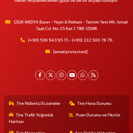
haber okuyabilecekleri güçlü ve şık bir altyapı sunuyor.
ÇELİK MEDYA Basın - Yayın & Reklam - Tanıtım Yeni Mh. İsmail
Taşlı Cd. No:25 Kat:1 TİRE-İZMİR
(+90) 506 943 95 15 - (+90) 232 500 76 76
[email protected]
Tire Nöbetçi Eczaneler
Tire Hava Durumu
Tire Trafik Yoğunluk
Puan Durumu ve Fikstür
Haritası