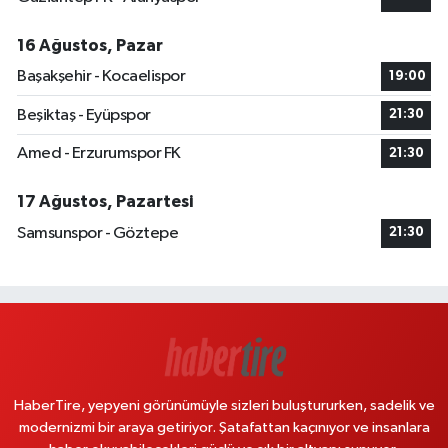
16 Ağustos, Pazar
Başakşehir - Kocaelispor
19:00
Beşiktaş - Eyüpspor
21:30
Amed - Erzurumspor FK
21:30
17 Ağustos, Pazartesi
Samsunspor - Göztepe
21:30
HaberTire, yepyeni görünümüyle sizleri buluştururken, sadelik ve
modernizmi bir araya getiriyor. Şatafattan kaçınıyor ve insanlara