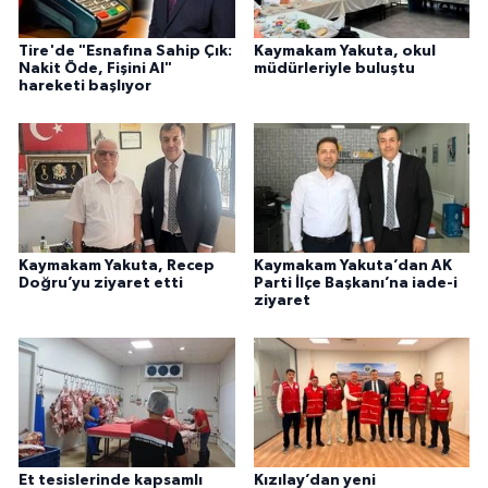
Tire'de "Esnafına Sahip Çık:
Kaymakam Yakuta, okul
Nakit Öde, Fişini Al"
müdürleriyle buluştu
hareketi başlıyor
Kaymakam Yakuta, Recep
Kaymakam Yakuta’dan AK
Doğru’yu ziyaret etti
Parti İlçe Başkanı’na iade-i
ziyaret
Et tesislerinde kapsamlı
Kızılay’dan yeni