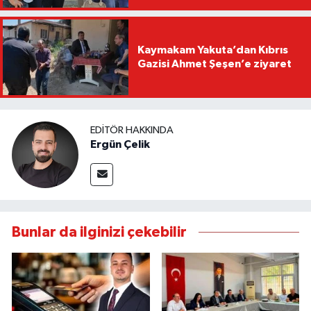
Kaymakam Yakuta’dan Kıbrıs
Gazisi Ahmet Şeşen’e ziyaret
EDITÖR HAKKINDA
Ergün Çelik
Bunlar da ilginizi çekebilir