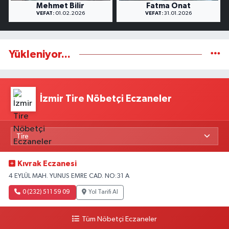
Mehmet Bilir
Fatma Onat
VEFAT:
01.02.2026
VEFAT:
31.01.2026
Yükleniyor...
İzmir Tire Nöbetçi Eczaneler
Kıvrak Eczanesi
4 EYLÜL MAH. YUNUS EMRE CAD. NO:31 A
0 (232) 511 59 09
Yol Tarifi Al
Tüm Nöbetçi Eczaneler