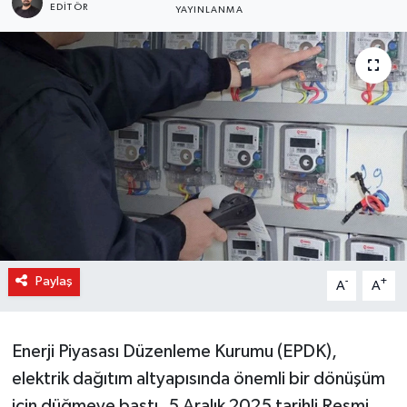
EDITÖR
YAYINLANMA
Paylaş
-
+
A
A
Enerji Piyasası Düzenleme Kurumu (EPDK),
elektrik dağıtım altyapısında önemli bir dönüşüm
için düğmeye bastı. 5 Aralık 2025 tarihli Resmi