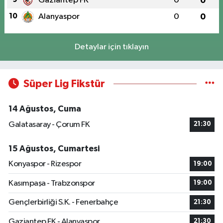
Gaziantep FK
0
0
10
Alanyaspor
0
0
Detaylar için tıklayın
Süper Lig Fikstür
14 Ağustos, Cuma
Galatasaray - Çorum FK
21:30
15 Ağustos, Cumartesi
Konyaspor - Rizespor
19:00
Kasımpaşa - Trabzonspor
19:00
Gençlerbirliği S.K. - Fenerbahçe
21:30
Gaziantep FK - Alanyaspor
21:30