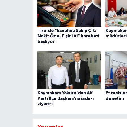
Tire'de "Esnafına Sahip Çık:
Kaymakam 
Nakit Öde, Fişini Al" hareketi
müdürleri
başlıyor
Kaymakam Yakuta’dan AK
Et tesisle
Parti İlçe Başkanı’na iade-i
denetim
ziyaret