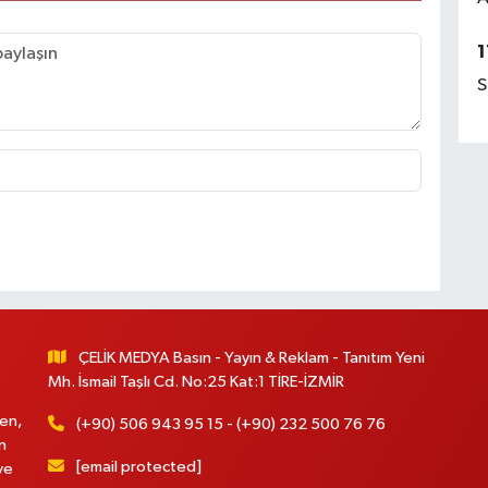
1
S
ÇELİK MEDYA Basın - Yayın & Reklam - Tanıtım Yeni
Mh. İsmail Taşlı Cd. No:25 Kat:1 TİRE-İZMİR
en,
(+90) 506 943 95 15 - (+90) 232 500 76 76
n
[email protected]
ve