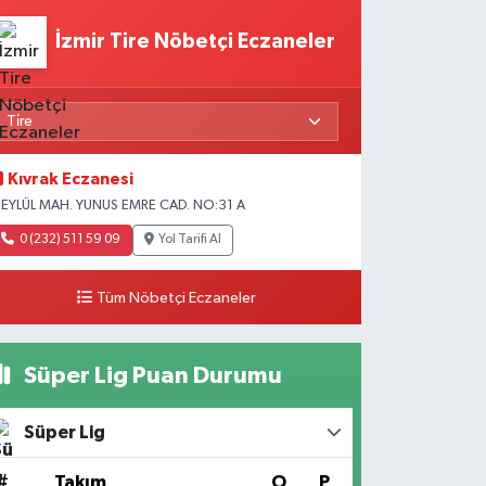
İzmir Tire Nöbetçi Eczaneler
Kıvrak Eczanesi
 EYLÜL MAH. YUNUS EMRE CAD. NO:31 A
0 (232) 511 59 09
Yol Tarifi Al
Tüm Nöbetçi Eczaneler
Süper Lig Puan Durumu
Süper Lig
#
Takım
O
P