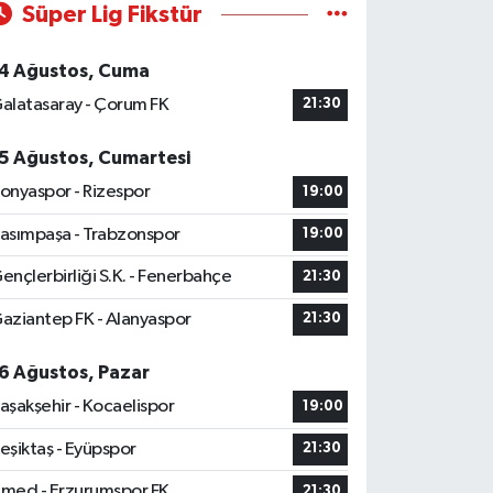
Süper Lig Fikstür
4 Ağustos, Cuma
alatasaray - Çorum FK
21:30
5 Ağustos, Cumartesi
onyaspor - Rizespor
19:00
asımpaşa - Trabzonspor
19:00
ençlerbirliği S.K. - Fenerbahçe
21:30
aziantep FK - Alanyaspor
21:30
6 Ağustos, Pazar
aşakşehir - Kocaelispor
19:00
eşiktaş - Eyüpspor
21:30
med - Erzurumspor FK
21:30