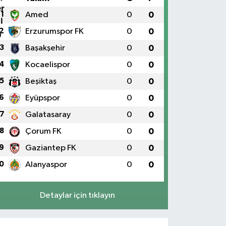
1
Amed
0
0
2
Erzurumspor FK
0
0
3
Başakşehir
0
0
4
Kocaelispor
0
0
5
Beşiktaş
0
0
6
Eyüpspor
0
0
7
Galatasaray
0
0
8
Çorum FK
0
0
9
Gaziantep FK
0
0
0
Alanyaspor
0
0
Detaylar için tıklayın