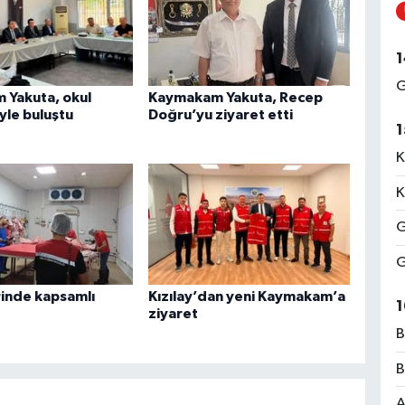
1
G
Yakuta, okul
Kaymakam Yakuta, Recep
yle buluştu
Doğru’yu ziyaret etti
1
K
K
G
G
rinde kapsamlı
Kızılay’dan yeni Kaymakam’a
1
ziyaret
B
B
A