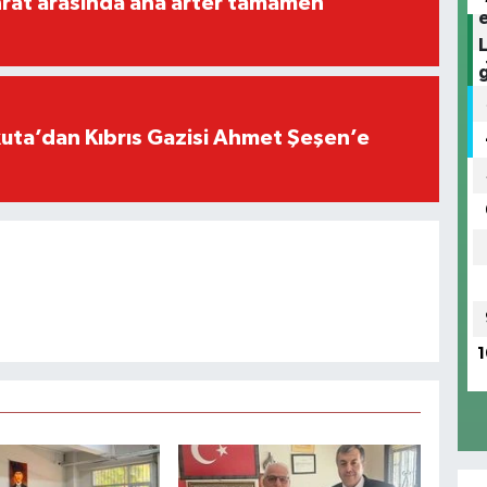
rat arasında ana arter tamamen
ta’dan Kıbrıs Gazisi Ahmet Şeşen’e
1