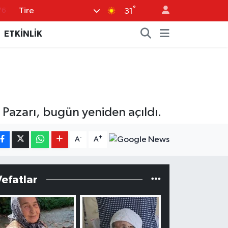
°
Tire
76
31
17
ETKİNLİK
01
02
12
64
n Pazarı, bugün yeniden açıldı.
-
+
A
A
Vefatlar