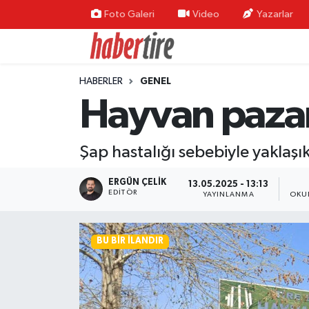
Foto Galeri
Video
Yazarlar
Tire Nöbetçi Eczaneler
HABERLER
GENEL
Tire Hava Durumu
Hayvan pazarı
Tire Trafik Yoğunluk Haritası
Şap hastalığı sebebiyle yaklaşı
Süper Lig Puan Durumu ve Fikstür
ERGÜN ÇELIK
13.05.2025 - 13:13
Tüm Manşetler
EDITÖR
YAYINLANMA
OKU
Son Dakika Haberleri
BU BIR İLANDIR
Haber Arşivi