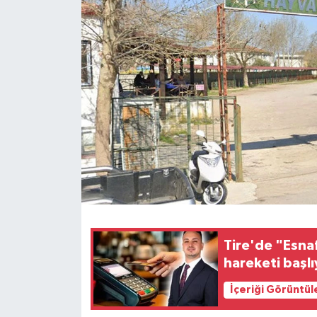
Tire'de "Esnaf
hareketi başlı
İçeriği Görüntül