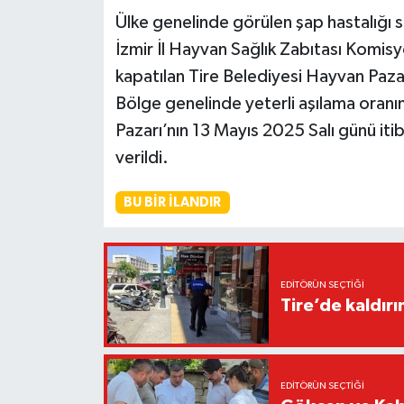
Ülke genelinde görülen şap hastalığı s
İzmir İl Hayvan Sağlık Zabıtası Komisy
kapatılan Tire Belediyesi Hayvan Pazar
Bölge genelinde yeterli aşılama oranına
Pazarı’nın 13 Mayıs 2025 Salı günü iti
verildi.
BU BIR İLANDIR
EDITÖRÜN SEÇTIĞI
Tire’de kaldır
EDITÖRÜN SEÇTIĞI