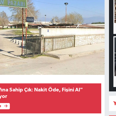
ına Sahip Çık: Nakit Öde, Fişini Al"
yor
Y
e