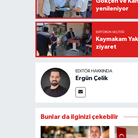
Gökçen ve Kah
yenileniyor
EDITÖRÜN SEÇTIĞI
Kaymakam Yaku
ziyaret
EDITÖR HAKKINDA
Ergün Çelik
Bunlar da ilginizi çekebilir