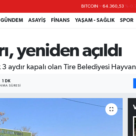
BITCOIN
64.360,53
%-0.
DOLAR
47,7069
%0.
GÜNDEM
ASAYİŞ
FİNANS
YAŞAM - SAĞLIK
SPOR
EURO
55,0265
%0.
STERLİN
64,1897
%0.
, yeniden açıldı
GRAM ALTIN
6618.49
%2.
BİST100
13.887
%
k 3 aydır kapalı olan Tire Belediyesi Hayva
1 DK
NMA SÜRESI