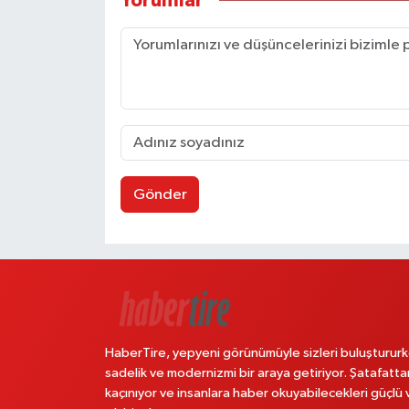
Yorumlar
Gönder
HaberTire, yepyeni görünümüyle sizleri buluştururk
sadelik ve modernizmi bir araya getiriyor. Şatafatta
kaçınıyor ve insanlara haber okuyabilecekleri güçlü 