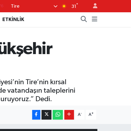
°
Tire
17
31
01
ETKİNLİK
02
12
ükşehir
64
76
si’nin Tire’nin kırsal
de vatandaşın taleplerini
turuyoruz.” Dedi.
-
+
A
A