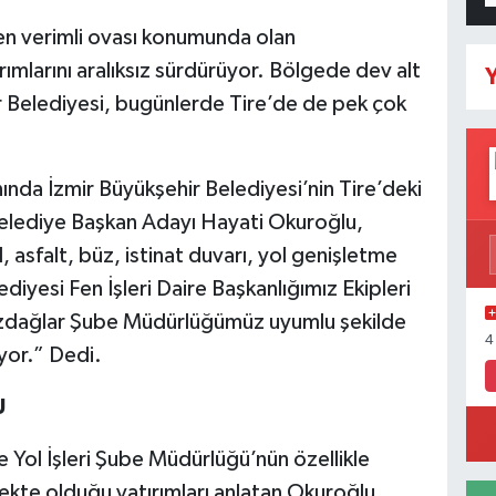
en verimli ovası konumunda olan
ımlarını aralıksız sürdürüyor. Bölgede dev alt
Y
ir Belediyesi, bugünlerde Tire’de de pek çok
nında İzmir Büyükşehir Belediyesi’nin Tire’deki
Belediye Başkan Adayı Hayati Okuroğlu,
, asfalt, büz, istinat duvarı, yol genişletme
diyesi Fen İşleri Daire Başkanlığımız Ekipleri
 Bozdağlar Şube Müdürlüğümüz uyumlu şekilde
4
yor.” Dedi.
U
e Yol İşleri Şube Müdürlüğü’nün özellikle
ekte olduğu yatırımları anlatan Okuroğlu,