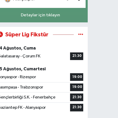
Detaylar için tıklayın
Süper Lig Fikstür
4 Ağustos, Cuma
alatasaray - Çorum FK
21:30
5 Ağustos, Cumartesi
onyaspor - Rizespor
19:00
asımpaşa - Trabzonspor
19:00
ençlerbirliği S.K. - Fenerbahçe
21:30
aziantep FK - Alanyaspor
21:30