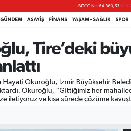
DOLAR
47,7069
%0.
EURO
55,0265
%0.
GÜNDEM
ASAYİŞ
FİNANS
YAŞAM - SAĞLIK
SPOR
STERLİN
64,1897
%0.
GRAM ALTIN
6618.49
%2.
ğlu, Tire’deki büy
BİST100
13.887
%
BITCOIN
64.360,53
%-0.
anlattı
Hayati Okuroğlu, İzmir Büyükşehir Belediye
aktardı. Okuroğlu, “Gittiğimiz her mahalle
ize iletiyoruz ve kısa sürede çözüme kavuş