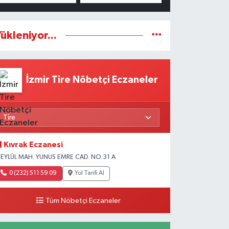
ükleniyor...
İzmir Tire Nöbetçi Eczaneler
Kıvrak Eczanesi
 EYLÜL MAH. YUNUS EMRE CAD. NO:31 A
0 (232) 511 59 09
Yol Tarifi Al
Tüm Nöbetçi Eczaneler