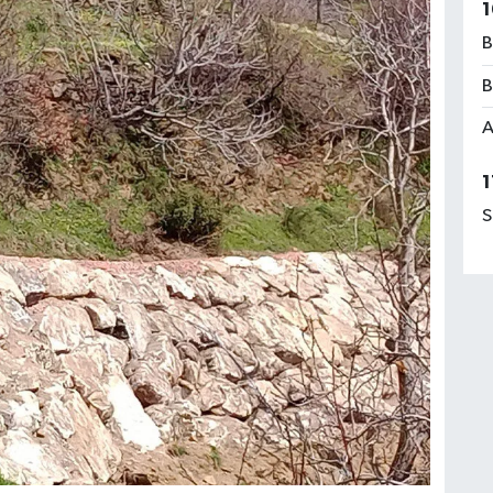
1
B
B
A
1
S