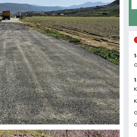
1
G
1
K
K
G
G