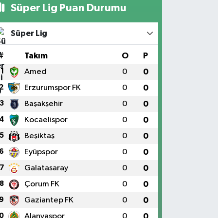
Süper Lig Puan Durumu
Süper Lig
#
Takım
O
P
1
Amed
0
0
2
Erzurumspor FK
0
0
3
Başakşehir
0
0
4
Kocaelispor
0
0
5
Beşiktaş
0
0
6
Eyüpspor
0
0
7
Galatasaray
0
0
8
Çorum FK
0
0
9
Gaziantep FK
0
0
0
Alanyaspor
0
0