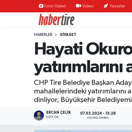
Foto Galeri
Video
Yazarlar
Tire Nöbetçi Eczaneler
HABERLER
SİYASET
Tire Hava Durumu
Hayati Okuro
Tire Trafik Yoğunluk Haritası
yatırımlarını 
Süper Lig Puan Durumu ve Fikstür
CHP Tire Belediye Başkan Adayı 
Tüm Manşetler
mahallelerindeki yatırımlarını 
Son Dakika Haberleri
dinliyor, Büyükşehir Belediyem
Haber Arşivi
ERCAN ÇELIK
07.03.2024 - 15:28
EDITÖR
YAYINLANMA