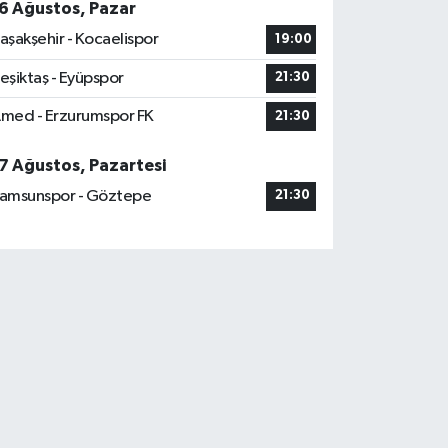
6 Ağustos, Pazar
aşakşehir - Kocaelispor
19:00
eşiktaş - Eyüpspor
21:30
med - Erzurumspor FK
21:30
7 Ağustos, Pazartesi
amsunspor - Göztepe
21:30