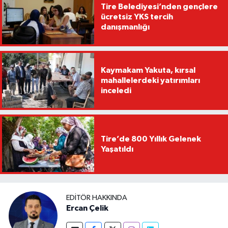
Tire Belediyesi’nden gençlere
ücretsiz YKS tercih
danışmanlığı
Kaymakam Yakuta, kırsal
mahallelerdeki yatırımları
inceledi
Tire’de 800 Yıllık Gelenek
Yaşatıldı
EDITÖR HAKKINDA
Ercan Çelik