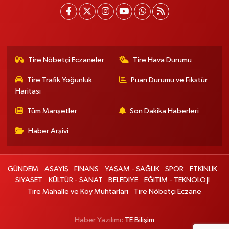
Tire Nöbetçi Eczaneler
Tire Hava Durumu
Tire Trafik Yoğunluk
Puan Durumu ve Fikstür
Haritası
Tüm Manşetler
Son Dakika Haberleri
Haber Arşivi
GÜNDEM
ASAYİŞ
FİNANS
YAŞAM - SAĞLIK
SPOR
ETKİNLİK
SİYASET
KÜLTÜR - SANAT
BELEDİYE
EĞİTİM - TEKNOLOJİ
Tire Mahalle ve Köy Muhtarları
Tire Nöbetçi Eczane
Haber Yazılımı:
TE Bilişim