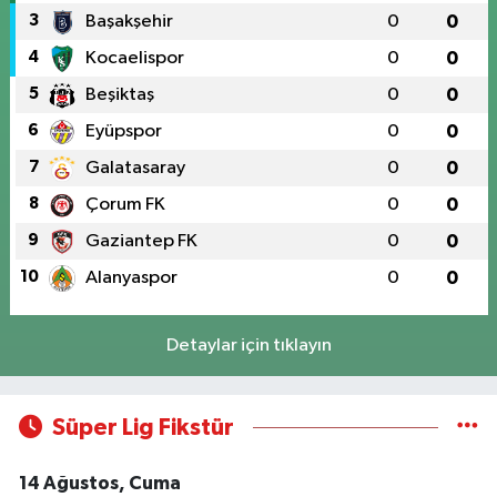
3
Başakşehir
0
0
4
Kocaelispor
0
0
5
Beşiktaş
0
0
6
Eyüpspor
0
0
7
Galatasaray
0
0
8
Çorum FK
0
0
9
Gaziantep FK
0
0
10
Alanyaspor
0
0
Detaylar için tıklayın
Süper Lig Fikstür
14 Ağustos, Cuma