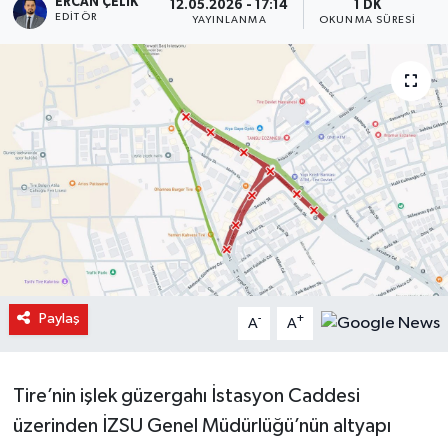
ERCAN ÇELIK
12.05.2026 - 17:14
1 DK
EDITÖR
YAYINLANMA
OKUNMA SÜRESI
Paylaş
-
+
A
A
Tire’nin işlek güzergahı İstasyon Caddesi
üzerinden İZSU Genel Müdürlüğü’nün altyapı