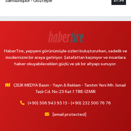
Samsunspor - Göztepe
21:30
HaberTire, yepyeni görünümüyle sizleri buluştururken, sadelik ve
modernizmi bir araya getiriyor. Şatafattan kaçınıyor ve insanlara
haber okuyabilecekleri güçlü ve şık bir altyapı sunuyor.
ÇELİK MEDYA Basın - Yayın & Reklam - Tanıtım Yeni Mh. İsmail
Taşlı Cd. No:25 Kat:1 TİRE-İZMİR
(+90) 506 943 95 15 - (+90) 232 500 76 76
[email protected]