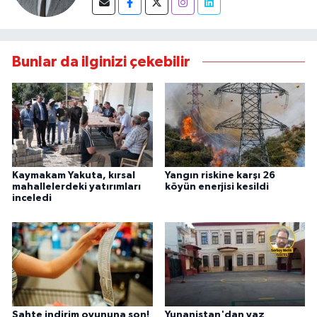
Bunlar da ilginizi çekebilir
Kaymakam Yakuta, kırsal
Yangın riskine karşı 26
mahallelerdeki yatırımları
köyün enerjisi kesildi
inceledi
Sahte indirim oyununa son!
Yunanistan'dan yaz