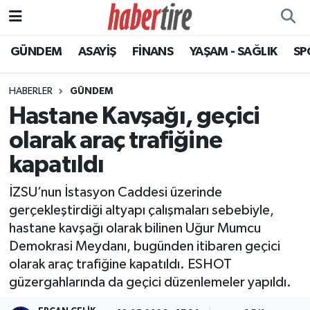
GÜNDEM
ASAYİŞ
FİNANS
YAŞAM - SAĞLIK
SP
Tire Nöbetçi Eczaneler
Tire Hava Durumu
HABERLER
GÜNDEM
Hastane Kavşağı, geçici
Tire Trafik Yoğunluk Haritası
olarak araç trafiğine
Süper Lig Puan Durumu ve Fikstür
kapatıldı
İZSU’nun İstasyon Caddesi üzerinde
Tüm Manşetler
gerçekleştirdiği altyapı çalışmaları sebebiyle,
hastane kavşağı olarak bilinen Uğur Mumcu
Son Dakika Haberleri
Demokrasi Meydanı, bugünden itibaren geçici
olarak araç trafiğine kapatıldı. ESHOT
Haber Arşivi
güzergahlarında da geçici düzenlemeler yapıldı.