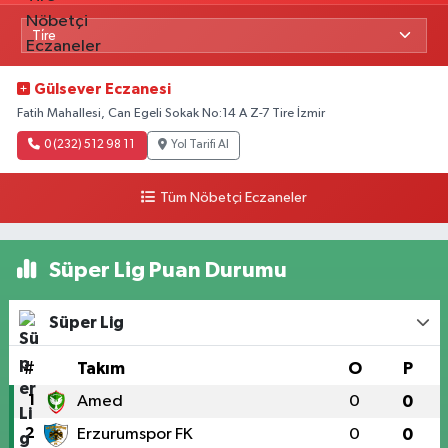
Gülsever Eczanesi
Fatih Mahallesi, Can Egeli Sokak No:14 A Z-7 Tire İzmir
0 (232) 512 98 11
Yol Tarifi Al
Tüm Nöbetçi Eczaneler
Süper Lig Puan Durumu
Süper Lig
#
Takım
O
P
1
Amed
0
0
2
Erzurumspor FK
0
0