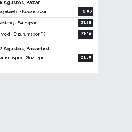
6 Ağustos, Pazar
aşakşehir - Kocaelispor
19:00
eşiktaş - Eyüpspor
21:30
med - Erzurumspor FK
21:30
7 Ağustos, Pazartesi
amsunspor - Göztepe
21:30