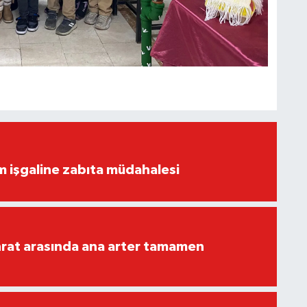
ım işgaline zabıta müdahalesi
rat arasında ana arter tamamen