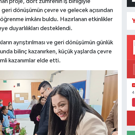
anan proje, dört zümrenin iş birliğiyle
r, geri dönüşümün çevre ve gelecek açısından
 öğrenme imkânı buldu. Hazırlanan etkinlikler
Y
eye duyarlılıkları desteklendi.
ların ayrıştırılması ve geri dönüşümün günlük
nda bilinç kazanırken, küçük yaşlarda çevre
li kazanımlar elde etti.
4