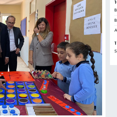
1
B
B
A
1
S