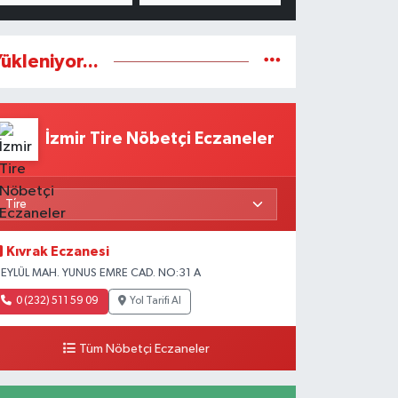
ükleniyor...
İzmir Tire Nöbetçi Eczaneler
Kıvrak Eczanesi
 EYLÜL MAH. YUNUS EMRE CAD. NO:31 A
0 (232) 511 59 09
Yol Tarifi Al
Tüm Nöbetçi Eczaneler