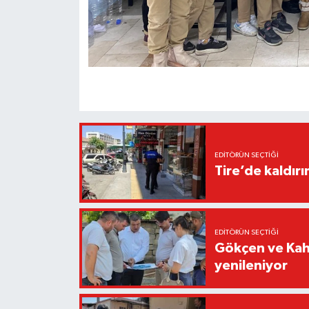
EDITÖRÜN SEÇTIĞI
Tire’de kaldır
EDITÖRÜN SEÇTIĞI
Gökçen ve Kah
yenileniyor