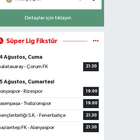
Detaylar için tıklayın
Süper Lig Fikstür
4 Ağustos, Cuma
alatasaray - Çorum FK
21:30
5 Ağustos, Cumartesi
onyaspor - Rizespor
19:00
asımpaşa - Trabzonspor
19:00
ençlerbirliği S.K. - Fenerbahçe
21:30
aziantep FK - Alanyaspor
21:30