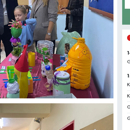
1
G
1
K
K
G
G