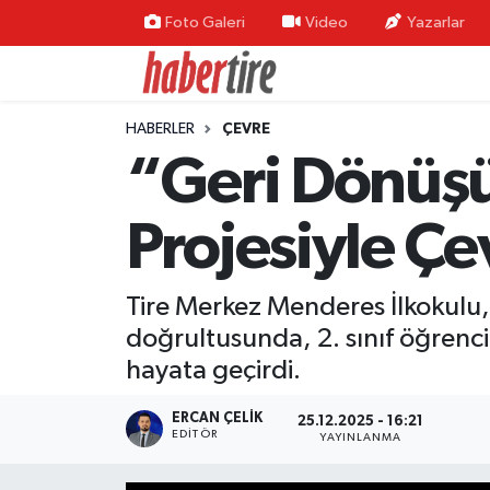
Foto Galeri
Video
Yazarlar
Tire Nöbetçi Eczaneler
HABERLER
ÇEVRE
Tire Hava Durumu
“Geri Dönüş
Tire Trafik Yoğunluk Haritası
Projesiyle Çe
Süper Lig Puan Durumu ve Fikstür
Tire Merkez Menderes İlkokulu,
Tüm Manşetler
doğrultusunda, 2. sınıf öğrenc
Son Dakika Haberleri
hayata geçirdi.
Haber Arşivi
ERCAN ÇELIK
25.12.2025 - 16:21
EDITÖR
YAYINLANMA