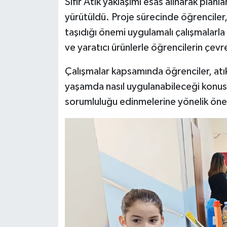
Sıfır Atık yaklaşımı esas alınarak planl
yürütüldü. Proje sürecinde öğrencile
taşıdığı önemi uygulamalı çalışmalarla
ve yaratıcı ürünlerle öğrencilerin çevr
Çalışmalar kapsamında öğrenciler, atık
yaşamda nasıl uygulanabileceği konusu
sorumluluğu edinmelerine yönelik önem