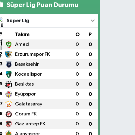
Süper Lig Puan Durumu
Süper Lig
#
Takım
O
P
1
Amed
0
0
2
Erzurumspor FK
0
0
3
Başakşehir
0
0
4
Kocaelispor
0
0
5
Beşiktaş
0
0
6
Eyüpspor
0
0
7
Galatasaray
0
0
8
Çorum FK
0
0
9
Gaziantep FK
0
0
0
Alanyaspor
0
0