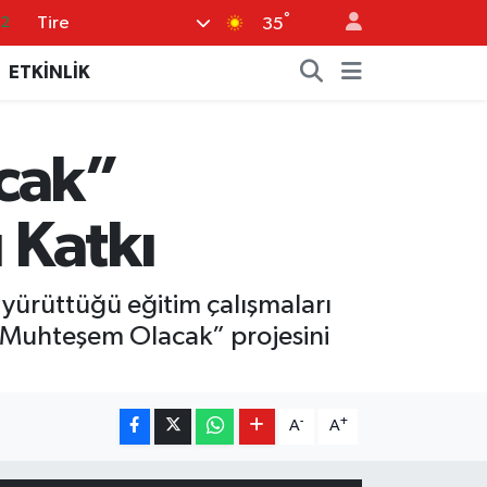
°
Tire
17
35
27
ETKİNLİK
35
59
cak”
19
.2
 Katkı
 yürüttüğü eğitim çalışmaları
m Muhteşem Olacak” projesini
-
+
A
A