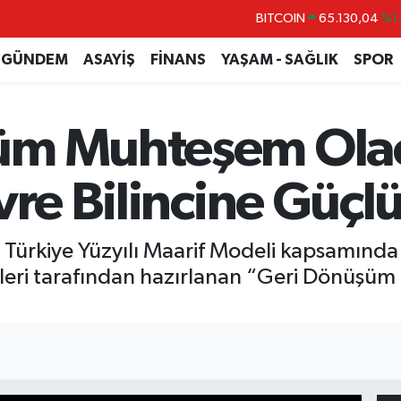
DOLAR
47,7106
%0.
EURO
55,1652
%0.
GÜNDEM
ASAYİŞ
FİNANS
YAŞAM - SAĞLIK
SPOR
STERLİN
64,4046
%0.
GRAM ALTIN
6648.99
%2.
üm Muhteşem Ola
BİST100
13.773
%-
BITCOIN
65.130,04
%1
vre Bilincine Güçlü
 Türkiye Yüzyılı Maarif Modeli kapsamında
ileri tarafından hazırlanan “Geri Dönüşü