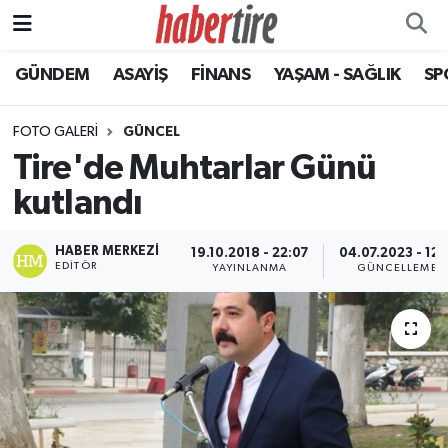
GÜNDEM
ASAYİŞ
FİNANS
YAŞAM - SAĞLIK
SP
Tire Nöbetçi Eczaneler
Tire Hava Durumu
FOTO GALERI
GÜNCEL
Tire'de Muhtarlar Günü
Tire Trafik Yoğunluk Haritası
kutlandı
Süper Lig Puan Durumu ve Fikstür
HABER MERKEZI
19.10.2018 - 22:07
04.07.2023 - 12:
EDITÖR
YAYINLANMA
GÜNCELLEME
Tüm Manşetler
Son Dakika Haberleri
Haber Arşivi