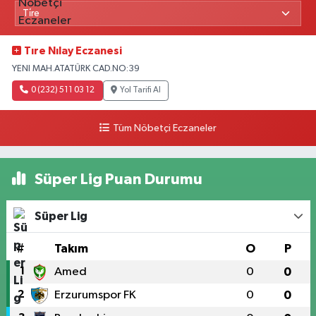
Tıre Nılay Eczanesi
YENI MAH.ATATÜRK CAD.NO:39
0 (232) 511 03 12
Yol Tarifi Al
Tüm Nöbetçi Eczaneler
Süper Lig Puan Durumu
Süper Lig
#
Takım
O
P
1
Amed
0
0
2
Erzurumspor FK
0
0