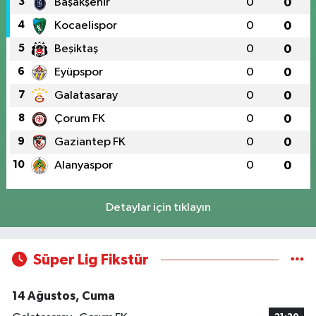
3
Başakşehir
0
0
4
Kocaelispor
0
0
5
Beşiktaş
0
0
6
Eyüpspor
0
0
7
Galatasaray
0
0
8
Çorum FK
0
0
9
Gaziantep FK
0
0
10
Alanyaspor
0
0
Detaylar için tıklayın
Süper Lig Fikstür
14 Ağustos, Cuma