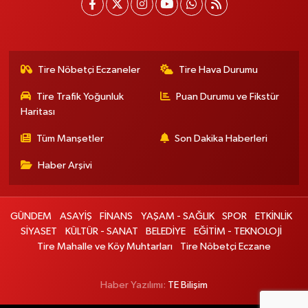
Tire Nöbetçi Eczaneler
Tire Hava Durumu
Tire Trafik Yoğunluk
Puan Durumu ve Fikstür
Haritası
Tüm Manşetler
Son Dakika Haberleri
Haber Arşivi
GÜNDEM
ASAYİŞ
FİNANS
YAŞAM - SAĞLIK
SPOR
ETKİNLİK
SİYASET
KÜLTÜR - SANAT
BELEDİYE
EĞİTİM - TEKNOLOJİ
Tire Mahalle ve Köy Muhtarları
Tire Nöbetçi Eczane
Haber Yazılımı:
TE Bilişim