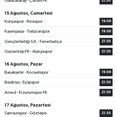
Galatasaray - Çorum FK
21:30
15 Ağustos, Cumartesi
Konyaspor - Rizespor
19:00
Kasımpaşa - Trabzonspor
19:00
Gençlerbirliği S.K. - Fenerbahçe
21:30
Gaziantep FK - Alanyaspor
21:30
16 Ağustos, Pazar
Başakşehir - Kocaelispor
19:00
Beşiktaş - Eyüpspor
21:30
Amed - Erzurumspor FK
21:30
17 Ağustos, Pazartesi
Samsunspor - Göztepe
21:30