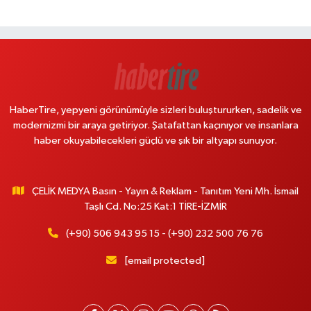
HaberTire, yepyeni görünümüyle sizleri buluştururken, sadelik ve
modernizmi bir araya getiriyor. Şatafattan kaçınıyor ve insanlara
haber okuyabilecekleri güçlü ve şık bir altyapı sunuyor.
ÇELİK MEDYA Basın - Yayın & Reklam - Tanıtım Yeni Mh. İsmail
Taşlı Cd. No:25 Kat:1 TİRE-İZMİR
(+90) 506 943 95 15 - (+90) 232 500 76 76
[email protected]