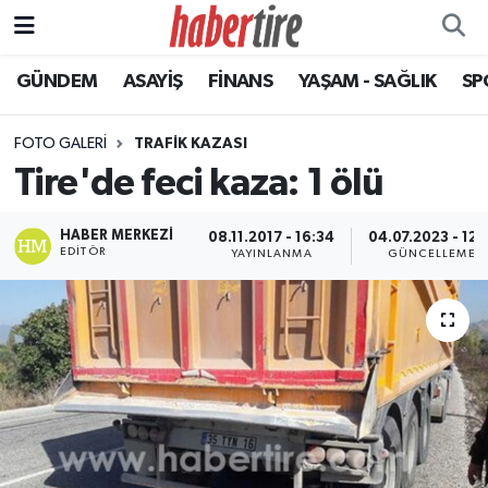
GÜNDEM
ASAYİŞ
FİNANS
YAŞAM - SAĞLIK
SP
Tire Nöbetçi Eczaneler
Tire Hava Durumu
FOTO GALERI
TRAFIK KAZASI
Tire'de feci kaza: 1 ölü
Tire Trafik Yoğunluk Haritası
HABER MERKEZI
08.11.2017 - 16:34
04.07.2023 - 12:1
Süper Lig Puan Durumu ve Fikstür
EDITÖR
YAYINLANMA
GÜNCELLEME
Tüm Manşetler
Son Dakika Haberleri
Haber Arşivi