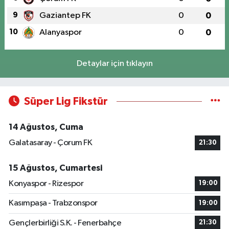
9
Gaziantep FK
0
0
10
Alanyaspor
0
0
Detaylar için tıklayın
Süper Lig Fikstür
14 Ağustos, Cuma
Galatasaray - Çorum FK
21:30
15 Ağustos, Cumartesi
Konyaspor - Rizespor
19:00
Kasımpaşa - Trabzonspor
19:00
Gençlerbirliği S.K. - Fenerbahçe
21:30