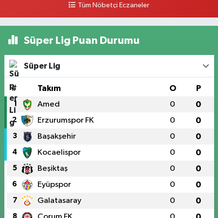
Tüm Nöbetçi Eczaneler
Süper Lig Puan Durumu
Süper Lig
#
Takım
O
P
1
Amed
0
0
2
Erzurumspor FK
0
0
3
Başakşehir
0
0
4
Kocaelispor
0
0
5
Beşiktaş
0
0
6
Eyüpspor
0
0
7
Galatasaray
0
0
8
Çorum FK
0
0