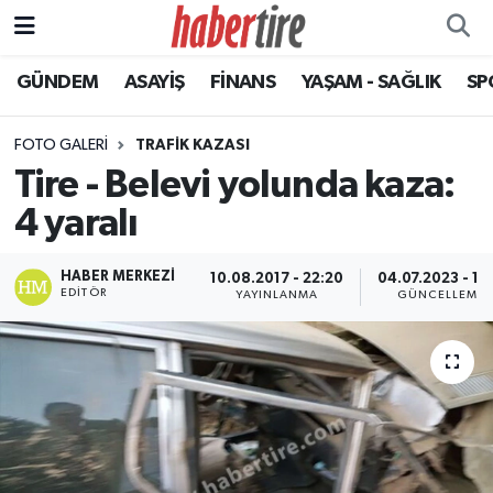
GÜNDEM
ASAYİŞ
FİNANS
YAŞAM - SAĞLIK
SP
Tire Nöbetçi Eczaneler
Tire Hava Durumu
FOTO GALERI
TRAFIK KAZASI
Tire - Belevi yolunda kaza:
Tire Trafik Yoğunluk Haritası
4 yaralı
Süper Lig Puan Durumu ve Fikstür
HABER MERKEZI
10.08.2017 - 22:20
04.07.2023 - 12:
EDITÖR
YAYINLANMA
GÜNCELLEME
Tüm Manşetler
Son Dakika Haberleri
Haber Arşivi