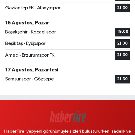
Gaziantep FK - Alanyaspor
21:30
16 Ağustos, Pazar
Başakşehir - Kocaelispor
19:00
Beşiktaş - Eyüpspor
21:30
Amed - Erzurumspor FK
21:30
17 Ağustos, Pazartesi
Samsunspor - Göztepe
21:30
HaberTire, yepyeni görünümüyle sizleri buluştururken, sadelik ve