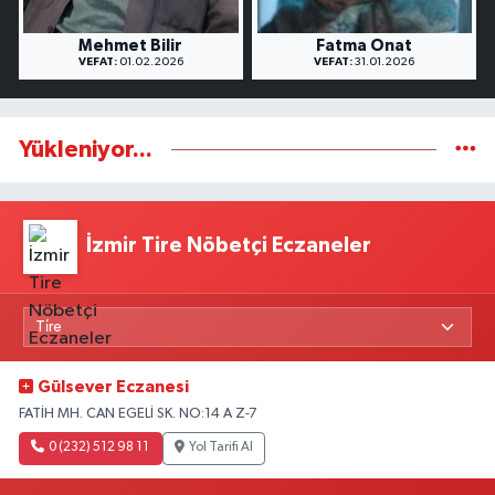
Mehmet Bilir
Fatma Onat
VEFAT:
01.02.2026
VEFAT:
31.01.2026
Yükleniyor...
İzmir Tire Nöbetçi Eczaneler
Gülsever Eczanesi
FATİH MH. CAN EGELİ SK. NO:14 A Z-7
0 (232) 512 98 11
Yol Tarifi Al