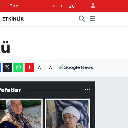
°
Tire
17
26
27
ETKİNLİK
35
59
lü
19
.2
-
+
A
A
Vefatlar