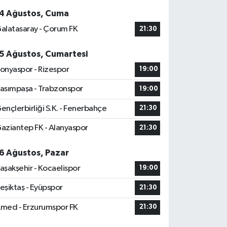
4 Ağustos, Cuma
alatasaray - Çorum FK
21:30
5 Ağustos, Cumartesi
onyaspor - Rizespor
19:00
asımpaşa - Trabzonspor
19:00
ençlerbirliği S.K. - Fenerbahçe
21:30
aziantep FK - Alanyaspor
21:30
6 Ağustos, Pazar
aşakşehir - Kocaelispor
19:00
eşiktaş - Eyüpspor
21:30
med - Erzurumspor FK
21:30