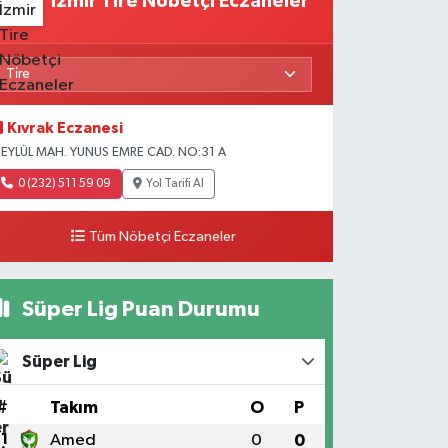
İzmir Tire Nöbetçi Eczaneler
Kıvrak Eczanesi
 EYLÜL MAH. YUNUS EMRE CAD. NO:31 A
0 (232) 511 59 09
Yol Tarifi Al
Tüm Nöbetçi Eczaneler
Süper Lig Puan Durumu
Süper Lig
#
Takım
O
P
1
Amed
0
0