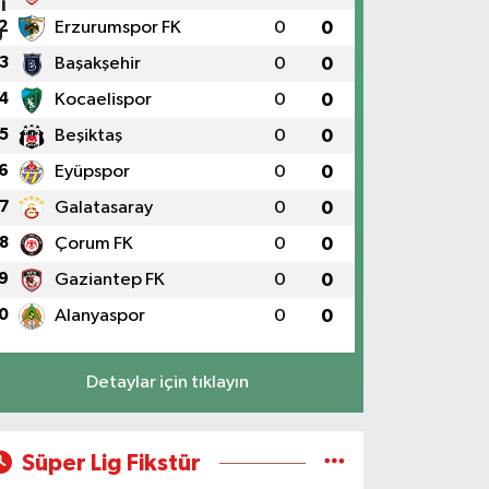
2
Erzurumspor FK
0
0
3
Başakşehir
0
0
4
Kocaelispor
0
0
5
Beşiktaş
0
0
6
Eyüpspor
0
0
7
Galatasaray
0
0
8
Çorum FK
0
0
9
Gaziantep FK
0
0
0
Alanyaspor
0
0
Detaylar için tıklayın
Süper Lig Fikstür