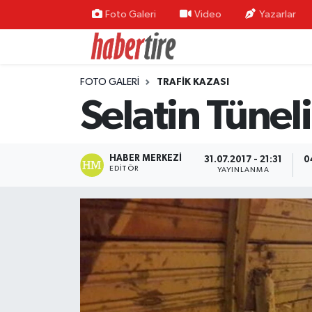
Foto Galeri
Video
Yazarlar
Tire Nöbetçi Eczaneler
FOTO GALERI
TRAFIK KAZASI
Tire Hava Durumu
Selatin Tüneli
Tire Trafik Yoğunluk Haritası
Süper Lig Puan Durumu ve Fikstür
HABER MERKEZI
31.07.2017 - 21:31
0
EDITÖR
YAYINLANMA
Tüm Manşetler
Son Dakika Haberleri
Haber Arşivi