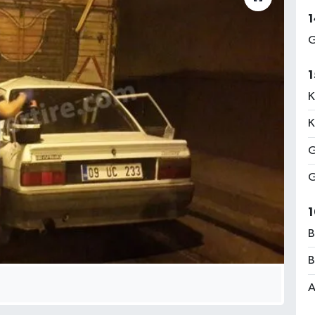
1
G
1
K
K
G
G
1
B
B
A