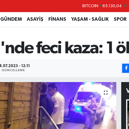
DOLAR
47,7106
%0.
EURO
55,1652
%0.
GÜNDEM
ASAYİŞ
FİNANS
YAŞAM - SAĞLIK
SPOR
STERLİN
64,4046
%0.
GRAM ALTIN
6648.99
%2.
'nde feci kaza: 1 ö
BİST100
13.773
%-
BITCOIN
65.130,04
%1
4.07.2023 - 12:11
GÜNCELLEME