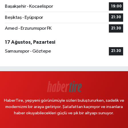
Başakşehir - Kocaelispor
19:00
Beşiktaş - Eyüpspor
21:30
Amed - Erzurumspor FK
21:30
17 Ağustos, Pazartesi
Samsunspor - Göztepe
21:30
HaberTire, yepyeni görünümüyle sizleri buluştururken, sadelik ve
modernizmi bir araya getiriyor. Şatafattan kaçınıyor ve insanlara
haber okuyabilecekleri güçlü ve şık bir altyapı sunuyor.