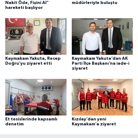
Nakit Öde, Fişini Al"
müdürleriyle buluştu
hareketi başlıyor
Kaymakam Yakuta, Recep
Kaymakam Yakuta’dan AK
Doğru’yu ziyaret etti
Parti İlçe Başkanı’na iade-i
ziyaret
Et tesislerinde kapsamlı
Kızılay’dan yeni
denetim
Kaymakam’a ziyaret