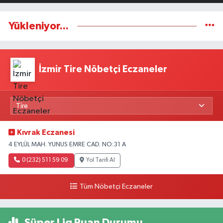
Yükleniyor...
İzmir Tire Nöbetçi Eczaneler
Kıvrak Eczanesi
4 EYLÜL MAH. YUNUS EMRE CAD. NO:31 A
0 (232) 511 59 09
Yol Tarifi Al
Tüm Nöbetçi Eczaneler
Süper Lig Puan Durumu