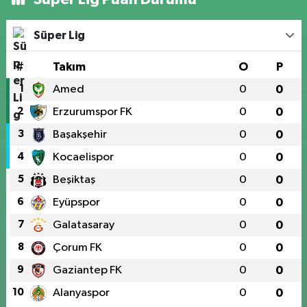
Süper Lig
#
Takım
O
P
1
Amed
0
0
2
Erzurumspor FK
0
0
3
Başakşehir
0
0
4
Kocaelispor
0
0
5
Beşiktaş
0
0
6
Eyüpspor
0
0
7
Galatasaray
0
0
8
Çorum FK
0
0
9
Gaziantep FK
0
0
10
Alanyaspor
0
0