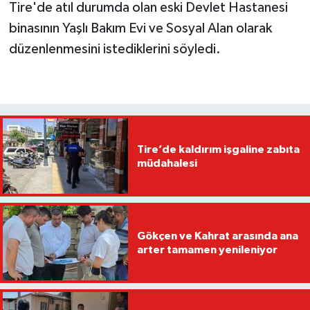
Tire'de atıl durumda olan eski Devlet Hastanesi
binasının Yaşlı Bakım Evi ve Sosyal Alan olarak
düzenlenmesini istediklerini söyledi.
Tire’de kaldırım işgaline zabıta
müdahalesi
Gökçen ve Kahrat arasında ana
arter tamamen yenileniyor