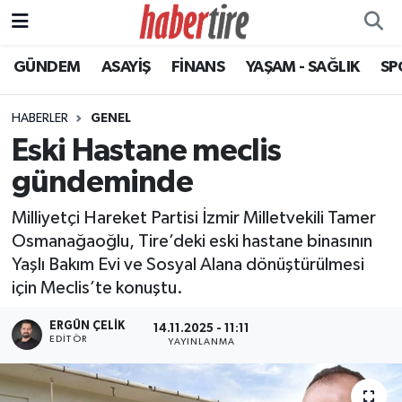
GÜNDEM
ASAYİŞ
FİNANS
YAŞAM - SAĞLIK
SP
Tire Nöbetçi Eczaneler
Tire Hava Durumu
HABERLER
GENEL
Eski Hastane meclis
Tire Trafik Yoğunluk Haritası
gündeminde
Süper Lig Puan Durumu ve Fikstür
Milliyetçi Hareket Partisi İzmir Milletvekili Tamer
Osmanağaoğlu, Tire’deki eski hastane binasının
Tüm Manşetler
Yaşlı Bakım Evi ve Sosyal Alana dönüştürülmesi
için Meclis’te konuştu.
Son Dakika Haberleri
ERGÜN ÇELIK
14.11.2025 - 11:11
Haber Arşivi
EDITÖR
YAYINLANMA