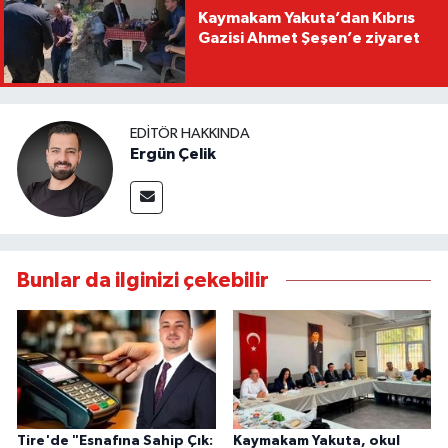
Kaymakam Yakuta’dan Kıbrıs
Gazisi Ahmet Şeşen’e ziyaret
EDITÖR HAKKINDA
Ergün Çelik
Bunlar da ilginizi çekebilir
Tire'de "Esnafına Sahip Çık:
Kaymakam Yakuta, okul