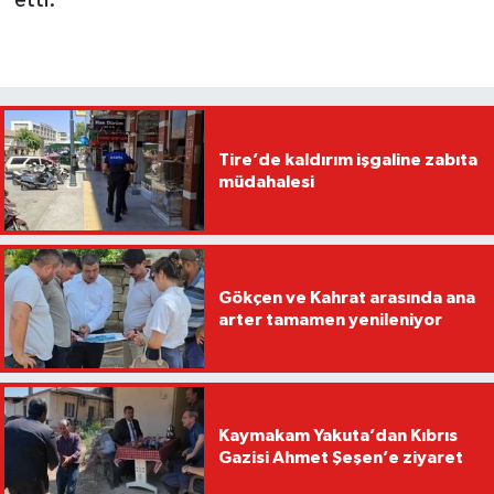
etti.
Tire’de kaldırım işgaline zabıta
müdahalesi
Gökçen ve Kahrat arasında ana
arter tamamen yenileniyor
Kaymakam Yakuta’dan Kıbrıs
Gazisi Ahmet Şeşen’e ziyaret