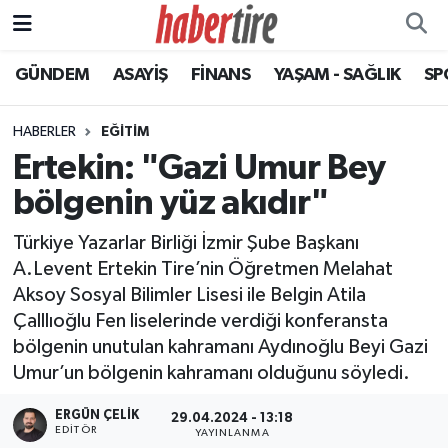
GÜNDEM
ASAYİŞ
FİNANS
YAŞAM - SAĞLIK
SP
Tire Nöbetçi Eczaneler
Tire Hava Durumu
HABERLER
EĞİTİM
Ertekin: "Gazi Umur Bey
Tire Trafik Yoğunluk Haritası
bölgenin yüz akıdır"
Süper Lig Puan Durumu ve Fikstür
Türkiye Yazarlar Birliği İzmir Şube Başkanı
A.Levent Ertekin Tire’nin Öğretmen Melahat
Tüm Manşetler
Aksoy Sosyal Bilimler Lisesi ile Belgin Atila
Çalllıoğlu Fen liselerinde verdiği konferansta
Son Dakika Haberleri
bölgenin unutulan kahramanı Aydınoğlu Beyi Gazi
Umur’un bölgenin kahramanı olduğunu söyledi.
Haber Arşivi
ERGÜN ÇELIK
29.04.2024 - 13:18
EDITÖR
YAYINLANMA