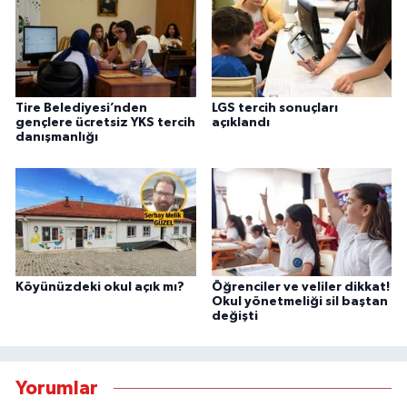
Tire Belediyesi’nden
LGS tercih sonuçları
gençlere ücretsiz YKS tercih
açıklandı
danışmanlığı
Köyünüzdeki okul açık mı?
Öğrenciler ve veliler dikkat!
Okul yönetmeliği sil baştan
değişti
Yorumlar