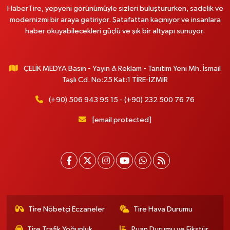
HaberTire, yepyeni görünümüyle sizleri buluştururken, sadelik ve
modernizmi bir araya getiriyor. Şatafattan kaçınıyor ve insanlara
haber okuyabilecekleri güçlü ve şık bir altyapı sunuyor.
ÇELİK MEDYA Basın - Yayın & Reklam - Tanıtım Yeni Mh. İsmail
Taşlı Cd. No:25 Kat:1 TİRE-İZMİR
(+90) 506 943 95 15 - (+90) 232 500 76 76
[email protected]
Tire Nöbetçi Eczaneler
Tire Hava Durumu
Tire Trafik Yoğunluk
Puan Durumu ve Fikstür