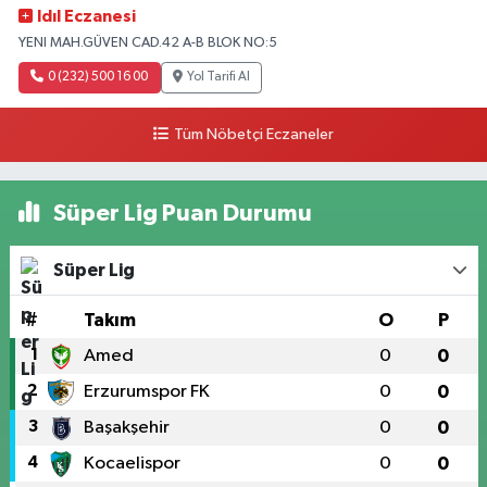
Idıl Eczanesi
YENI MAH.GÜVEN CAD.42 A-B BLOK NO:5
0 (232) 500 16 00
Yol Tarifi Al
Tüm Nöbetçi Eczaneler
Süper Lig Puan Durumu
Süper Lig
#
Takım
O
P
1
Amed
0
0
2
Erzurumspor FK
0
0
3
Başakşehir
0
0
4
Kocaelispor
0
0