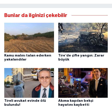
Bunlar da ilginizi çekebilir
Kamu malını talan ederken
Tire’de çifte yangın: Zarar
yakalandılar
büyük
Tireli avukat evinde ölü
Akıma kapılan bekçi
bulundu!
hayatını kaybetti