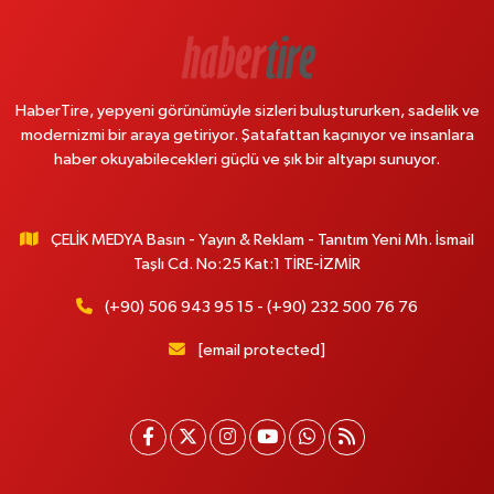
HaberTire, yepyeni görünümüyle sizleri buluştururken, sadelik ve
modernizmi bir araya getiriyor. Şatafattan kaçınıyor ve insanlara
haber okuyabilecekleri güçlü ve şık bir altyapı sunuyor.
ÇELİK MEDYA Basın - Yayın & Reklam - Tanıtım Yeni Mh. İsmail
Taşlı Cd. No:25 Kat:1 TİRE-İZMİR
(+90) 506 943 95 15 - (+90) 232 500 76 76
[email protected]