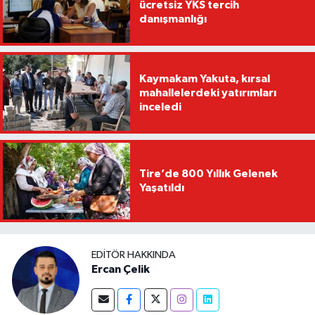
ücretsiz YKS tercih
danışmanlığı
Kaymakam Yakuta, kırsal
mahallelerdeki yatırımları
inceledi
Tire’de 800 Yıllık Gelenek
Yaşatıldı
EDITÖR HAKKINDA
Ercan Çelik