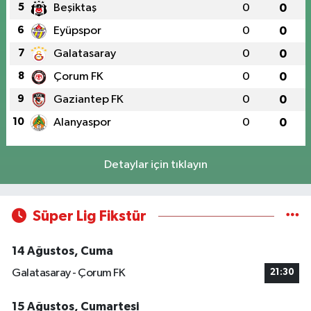
5
Beşiktaş
0
0
6
Eyüpspor
0
0
7
Galatasaray
0
0
8
Çorum FK
0
0
9
Gaziantep FK
0
0
10
Alanyaspor
0
0
Detaylar için tıklayın
Süper Lig Fikstür
14 Ağustos, Cuma
Galatasaray - Çorum FK
21:30
15 Ağustos, Cumartesi