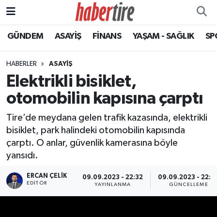
GÜNDEM
ASAYİŞ
FİNANS
YAŞAM - SAĞLIK
SP
Tire Nöbetçi Eczaneler
Tire Hava Durumu
HABERLER
ASAYİŞ
Elektrikli bisiklet,
Tire Trafik Yoğunluk Haritası
otomobilin kapısına çarptı
Süper Lig Puan Durumu ve Fikstür
Tire’de meydana gelen trafik kazasında, elektrikli
bisiklet, park halindeki otomobilin kapısında
Tüm Manşetler
çarptı. O anlar, güvenlik kamerasına böyle
yansıdı.
Son Dakika Haberleri
ERCAN ÇELIK
09.09.2023 - 22:32
09.09.2023 - 22:3
Haber Arşivi
EDITÖR
YAYINLANMA
GÜNCELLEME