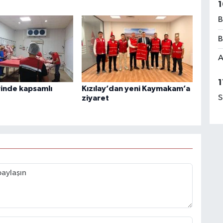
1
B
B
A
1
rinde kapsamlı
Kızılay’dan yeni Kaymakam’a
S
ziyaret