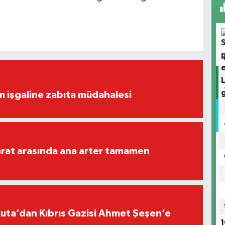
ım işgaline zabıta müdahalesi
rat arasında ana arter tamamen
ta’dan Kıbrıs Gazisi Ahmet Şeşen’e
1