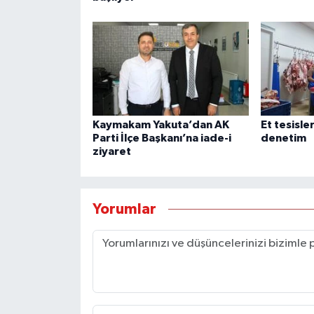
Kaymakam Yakuta’dan AK
Et tesisle
Parti İlçe Başkanı’na iade-i
denetim
ziyaret
Yorumlar