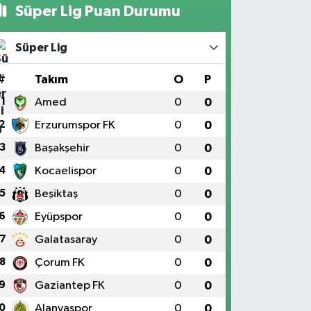
Süper Lig Puan Durumu
Süper Lig
#
Takım
O
P
1
Amed
0
0
2
Erzurumspor FK
0
0
3
Başakşehir
0
0
4
Kocaelispor
0
0
5
Beşiktaş
0
0
6
Eyüpspor
0
0
7
Galatasaray
0
0
8
Çorum FK
0
0
9
Gaziantep FK
0
0
0
Alanyaspor
0
0