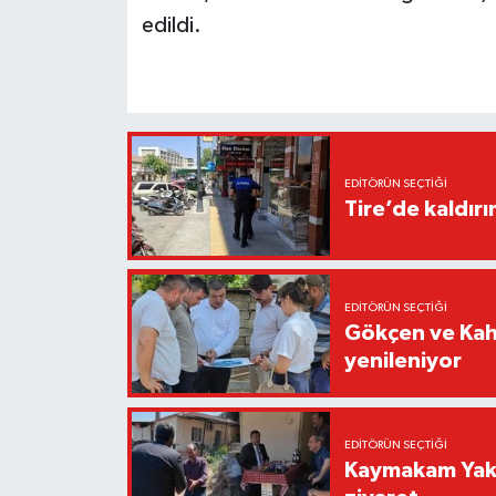
edildi.
EDITÖRÜN SEÇTIĞI
Tire’de kaldır
EDITÖRÜN SEÇTIĞI
Gökçen ve Kah
yenileniyor
EDITÖRÜN SEÇTIĞI
Kaymakam Yaku