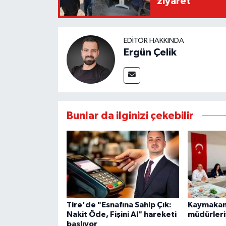
ziyaret
EDITÖR HAKKINDA
Ergün Çelik
Bunlar da ilginizi çekebilir
Tire'de "Esnafına Sahip Çık:
Kaymakam 
Nakit Öde, Fişini Al" hareketi
müdürleri
başlıyor