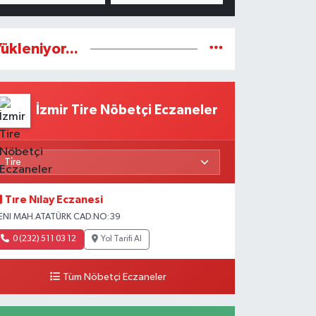
ükleniyor...
İzmir Tire Nöbetçi Eczaneler
Tıre Nılay Eczanesi
ENI MAH.ATATÜRK CAD.NO:39
0 (232) 511 03 12
Yol Tarifi Al
Tüm Nöbetçi Eczaneler