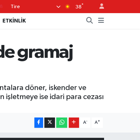
°
Tire
38
18
ETKİNLİK
32
38
03
de gramaj
14
antalara döner, iskender ve
n işletmeye ise idari para cezası
-
+
A
A