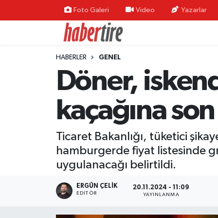
Foto Galeri
Video
Yazarlar
Tire Nöbetçi Eczaneler
HABERLER
GENEL
Tire Hava Durumu
Döner, isken
Tire Trafik Yoğunluk Haritası
kaçağına son
Süper Lig Puan Durumu ve Fikstür
Ticaret Bakanlığı, tüketici şika
Tüm Manşetler
hamburgerde fiyat listesinde gra
Son Dakika Haberleri
uygulanacağı belirtildi.
Haber Arşivi
ERGÜN ÇELIK
20.11.2024 - 11:09
EDITÖR
YAYINLANMA