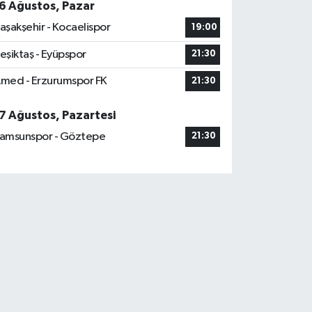
6 Ağustos, Pazar
aşakşehir - Kocaelispor
19:00
eşiktaş - Eyüpspor
21:30
med - Erzurumspor FK
21:30
7 Ağustos, Pazartesi
amsunspor - Göztepe
21:30