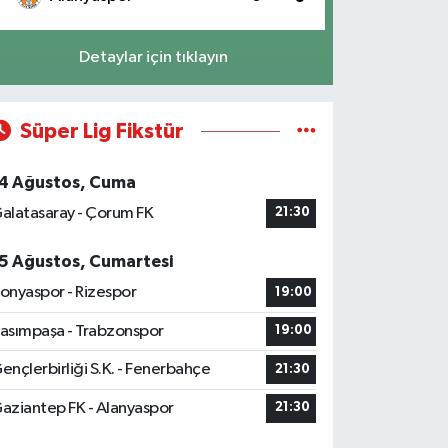
Detaylar için tıklayın
Süper Lig Fikstür
4 Ağustos, Cuma
alatasaray - Çorum FK
21:30
5 Ağustos, Cumartesi
onyaspor - Rizespor
19:00
asımpaşa - Trabzonspor
19:00
ençlerbirliği S.K. - Fenerbahçe
21:30
aziantep FK - Alanyaspor
21:30