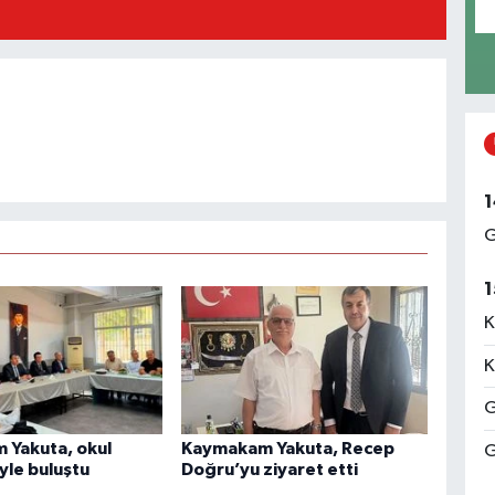
1
G
1
K
K
G
Yakuta, okul
Kaymakam Yakuta, Recep
G
yle buluştu
Doğru’yu ziyaret etti