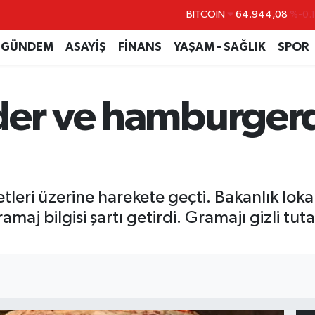
DOLAR
47,7436
%0.
GÜNDEM
ASAYİŞ
FİNANS
YAŞAM - SAĞLIK
SPOR
EURO
55,2510
%0.
STERLİN
64,4811
%0.
GRAM ALTIN
6660.55
%0.
der ve hamburger
BİST100
13.779
%-
yetleri üzerine harekete geçti. Bakanlık lok
maj bilgisi şartı getirdi. Gramajı gizli tuta