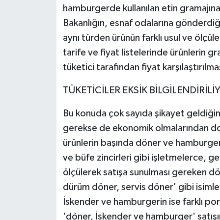
hamburgerde kullanılan etin gramajına d
Bakanlığın, esnaf odalarına gönderdiği
aynı türden ürünün farklı usul ve ölçüle
tarife ve fiyat listelerinde ürünlerin g
tüketici tarafından fiyat karşılaştırılma
TÜKETİCİLER EKSİK BİLGİLENDİRİLİ
Bu konuda çok sayıda şikayet geldiğine 
gerekse de ekonomik olmalarından dola
ürünlerin başında döner ve hamburgeri
ve büfe zincirleri gibi işletmelerce, ge
ölçülerek satışa sunulması gereken dö
dürüm döner, servis döner' gibi isimler 
İskender ve hamburgerin ise farklı pors
'döner, İskender ve hamburger' satışınd