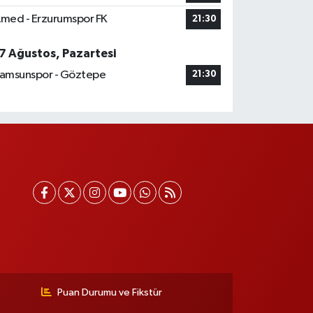
med - Erzurumspor FK
21:30
7 Ağustos, Pazartesi
amsunspor - Göztepe
21:30
Puan Durumu ve Fikstür