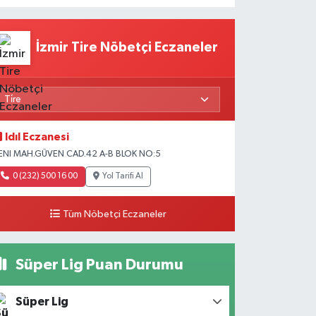
İzmir Tire Nöbetçi Eczaneler
Idıl Eczanesi
ENI MAH.GÜVEN CAD.42 A-B BLOK NO:5
0 (232) 500 16 00
Yol Tarifi Al
Tüm Nöbetçi Eczaneler
Süper Lig Puan Durumu
Süper Lig