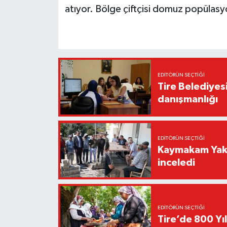
atıyor. Bölge çiftçisi domuz popülasyon
EDITÖRÜN SEÇTIĞI
Tire Belediyes
danışmanlığı
EDITÖRÜN SEÇTIĞI
Kaymakam Yakut
inceledi
EDITÖRÜN SEÇTIĞI
Tire’de 800 Yıl