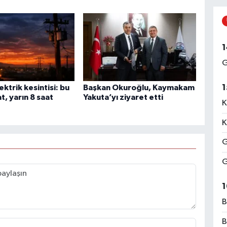
1
G
1
ektrik kesintisi: bu
Başkan Okuroğlu, Kaymakam
t, yarın 8 saat
Yakuta’yı ziyaret etti
K
K
G
G
1
B
B