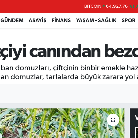
BITCOIN
64.927,78
%1.
DOLAR
47,5894
%0.
GÜNDEM
ASAYİŞ
FİNANS
YAŞAM - SAĞLIK
SPOR
EURO
55,0398
%-0.
STERLİN
64,1581
%0.
çiyi canından bezd
GRAM ALTIN
6527.85
%0.5
BİST100
13.703
%
aban domuzları, çiftçinin binbir emekle hazı
tan domuzlar, tarlalarda büyük zarara yol 