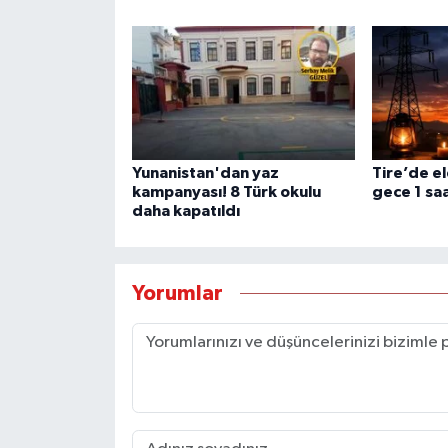
Yunanistan'dan yaz
Tire’de el
kampanyası! 8 Türk okulu
gece 1 saa
daha kapatıldı
Yorumlar