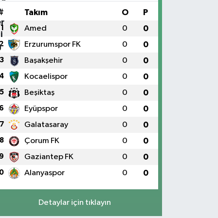
#
Takım
O
P
1
Amed
0
0
2
Erzurumspor FK
0
0
3
Başakşehir
0
0
4
Kocaelispor
0
0
5
Beşiktaş
0
0
6
Eyüpspor
0
0
7
Galatasaray
0
0
8
Çorum FK
0
0
9
Gaziantep FK
0
0
0
Alanyaspor
0
0
Detaylar için tıklayın