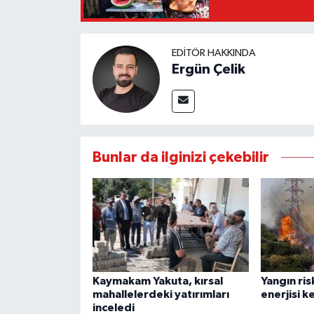
EDITÖR HAKKINDA
Ergün Çelik
Bunlar da ilginizi çekebilir
Kaymakam Yakuta, kırsal
Yangın ris
mahallelerdeki yatırımları
enerjisi ke
inceledi