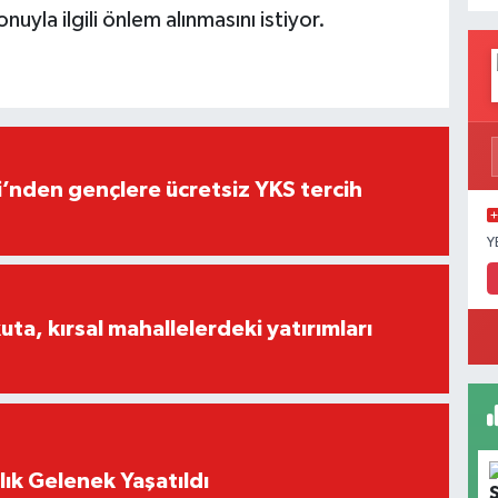
uyla ilgili önlem alınmasını istiyor.
i’nden gençlere ücretsiz YKS tercih
Y
a, kırsal mahallelerdeki yatırımları
lık Gelenek Yaşatıldı