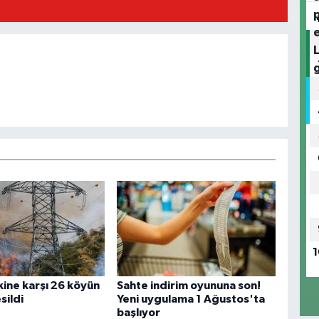
1
kine karşı 26 köyün
Sahte indirim oyununa son!
sildi
Yeni uygulama 1 Ağustos'ta
başlıyor