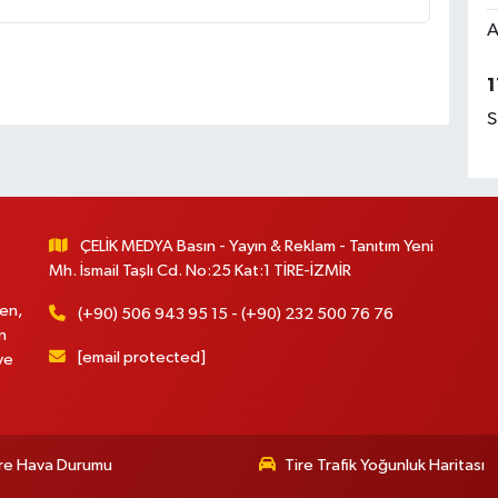
A
1
S
ÇELİK MEDYA Basın - Yayın & Reklam - Tanıtım Yeni
Mh. İsmail Taşlı Cd. No:25 Kat:1 TİRE-İZMİR
en,
(+90) 506 943 95 15 - (+90) 232 500 76 76
n
[email protected]
ve
re Hava Durumu
Tire Trafik Yoğunluk Haritası