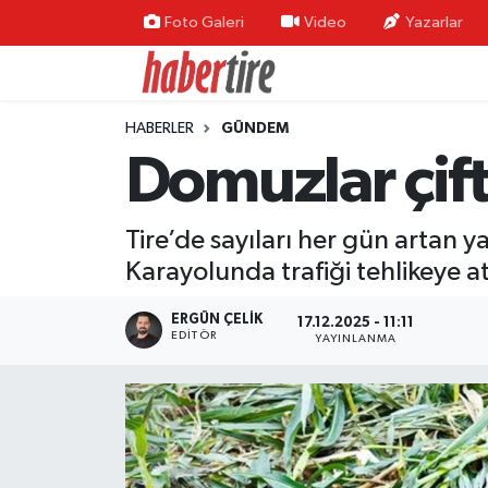
Foto Galeri
Video
Yazarlar
Tire Nöbetçi Eczaneler
HABERLER
GÜNDEM
Tire Hava Durumu
Domuzlar çift
Tire Trafik Yoğunluk Haritası
Tire’de sayıları her gün artan y
Süper Lig Puan Durumu ve Fikstür
Karayolunda trafiği tehlikeye a
Tüm Manşetler
ERGÜN ÇELIK
17.12.2025 - 11:11
EDITÖR
YAYINLANMA
Son Dakika Haberleri
Haber Arşivi