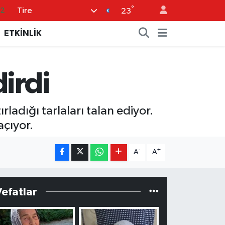
°
Tire
32
23
08
ETKİNLİK
02
16
irdi
4
11
rladığı tarlaları talan ediyor.
açıyor.
-
+
A
A
Vefatlar