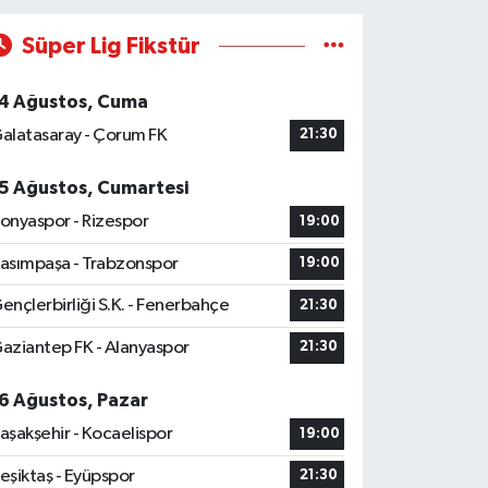
Süper Lig Fikstür
4 Ağustos, Cuma
alatasaray - Çorum FK
21:30
5 Ağustos, Cumartesi
onyaspor - Rizespor
19:00
asımpaşa - Trabzonspor
19:00
ençlerbirliği S.K. - Fenerbahçe
21:30
aziantep FK - Alanyaspor
21:30
6 Ağustos, Pazar
aşakşehir - Kocaelispor
19:00
eşiktaş - Eyüpspor
21:30