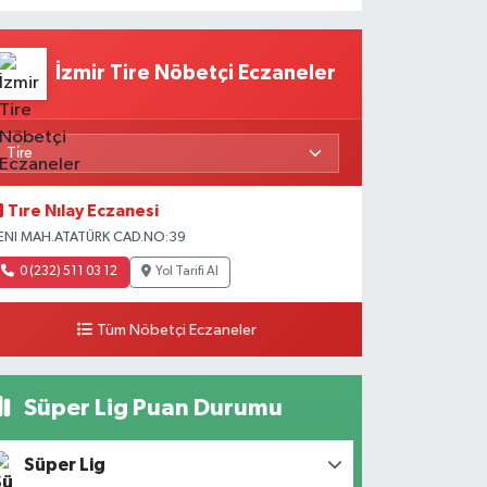
İzmir Tire Nöbetçi Eczaneler
Tıre Nılay Eczanesi
ENI MAH.ATATÜRK CAD.NO:39
0 (232) 511 03 12
Yol Tarifi Al
Tüm Nöbetçi Eczaneler
Süper Lig Puan Durumu
Süper Lig