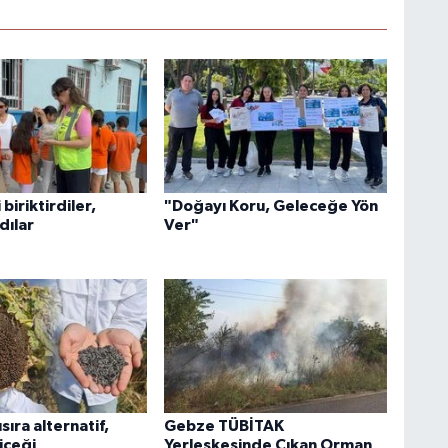
i biriktirdiler,
"Doğayı Koru, Geleceğe Yön
dılar
Ver"
sıra alternatif,
Gebze TÜBİTAK
içeği
Yerleşkesinde Çıkan Orman