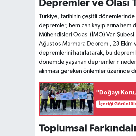
Depremler ve Olası T
Türkiye, tarihinin çeşitli dönemlerind
depremler, hem can kayıplarına hem de
Mühendisleri Odası (İMO) Van Şubesi B
Ağustos Marmara Depremi, 23 Ekim ve
depremlerini hatırlatarak, bu depremler
dönemde yaşanan depremlerin nedenleri
alınması gereken önlemler üzerinde d
"Doğayı Koru
İçeriği Görüntül
Toplumsal Farkındal