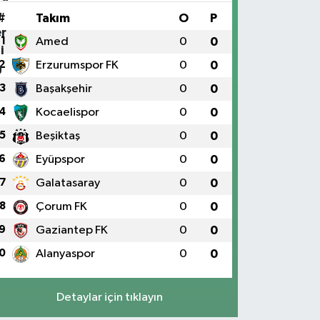
#
Takım
O
P
1
Amed
0
0
2
Erzurumspor FK
0
0
3
Başakşehir
0
0
4
Kocaelispor
0
0
5
Beşiktaş
0
0
6
Eyüpspor
0
0
7
Galatasaray
0
0
8
Çorum FK
0
0
9
Gaziantep FK
0
0
0
Alanyaspor
0
0
Detaylar için tıklayın