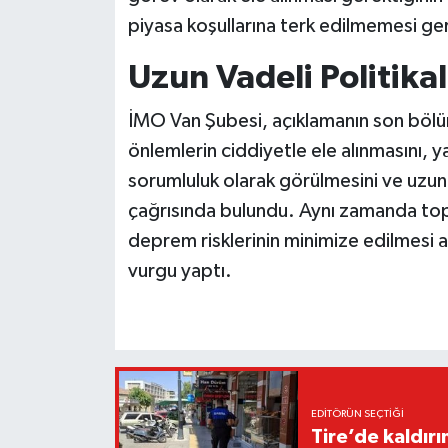
piyasa koşullarına terk edilmemesi ge
Uzun Vadeli Politika
İMO Van Şubesi, açıklamanın son böl
önlemlerin ciddiyetle ele alınmasını, y
sorumluluk olarak görülmesini ve uzun v
çağrısında bulundu. Aynı zamanda topl
deprem risklerinin minimize edilmesi 
vurgu yaptı.
EDITÖRÜN SEÇTIĞI
Tire’de kaldır