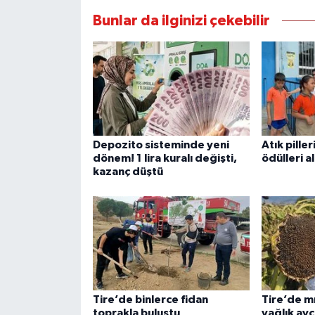
Bunlar da ilginizi çekebilir
Depozito sisteminde yeni
Atık piller
dönem! 1 lira kuralı değişti,
ödülleri al
kazanç düştü
Tire’de binlerce fidan
Tire’de mı
toprakla buluştu
yağlık ayç