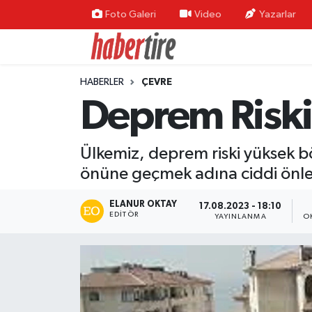
Foto Galeri
Video
Yazarlar
Tire Nöbetçi Eczaneler
HABERLER
ÇEVRE
Tire Hava Durumu
Deprem Riski 
Tire Trafik Yoğunluk Haritası
Ülkemiz, deprem riski yüksek bö
Süper Lig Puan Durumu ve Fikstür
önüne geçmek adına ciddi önl
Tüm Manşetler
ELANUR OKTAY
17.08.2023 - 18:10
EDITÖR
YAYINLANMA
O
Son Dakika Haberleri
Haber Arşivi