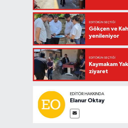
EDITÖRÜN SEÇTIĞI
Gökçen ve Kah
yenileniyor
EDITÖRÜN SEÇTIĞI
Kaymakam Yaku
ziyaret
EDITÖR HAKKINDA
Elanur Oktay