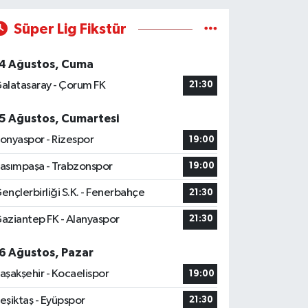
Süper Lig Fikstür
4 Ağustos, Cuma
alatasaray - Çorum FK
21:30
5 Ağustos, Cumartesi
onyaspor - Rizespor
19:00
asımpaşa - Trabzonspor
19:00
ençlerbirliği S.K. - Fenerbahçe
21:30
aziantep FK - Alanyaspor
21:30
6 Ağustos, Pazar
aşakşehir - Kocaelispor
19:00
eşiktaş - Eyüpspor
21:30