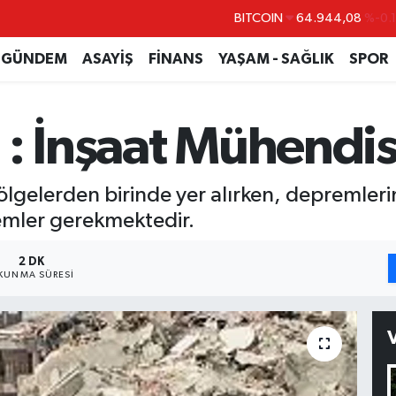
DOLAR
47,7436
%0.
EURO
55,2510
%0.
GÜNDEM
ASAYİŞ
FİNANS
YAŞAM - SAĞLIK
SPOR
STERLİN
64,4811
%0.
GRAM ALTIN
6660.55
%0.
: İnşaat Mühendis
BİST100
13.779
%-
lgelerden birinde yer alırken, depremlerin
emler gerekmektedir.
2 DK
KUNMA SÜRESI