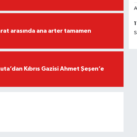
A
1
rat arasında ana arter tamamen
S
ta’dan Kıbrıs Gazisi Ahmet Şeşen’e