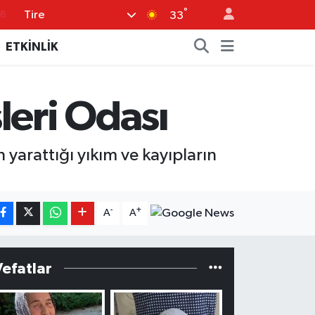
°
Tire
33
18
32
ETKİNLİK
38
03
leri Odası
14
 yarattığı yıkım ve kayıpların
-
+
A
A
Vefatlar