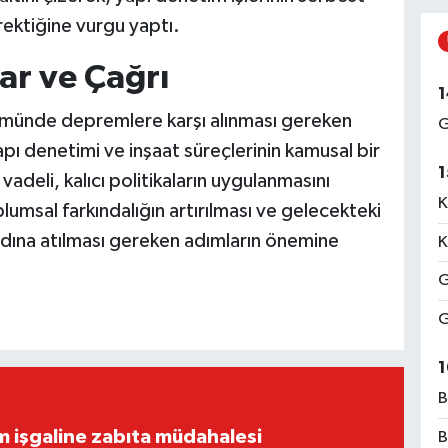
rektiğine vurgu yaptı.
lar ve Çağrı
1
ümünde depremlere karşı alınması gereken
G
apı denetimi ve inşaat süreçlerinin kamusal bir
1
adeli, kalıcı politikaların uygulanmasını
K
umsal farkındalığın artırılması ve gelecekteki
adına atılması gereken adımların önemine
K
G
G
1
B
ım işgaline zabıta müdahalesi
B