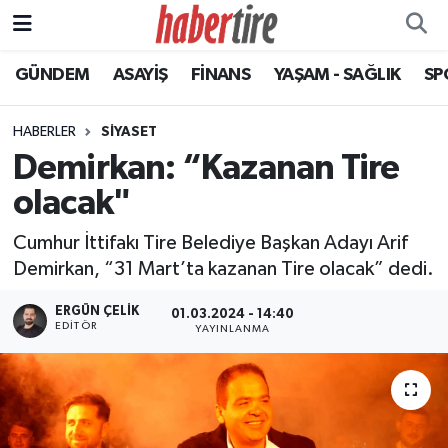
GÜNDEM
ASAYİŞ
FİNANS
YAŞAM - SAĞLIK
SP
Tire Nöbetçi Eczaneler
Tire Hava Durumu
HABERLER
SİYASET
Demirkan: “Kazanan Tire
Tire Trafik Yoğunluk Haritası
olacak"
Süper Lig Puan Durumu ve Fikstür
Cumhur İttifakı Tire Belediye Başkan Adayı Arif
Demirkan, “31 Mart’ta kazanan Tire olacak” dedi.
Tüm Manşetler
ERGÜN ÇELIK
01.03.2024 - 14:40
EDITÖR
Son Dakika Haberleri
YAYINLANMA
Haber Arşivi