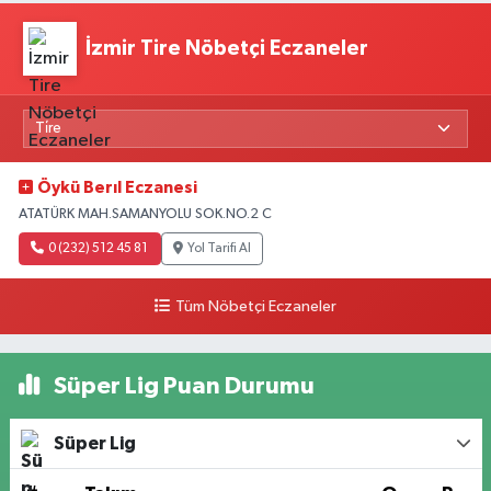
İzmir Tire Nöbetçi Eczaneler
Öykü Berıl Eczanesi
ATATÜRK MAH.SAMANYOLU SOK.NO.2 C
0 (232) 512 45 81
Yol Tarifi Al
Tüm Nöbetçi Eczaneler
Süper Lig Puan Durumu
Süper Lig