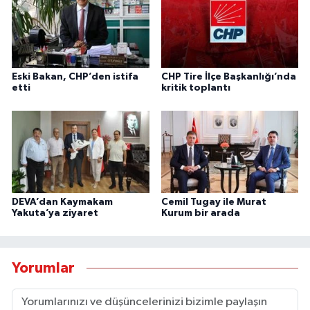
Eski Bakan, CHP’den istifa
CHP Tire İlçe Başkanlığı’nda
etti
kritik toplantı
DEVA’dan Kaymakam
Cemil Tugay ile Murat
Yakuta’ya ziyaret
Kurum bir arada
Yorumlar