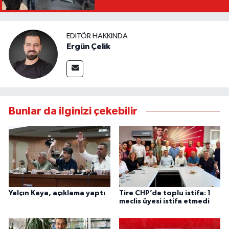
EDITÖR HAKKINDA
Ergün Çelik
Bunlar da ilginizi çekebilir
Yalçın Kaya, açıklama yaptı
Tire CHP’de toplu istifa: 1
meclis üyesi istifa etmedi