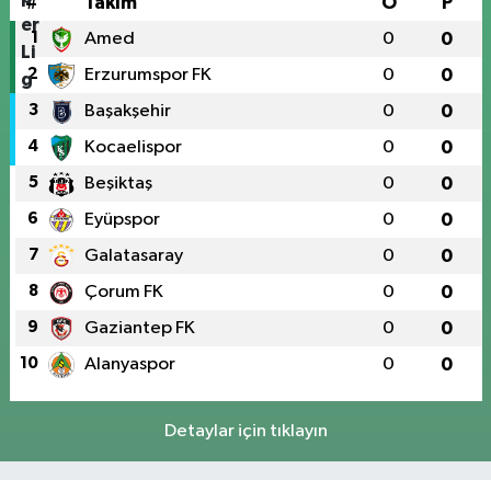
#
Takım
O
P
1
Amed
0
0
2
Erzurumspor FK
0
0
3
Başakşehir
0
0
4
Kocaelispor
0
0
5
Beşiktaş
0
0
6
Eyüpspor
0
0
7
Galatasaray
0
0
8
Çorum FK
0
0
9
Gaziantep FK
0
0
10
Alanyaspor
0
0
Detaylar için tıklayın