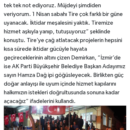
tek tek not ediyoruz. Müjdeyi şimdiden
veriyorum. 1 Nisan sabahı Tire çok farklı bir güne
uyanacak. İktidar meşalesini yaktık. Tiremize
hizmet aşkıyla yanıp, tutuşuyoruz” şeklinde
konuştu. Tire’ye çağ atlatacak projelerin hepsini
kısa sürede iktidar gücüyle hayata
geçireceklerinin altını çizen Demirkan, “İzmir’de
ise AK Parti Büyükşehir Belediye Başkan Adayımız
sayın Hamza Dağ ipi göğüsleyecek. Birlikten güç
doğar anlayışı ile uyum içinde hizmet kapılarını
halkımızın istekleri doğrultusunda sonuna kadar
açacağız” ifadelerini kullandı.