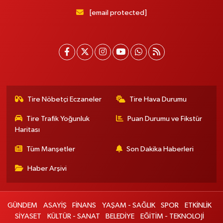
[email protected]
Tire Nöbetçi Eczaneler
Tire Hava Durumu
Tire Trafik Yoğunluk
Puan Durumu ve Fikstür
Haritası
Tüm Manşetler
Son Dakika Haberleri
Haber Arşivi
GÜNDEM
ASAYİŞ
FİNANS
YAŞAM - SAĞLIK
SPOR
ETKİNLİK
SİYASET
KÜLTÜR - SANAT
BELEDİYE
EĞİTİM - TEKNOLOJİ