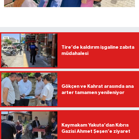
Tire’de kaldırım işgaline zabıta
müdahalesi
Gökçen ve Kahrat arasında ana
arter tamamen yenileniyor
Kaymakam Yakuta’dan Kıbrıs
Gazisi Ahmet Şeşen’e ziyaret