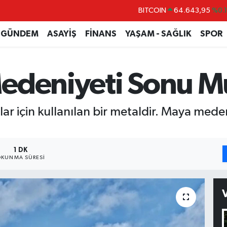
DOLAR
47,6006
%0.
EURO
55,0250
%0.
GÜNDEM
ASAYİŞ
FİNANS
YAŞAM - SAĞLIK
SPOR
STERLİN
64,2398
%0
GRAM ALTIN
6513.94
%0.
edeniyeti Sonu M
BİST100
13.799
%7
lar için kullanılan bir metaldir. Maya mede
1 DK
KUNMA SÜRESI