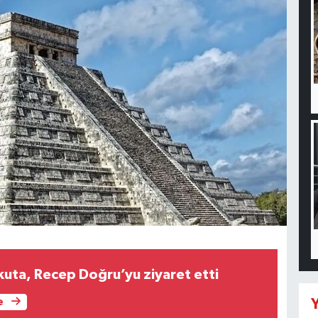
ta, Recep Doğru’yu ziyaret etti
Y
e