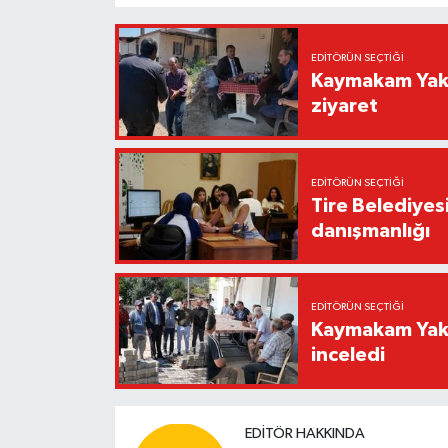
EDITÖRÜN SEÇTIĞI
Kaymakam Yaku
ziyaret
EDITÖRÜN SEÇTIĞI
Tire Belediyes
danışmanlığı
EDITÖRÜN SEÇTIĞI
Kaymakam Yakut
inceledi
EDITÖR HAKKINDA