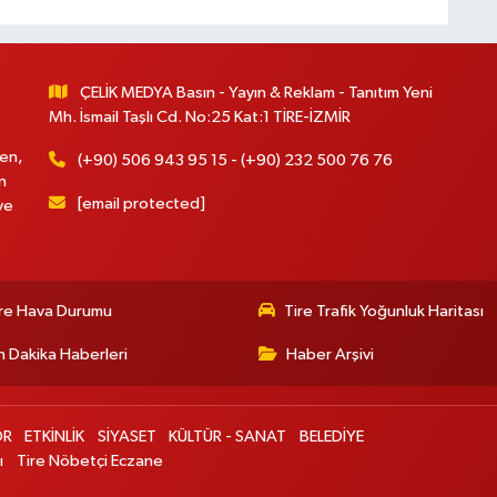
ÇELİK MEDYA Basın - Yayın & Reklam - Tanıtım Yeni
Mh. İsmail Taşlı Cd. No:25 Kat:1 TİRE-İZMİR
en,
(+90) 506 943 95 15 - (+90) 232 500 76 76
n
[email protected]
ve
re Hava Durumu
Tire Trafik Yoğunluk Haritası
 Dakika Haberleri
Haber Arşivi
OR
ETKİNLİK
SİYASET
KÜLTÜR - SANAT
BELEDİYE
ı
Tire Nöbetçi Eczane