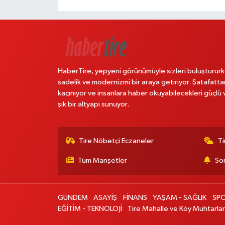
HaberTire, yepyeni görünümüyle sizleri buluştururk
sadelik ve modernizmi bir araya getiriyor. Şatafatta
kaçınıyor ve insanlara haber okuyabilecekleri güçlü 
şık bir altyapı sunuyor.
Tire Nöbetçi Eczaneler
Ti
Tüm Manşetler
Son
GÜNDEM
ASAYİŞ
FİNANS
YAŞAM - SAĞLIK
SP
EĞİTİM - TEKNOLOJİ
Tire Mahalle ve Köy Muhtarlar