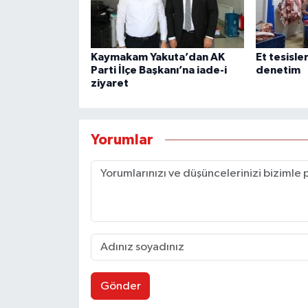
Kaymakam Yakuta’dan AK
Et tesisle
Parti İlçe Başkanı’na iade-i
denetim
ziyaret
Yorumlar
Gönder