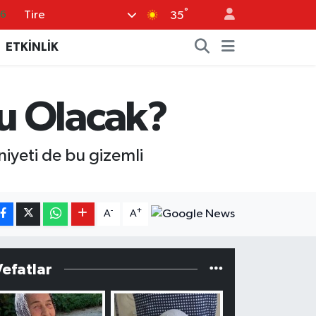
°
Tire
35
06
02
ETKİNLİK
.2
32
u Olacak?
0
niyeti de bu gizemli
-
+
A
A
Vefatlar