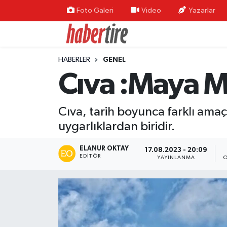
Foto Galeri
Video
Yazarlar
Tire Nöbetçi Eczaneler
HABERLER
GENEL
Tire Hava Durumu
Cıva :Maya M
Tire Trafik Yoğunluk Haritası
Cıva, tarih boyunca farklı amaç
Süper Lig Puan Durumu ve Fikstür
uygarlıklardan biridir.
Tüm Manşetler
ELANUR OKTAY
17.08.2023 - 20:09
EDITÖR
YAYINLANMA
O
Son Dakika Haberleri
Haber Arşivi