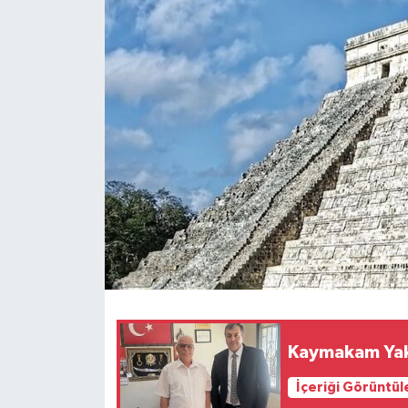
Kaymakam Yaku
İçeriği Görüntül