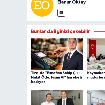
Elanur Oktay
Bunlar da ilginizi çekebilir
Tire'de "Esnafına Sahip Çık:
Kaymakam 
Nakit Öde, Fişini Al" hareketi
müdürleri
başlıyor