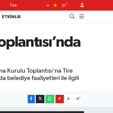
°
Tire
76
31
17
ETKİNLİK
01
02
Toplantısı’nda
44
64
a Kurulu Toplantısı’na Tire
elediye faaliyetleri ile ilgili
-
+
A
A