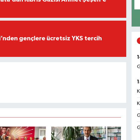
i’nden gençlere ücretsiz YKS tercih
1
G
1
K
K
G
G