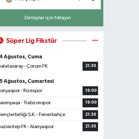
Detaylar için tıklayın
Süper Lig Fikstür
4 Ağustos, Cuma
alatasaray - Çorum FK
21:30
5 Ağustos, Cumartesi
onyaspor - Rizespor
19:00
asımpaşa - Trabzonspor
19:00
ençlerbirliği S.K. - Fenerbahçe
21:30
aziantep FK - Alanyaspor
21:30