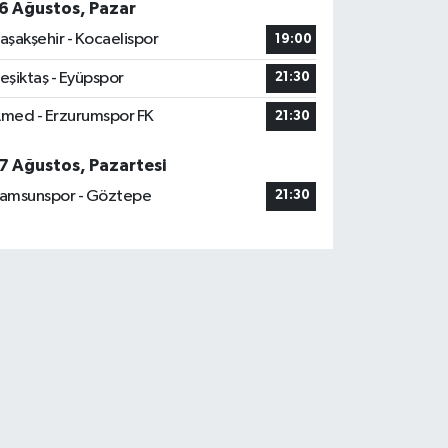
6 Ağustos, Pazar
aşakşehir - Kocaelispor
19:00
eşiktaş - Eyüpspor
21:30
med - Erzurumspor FK
21:30
7 Ağustos, Pazartesi
amsunspor - Göztepe
21:30