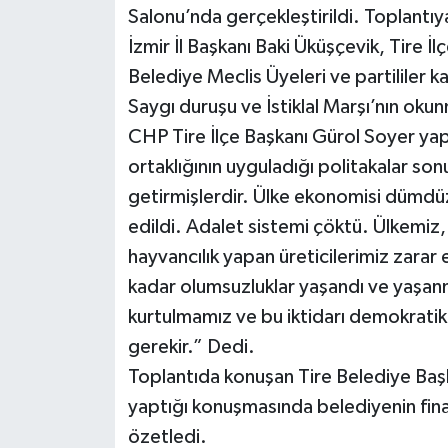
Salonu’nda gerçekleştirildi. Toplantı
İzmir İl Başkanı Baki Üküşçevik, Tire İl
Belediye Meclis Üyeleri ve partililer ka
Saygı duruşu ve İstiklal Marşı’nın oku
CHP Tire İlçe Başkanı Gürol Soyer ya
ortaklığının uyguladığı politakalar so
getirmişlerdir. Ülke ekonomisi dümdüz
edildi. Adalet sistemi çöktü. Ülkemi
hayvancılık yapan üreticilerimiz zara
kadar olumsuzluklar yaşandı ve yaşa
kurtulmamız ve bu iktidarı demokratik
gerekir.” Dedi.
Toplantıda konuşan Tire Belediye Başk
yaptığı konuşmasında belediyenin finan
özetledi.