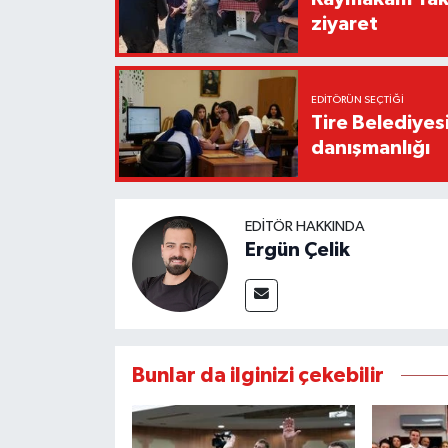
ziyaret
EDITÖRÜN SEÇTIĞI
Tire Belediyes
danışmanlığı
EDITÖR HAKKINDA
Ergün Çelik
Bunlar da ilginizi çekebilir