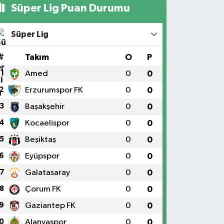
Süper Lig Puan Durumu
Süper Lig
#
Takım
O
P
1
Amed
0
0
2
Erzurumspor FK
0
0
3
Başakşehir
0
0
4
Kocaelispor
0
0
5
Beşiktaş
0
0
6
Eyüpspor
0
0
7
Galatasaray
0
0
8
Çorum FK
0
0
9
Gaziantep FK
0
0
0
Alanyaspor
0
0