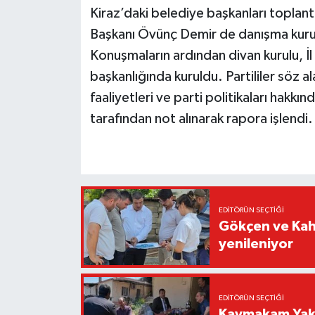
Kiraz’daki belediye başkanları toplantı
Başkanı Övünç Demir de danışma kurulu 
Konuşmaların ardından divan kurulu, İl
başkanlığında kuruldu. Partililer söz ala
faaliyetleri ve parti politikaları hakkı
tarafından not alınarak rapora işlendi.
EDITÖRÜN SEÇTIĞI
Gökçen ve Kah
yenileniyor
EDITÖRÜN SEÇTIĞI
Kaymakam Yaku