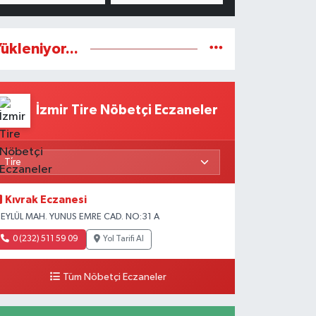
ükleniyor...
İzmir Tire Nöbetçi Eczaneler
Kıvrak Eczanesi
 EYLÜL MAH. YUNUS EMRE CAD. NO:31 A
0 (232) 511 59 09
Yol Tarifi Al
Tüm Nöbetçi Eczaneler