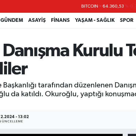
BITCOIN
64.360,53
%-0.
DOLAR
47,7069
%0.
GÜNDEM
ASAYİŞ
FİNANS
YAŞAM - SAĞLIK
SPOR
EURO
55,0265
%0.
STERLİN
64,1897
%0.
çe Danışma Kurulu 
GRAM ALTIN
6574.81
%1.
BİST100
13.887
%
iler
çe Başkanlığı tarafından düzenlenen Danışm
u da katıldı. Okuroğlu, yaptığı konuşmada b
12.2024 - 13:02
GÜNCELLEME