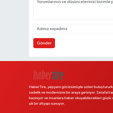
Gönder
HaberTire, yepyeni görünümüyle sizleri buluştururk
sadelik ve modernizmi bir araya getiriyor. Şatafatta
kaçınıyor ve insanlara haber okuyabilecekleri güçlü 
şık bir altyapı sunuyor.