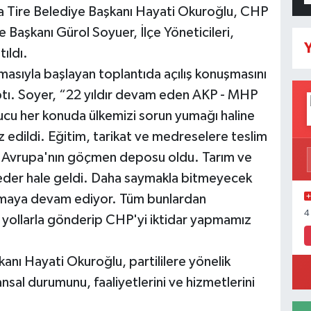
ya Tire Belediye Başkanı Hayati Okuroğlu, CHP
çe Başkanı Gürol Soyuer, İlçe Yöneticileri,
Y
tıldı.
nmasıyla başlayan toplantıda açılış konuşmasını
ptı. Soyer, “22 yıldır devam eden AKP - MHP
nucu her konuda ülkemizi sorun yumağı haline
 edildi. Eğitim, tarikat ve medreselere teslim
z, Avrupa'nın göçmen deposu oldu. Tarım ve
r eder hale geldi. Daha saymakla bitmeyecek
nmaya devam ediyor. Tüm bunlardan
4
 yollarla gönderip CHP'yi iktidar yapmamız
anı Hayati Okuroğlu, partililere yönelik
sal durumunu, faaliyetlerini ve hizmetlerini