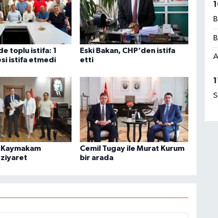
1
B
B
e toplu istifa: 1
Eski Bakan, CHP’den istifa
A
si istifa etmedi
etti
1
S
 Kaymakam
Cemil Tugay ile Murat Kurum
 ziyaret
bir arada