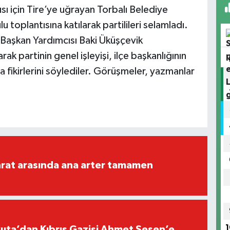
sı için Tire’ye uğrayan Torbalı Belediye
toplantısına katılarak partilileri selamladı.
 Başkan Yardımcısı Baki Üküşçevik
rak partinin genel işleyişi, ilçe başkanlığının
nda fikirlerini söylediler. Görüşmeler, yazmanlar
rat arasında ana arter tamamen
1
ta’dan Kıbrıs Gazisi Ahmet Şeşen’e