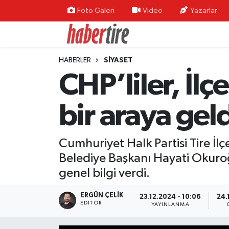
Foto Galeri
Video
Yazarlar
Tire Nöbetçi Eczaneler
HABERLER
SİYASET
Tire Hava Durumu
CHP’liler, İl
Tire Trafik Yoğunluk Haritası
bir araya geld
Süper Lig Puan Durumu ve Fikstür
Cumhuriyet Halk Partisi Tire İl
Tüm Manşetler
Belediye Başkanı Hayati Okuroğl
Son Dakika Haberleri
genel bilgi verdi.
Haber Arşivi
ERGÜN ÇELIK
23.12.2024 - 10:06
24.
EDITÖR
YAYINLANMA