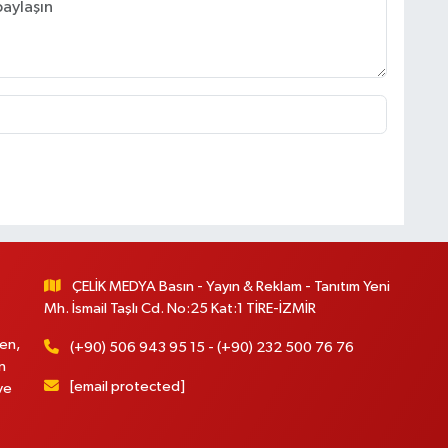
ÇELİK MEDYA Basın - Yayın & Reklam - Tanıtım Yeni
Mh. İsmail Taşlı Cd. No:25 Kat:1 TİRE-İZMİR
en,
(+90) 506 943 95 15 - (+90) 232 500 76 76
n
[email protected]
ve