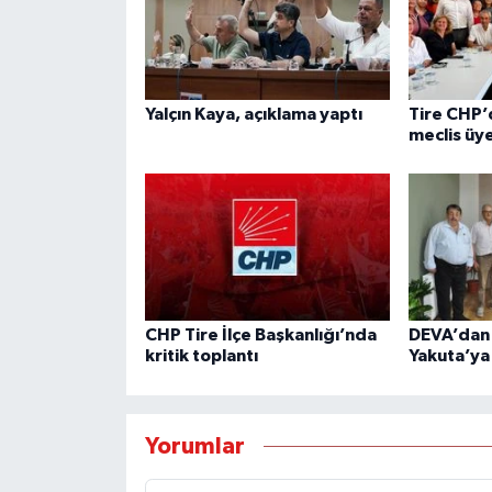
Yalçın Kaya, açıklama yaptı
Tire CHP’d
meclis üye
CHP Tire İlçe Başkanlığı’nda
DEVA’dan
kritik toplantı
Yakuta’ya
Yorumlar