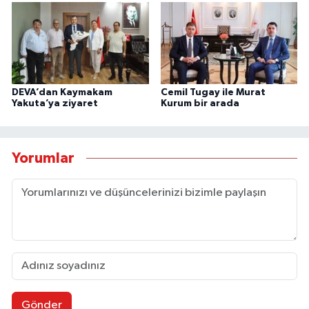
DEVA’dan Kaymakam
Cemil Tugay ile Murat
Yakuta’ya ziyaret
Kurum bir arada
Yorumlar
Gönder