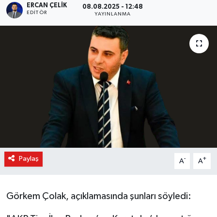
ERCAN ÇELIK
08.08.2025 - 12:48
EDITÖR
YAYINLANMA
Paylaş
-
+
A
A
Görkem Çolak, açıklamasında şunları söyledi: