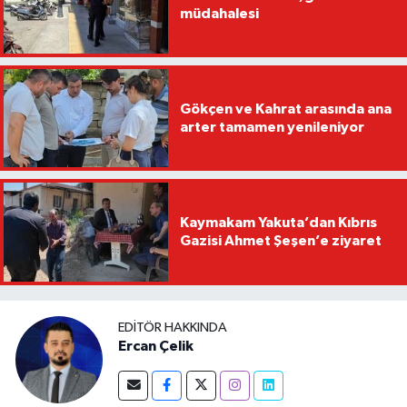
müdahalesi
Gökçen ve Kahrat arasında ana
arter tamamen yenileniyor
Kaymakam Yakuta’dan Kıbrıs
Gazisi Ahmet Şeşen’e ziyaret
EDITÖR HAKKINDA
Ercan Çelik