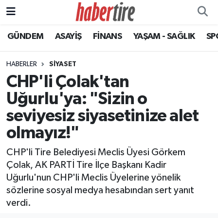
GÜNDEM
ASAYİŞ
FİNANS
YAŞAM - SAĞLIK
SP
Tire Nöbetçi Eczaneler
Tire Hava Durumu
HABERLER
SİYASET
CHP'li Çolak'tan
Tire Trafik Yoğunluk Haritası
Uğurlu'ya: "Sizin o
Süper Lig Puan Durumu ve Fikstür
seviyesiz siyasetinize alet
olmayız!"
Tüm Manşetler
CHP'li Tire Belediyesi Meclis Üyesi Görkem
Son Dakika Haberleri
Çolak, AK PARTİ Tire İlçe Başkanı Kadir
Uğurlu'nun CHP'li Meclis Üyelerine yönelik
Haber Arşivi
sözlerine sosyal medya hesabından sert yanıt
verdi.