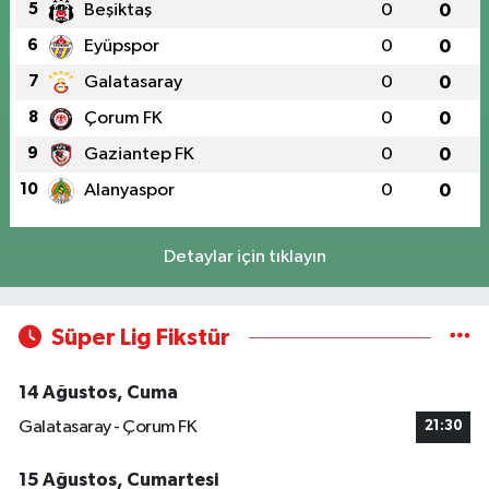
5
Beşiktaş
0
0
6
Eyüpspor
0
0
7
Galatasaray
0
0
8
Çorum FK
0
0
9
Gaziantep FK
0
0
10
Alanyaspor
0
0
Detaylar için tıklayın
Süper Lig Fikstür
14 Ağustos, Cuma
Galatasaray - Çorum FK
21:30
15 Ağustos, Cumartesi