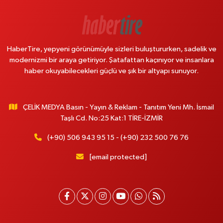
HaberTire, yepyeni görünümüyle sizleri buluştururken, sadelik ve
modernizmi bir araya getiriyor. Şatafattan kaçınıyor ve insanlara
haber okuyabilecekleri güçlü ve şık bir altyapı sunuyor.
ÇELİK MEDYA Basın - Yayın & Reklam - Tanıtım Yeni Mh. İsmail
Taşlı Cd. No:25 Kat:1 TİRE-İZMİR
(+90) 506 943 95 15 - (+90) 232 500 76 76
[email protected]