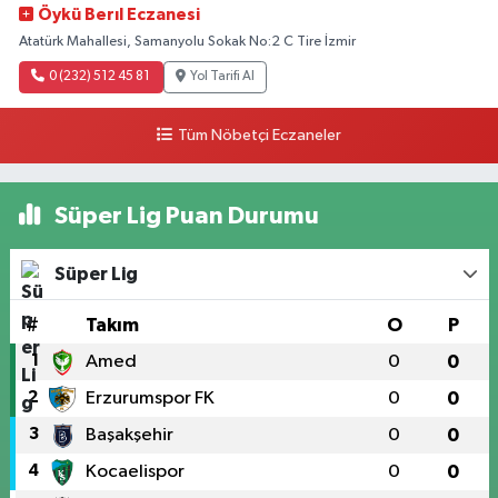
Öykü Berıl Eczanesi
Atatürk Mahallesi, Samanyolu Sokak No:2 C Tire İzmir
0 (232) 512 45 81
Yol Tarifi Al
Tüm Nöbetçi Eczaneler
Süper Lig Puan Durumu
Süper Lig
#
Takım
O
P
1
Amed
0
0
2
Erzurumspor FK
0
0
3
Başakşehir
0
0
4
Kocaelispor
0
0