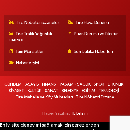
Tire Nöbetçi Eczaneler
Tire Hava Durumu
Tire Trafik Yoğunluk
Puan Durumu ve Fikstür
Haritası
Tüm Manşetler
Son Dakika Haberleri
Haber Arşivi
GÜNDEM
ASAYİŞ
FİNANS
YAŞAM - SAĞLIK
SPOR
ETKİNLİK
SİYASET
KÜLTÜR - SANAT
BELEDİYE
EĞİTİM - TEKNOLOJİ
Tire Mahalle ve Köy Muhtarları
Tire Nöbetçi Eczane
Haber Yazılımı:
TE Bilişim
En iyi site deneyimi sağlamak için çerezlerden