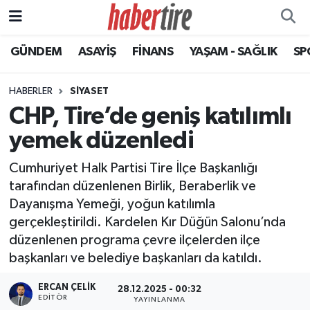
GÜNDEM
ASAYİŞ
FİNANS
YAŞAM - SAĞLIK
SP
Tire Nöbetçi Eczaneler
Tire Hava Durumu
HABERLER
SİYASET
CHP, Tire’de geniş katılımlı
Tire Trafik Yoğunluk Haritası
yemek düzenledi
Süper Lig Puan Durumu ve Fikstür
Cumhuriyet Halk Partisi Tire İlçe Başkanlığı
tarafından düzenlenen Birlik, Beraberlik ve
Tüm Manşetler
Dayanışma Yemeği, yoğun katılımla
gerçekleştirildi. Kardelen Kır Düğün Salonu’nda
Son Dakika Haberleri
düzenlenen programa çevre ilçelerden ilçe
başkanları ve belediye başkanları da katıldı.
Haber Arşivi
ERCAN ÇELIK
28.12.2025 - 00:32
EDITÖR
YAYINLANMA