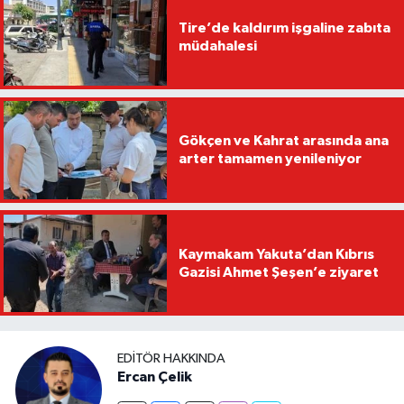
Tire’de kaldırım işgaline zabıta
müdahalesi
Gökçen ve Kahrat arasında ana
arter tamamen yenileniyor
Kaymakam Yakuta’dan Kıbrıs
Gazisi Ahmet Şeşen’e ziyaret
EDITÖR HAKKINDA
Ercan Çelik