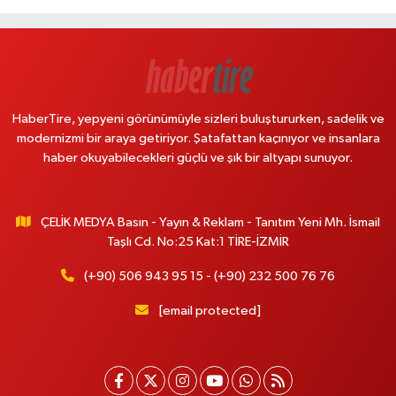
HaberTire, yepyeni görünümüyle sizleri buluştururken, sadelik ve
modernizmi bir araya getiriyor. Şatafattan kaçınıyor ve insanlara
haber okuyabilecekleri güçlü ve şık bir altyapı sunuyor.
ÇELİK MEDYA Basın - Yayın & Reklam - Tanıtım Yeni Mh. İsmail
Taşlı Cd. No:25 Kat:1 TİRE-İZMİR
(+90) 506 943 95 15 - (+90) 232 500 76 76
[email protected]