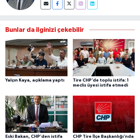
Bunlar da ilginizi çekebilir
Yalçın Kaya, açıklama yaptı
Tire CHP’de toplu istifa: 1
meclis üyesi istifa etmedi
Eski Bakan, CHP’den istifa
CHP Tire İlçe Başkanlığı’nda