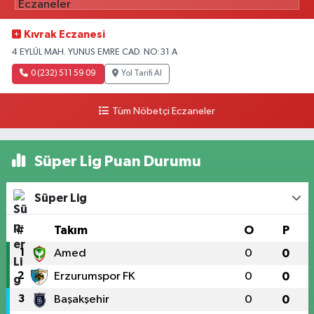
Kıvrak Eczanesi
4 EYLÜL MAH. YUNUS EMRE CAD. NO:31 A
0 (232) 511 59 09
Yol Tarifi Al
Tüm Nöbetçi Eczaneler
Süper Lig Puan Durumu
Süper Lig
#
Takım
O
P
1
Amed
0
0
2
Erzurumspor FK
0
0
3
Başakşehir
0
0