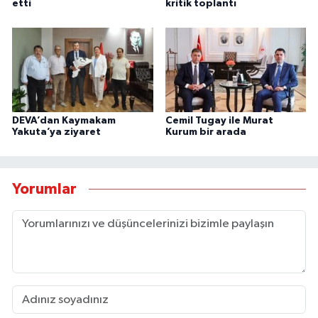
etti
kritik toplantı
DEVA’dan Kaymakam
Cemil Tugay ile Murat
Yakuta’ya ziyaret
Kurum bir arada
Yorumlar