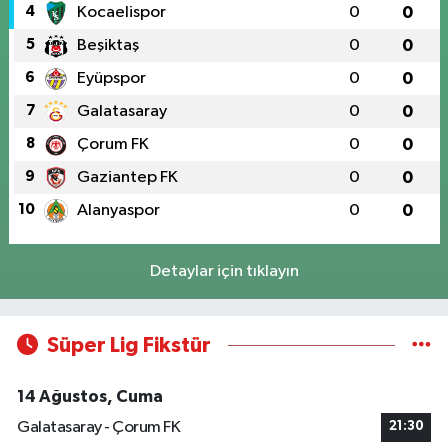
4
Kocaelispor
0
0
5
Beşiktaş
0
0
6
Eyüpspor
0
0
7
Galatasaray
0
0
8
Çorum FK
0
0
9
Gaziantep FK
0
0
10
Alanyaspor
0
0
Detaylar için tıklayın
Süper Lig Fikstür
14 Ağustos, Cuma
Galatasaray - Çorum FK
21:30