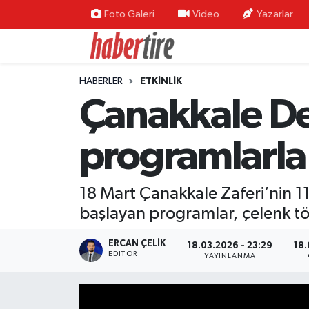
Foto Galeri
Video
Yazarlar
Tire Nöbetçi Eczaneler
HABERLER
ETKİNLİK
Tire Hava Durumu
Çanakkale Des
Tire Trafik Yoğunluk Haritası
programlarla 
Süper Lig Puan Durumu ve Fikstür
18 Mart Çanakkale Zaferi’nin 111
Tüm Manşetler
başlayan programlar, çelenk tö
Son Dakika Haberleri
ERCAN ÇELIK
18.03.2026 - 23:29
18.
EDITÖR
YAYINLANMA
Haber Arşivi