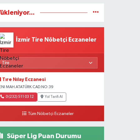
ükleniyor...
İzmir Tire Nöbetçi Eczaneler
Tıre Nılay Eczanesi
ENI MAH.ATATÜRK CAD.NO:39
0 (232) 511 03 12
Yol Tarifi Al
Tüm Nöbetçi Eczaneler
Süper Lig Puan Durumu