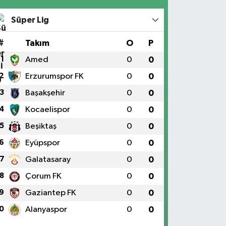
Süper Lig
#
Takım
O
P
1
Amed
0
0
2
Erzurumspor FK
0
0
3
Başakşehir
0
0
4
Kocaelispor
0
0
5
Beşiktaş
0
0
6
Eyüpspor
0
0
7
Galatasaray
0
0
8
Çorum FK
0
0
9
Gaziantep FK
0
0
0
Alanyaspor
0
0