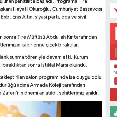
ulunan şehitlikte başladı. Programa Tire
şkanı Hayati Okuroğlu, Cumhuriyet Başsavcısı
Y
. Enis Altın, siyasi parti, oda ve sivil
tan sonra Tire Müftüsü Abdullah Kır tarafından
tlerimizin kabirlerine çiçek bıraktılar.
enk sunma töreniyle devam etti. Kurum
ni bıraktıktan sonra İstiklal Marşı okundu.
Y
çekleştirilen salon programında ise duygu dolu
Müdürlüğü adına Armada Koleji tarafından
aferi’nin önemi anlatıldı, şehitlerimiz anıldı.