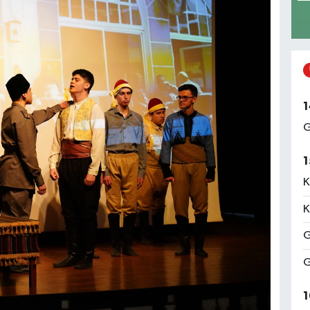
1
G
1
K
K
G
G
1