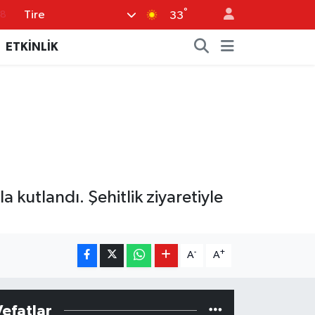
°
Tire
18
33
32
ETKİNLİK
38
03
14
18
 kutlandı. Şehitlik ziyaretiyle
-
+
A
A
Vefatlar