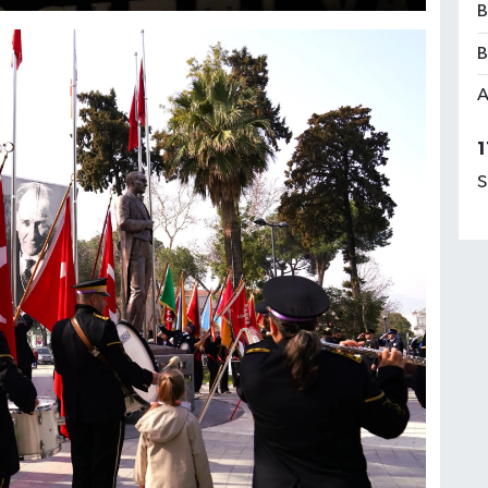
B
B
A
1
S