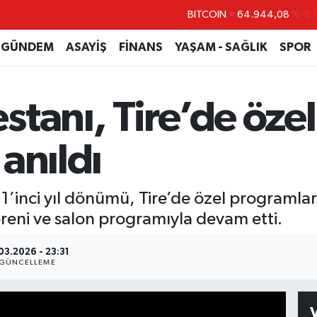
DOLAR
47,7436
%0.
EURO
55,2510
%0.
GÜNDEM
ASAYİŞ
FİNANS
YAŞAM - SAĞLIK
SPOR
STERLİN
64,4811
%0.
GRAM ALTIN
6660.55
%0.
tanı, Tire’de özel
BİST100
13.779
%-
BITCOIN
64.944,08
%-0.
anıldı
’inci yıl dönümü, Tire’de özel programlarla
reni ve salon programıyla devam etti.
03.2026 - 23:31
GÜNCELLEME