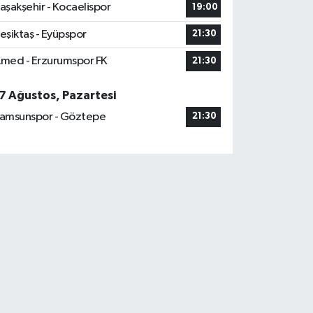
aşakşehir - Kocaelispor
19:00
eşiktaş - Eyüpspor
21:30
med - Erzurumspor FK
21:30
7 Ağustos, Pazartesi
amsunspor - Göztepe
21:30