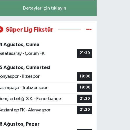
Detaylar için tıklayın
Süper Lig Fikstür
4 Ağustos, Cuma
alatasaray - Çorum FK
21:30
5 Ağustos, Cumartesi
onyaspor - Rizespor
19:00
asımpaşa - Trabzonspor
19:00
ençlerbirliği S.K. - Fenerbahçe
21:30
aziantep FK - Alanyaspor
21:30
6 Ağustos, Pazar