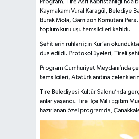
Program, Tire Asri Kabristanlığı’nda b
Kaymakamı Vural Karagül, Belediye Ba
Burak Mola, Garnizon Komutanı Pers. Bnb
toplum kuruluşu temsilcileri katıldı.
Şehitlerin ruhları için Kur’an okunduk
dua edildi. Protokol üyeleri, Tireli şehi
Program Cumhuriyet Meydanı’nda çel
temsilcileri, Atatürk anıtına çelenkleri
Tire Belediyesi Kültür Salonu’nda ger
anlar yaşandı. Tire İlçe Milli Eğitim 
hazırlanan özel programda, Çanakkale Z