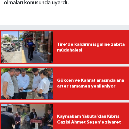
olmaları konusunda uyardı.
Tire’de kaldırım işgaline zabıta
müdahalesi
Gökçen ve Kahrat arasında ana
arter tamamen yenileniyor
Kaymakam Yakuta’dan Kıbrıs
Gazisi Ahmet Şeşen’e ziyaret