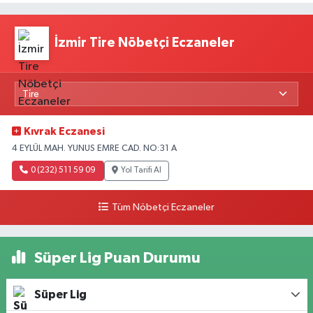
İzmir Tire Nöbetçi Eczaneler
Kıvrak Eczanesi
4 EYLÜL MAH. YUNUS EMRE CAD. NO:31 A
0 (232) 511 59 09
Yol Tarifi Al
Tüm Nöbetçi Eczaneler
Süper Lig Puan Durumu
Süper Lig