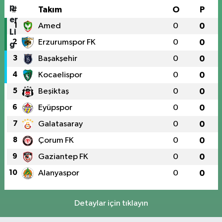
#
Takım
O
P
1
Amed
0
0
2
Erzurumspor FK
0
0
3
Başakşehir
0
0
4
Kocaelispor
0
0
5
Beşiktaş
0
0
6
Eyüpspor
0
0
7
Galatasaray
0
0
8
Çorum FK
0
0
9
Gaziantep FK
0
0
10
Alanyaspor
0
0
Detaylar için tıklayın