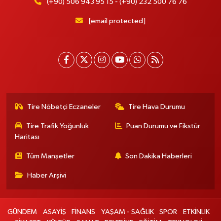
(+90) 506 943 95 15 - (+90) 232 500 76 76
[email protected]
Tire Nöbetçi Eczaneler
Tire Hava Durumu
Tire Trafik Yoğunluk
Puan Durumu ve Fikstür
Haritası
Tüm Manşetler
Son Dakika Haberleri
Haber Arşivi
GÜNDEM
ASAYİŞ
FİNANS
YAŞAM - SAĞLIK
SPOR
ETKİNLİK