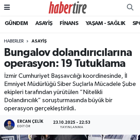
GÜNDEM
ASAYİŞ
FİNANS
YAŞAM - SAĞLIK
SP
Tire Nöbetçi Eczaneler
Tire Hava Durumu
HABERLER
ASAYİŞ
Bungalov dolandırıcılarına
Tire Trafik Yoğunluk Haritası
operasyon: 19 Tutuklama
Süper Lig Puan Durumu ve Fikstür
İzmir Cumhuriyet Başsavcılığı koordinesinde, İl
Emniyet Müdürlüğü Siber Suçlarla Mücadele Şube
Tüm Manşetler
ekipleri tarafından yürütülen “Nitelikli
Dolandırıcılık” soruşturmasında büyük bir
Son Dakika Haberleri
operasyon gerçekleştirildi.
Haber Arşivi
ERCAN ÇELIK
23.10.2025 - 22:53
EDITÖR
YAYINLANMA