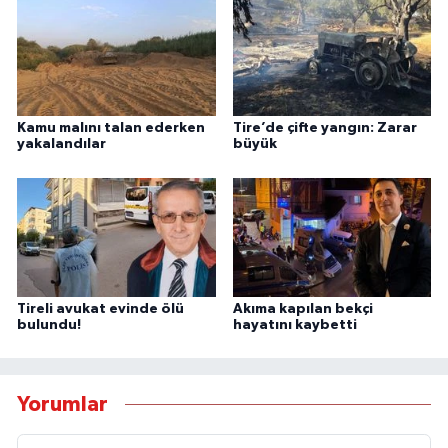
Kamu malını talan ederken
Tire’de çifte yangın: Zarar
yakalandılar
büyük
Tireli avukat evinde ölü
Akıma kapılan bekçi
bulundu!
hayatını kaybetti
Yorumlar