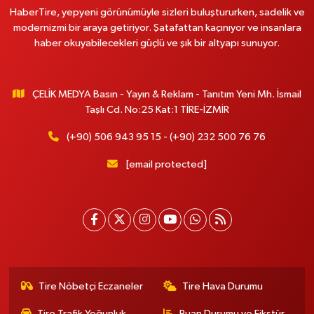
HaberTire, yepyeni görünümüyle sizleri buluştururken, sadelik ve
modernizmi bir araya getiriyor. Şatafattan kaçınıyor ve insanlara
haber okuyabilecekleri güçlü ve şık bir altyapı sunuyor.
ÇELİK MEDYA Basın - Yayın & Reklam - Tanıtım Yeni Mh. İsmail
Taşlı Cd. No:25 Kat:1 TİRE-İZMİR
(+90) 506 943 95 15 - (+90) 232 500 76 76
[email protected]
Tire Nöbetçi Eczaneler
Tire Hava Durumu
Tire Trafik Yoğunluk
Puan Durumu ve Fikstür