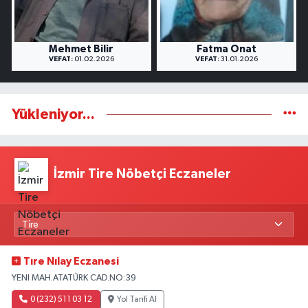
Mehmet Bilir
Fatma Onat
VEFAT:
01.02.2026
VEFAT:
31.01.2026
Yükleniyor...
İzmir Tire Nöbetçi Eczaneler
Tıre Nılay Eczanesi
YENI MAH.ATATÜRK CAD.NO:39
0 (232) 511 03 12
Yol Tarifi Al