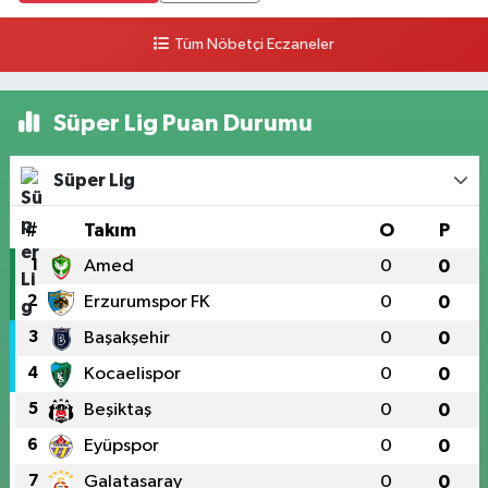
Tüm Nöbetçi Eczaneler
Süper Lig Puan Durumu
Süper Lig
#
Takım
O
P
1
Amed
0
0
2
Erzurumspor FK
0
0
3
Başakşehir
0
0
4
Kocaelispor
0
0
5
Beşiktaş
0
0
6
Eyüpspor
0
0
7
Galatasaray
0
0