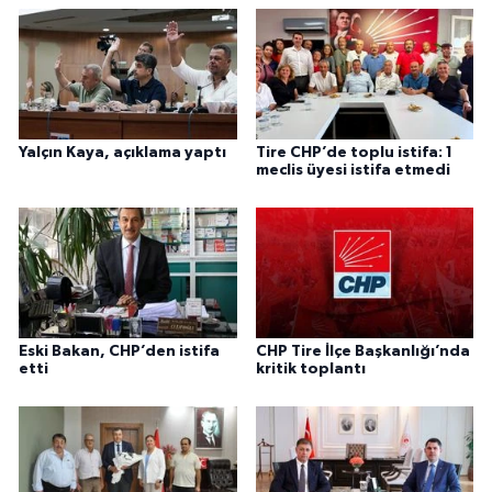
Yalçın Kaya, açıklama yaptı
Tire CHP’de toplu istifa: 1
meclis üyesi istifa etmedi
Eski Bakan, CHP’den istifa
CHP Tire İlçe Başkanlığı’nda
etti
kritik toplantı