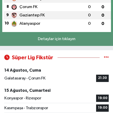
8
Çorum FK
0
0
9
Gaziantep FK
0
0
10
Alanyaspor
0
0
Detaylar için tıklayın
Süper Lig Fikstür
14 Ağustos, Cuma
Galatasaray - Çorum FK
21:30
15 Ağustos, Cumartesi
Konyaspor - Rizespor
19:00
Kasımpaşa - Trabzonspor
19:00