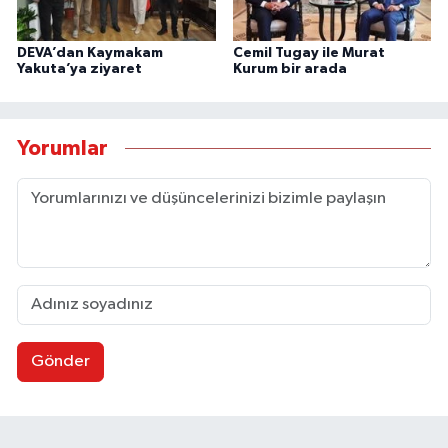
DEVA’dan Kaymakam
Cemil Tugay ile Murat
Yakuta’ya ziyaret
Kurum bir arada
Yorumlar
Gönder