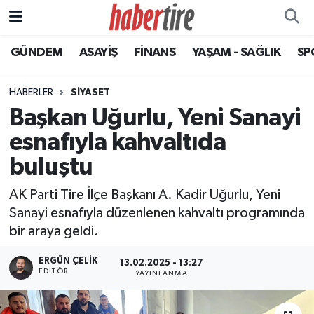
GÜNDEM
ASAYİŞ
FİNANS
YAŞAM - SAĞLIK
SP
Tire Nöbetçi Eczaneler
Tire Hava Durumu
HABERLER
SİYASET
Başkan Uğurlu, Yeni Sanayi
Tire Trafik Yoğunluk Haritası
esnafıyla kahvaltıda
Süper Lig Puan Durumu ve Fikstür
buluştu
AK Parti Tire İlçe Başkanı A. Kadir Uğurlu, Yeni
Tüm Manşetler
Sanayi esnafıyla düzenlenen kahvaltı programında
bir araya geldi.
Son Dakika Haberleri
ERGÜN ÇELIK
13.02.2025 - 13:27
Haber Arşivi
EDITÖR
YAYINLANMA