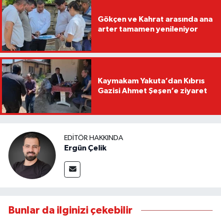
Gökçen ve Kahrat arasında ana
arter tamamen yenileniyor
Kaymakam Yakuta’dan Kıbrıs
Gazisi Ahmet Şeşen’e ziyaret
EDITÖR HAKKINDA
Ergün Çelik
Bunlar da ilginizi çekebilir