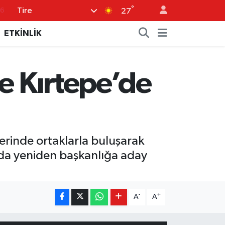
°
Tire
17
27
01
ETKİNLİK
02
44
e Kırtepe’de
4
76
erinde ortaklarla buluşarak
ulda yeniden başkanlığa aday
-
+
A
A