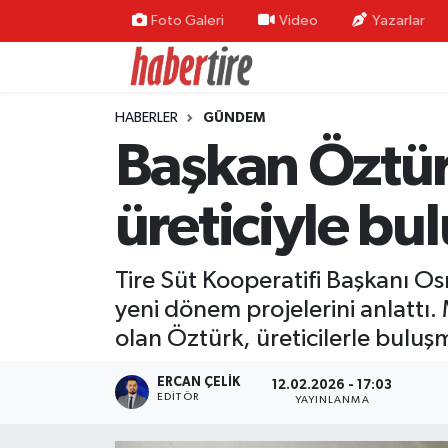
Foto Galeri
Video
Yazarlar
Tire Nöbetçi Eczaneler
HABERLER
GÜNDEM
Tire Hava Durumu
Başkan Öztürk
Tire Trafik Yoğunluk Haritası
üreticiyle bu
Süper Lig Puan Durumu ve Fikstür
Tire Süt Kooperatifi Başkanı Os
Tüm Manşetler
yeni dönem projelerini anlattı.
Son Dakika Haberleri
olan Öztürk, üreticilerle bulu
Haber Arşivi
ERCAN ÇELIK
12.02.2026 - 17:03
EDITÖR
YAYINLANMA