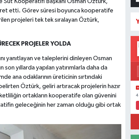
re Süt Kooperatifi Başkanı Osman Öztürk,
yaret etti. Görev süresi boyunca kooperatife
ilen projeleri tek tek sıralayan Öztürk,
Y
ÜRECEK PROJELER YOLDA
rını yanıtlayan ve taleplerini dinleyen Osman
n son yıllarda yapılan yatırımlarla daha da
de ana odaklarının üreticinin sırtındaki
lirten Öztürk, geliri artıracak projelerin hazır
tliliğin ortakların kooperatife olan güvenini
4
atifin geleceğinin her zaman olduğu gibi ortak