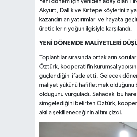
Yeni dönem için yeniden aday olan Ti
Akyurt, Dallık ve Kırtepe köylerini zi
kazandırılan yatırımları ve hayata geçir
üreticilerin yoğun ilgisiyle karşılandı.
YENİ DÖNEMDE MALİYETLERİ DÜŞ
Toplantılar sırasında ortakların sorula
Öztürk, kooperatifin kurumsal yapısını
güçlendiğini ifade etti. Gelecek dönem
maliyet yükünü hafifletmek olduğunu be
olduğunu vurguladı. Sahadaki bu hareke
simgelediğini belirten Öztürk, kooper
akılla şekilleneceğinin altını çizdi.