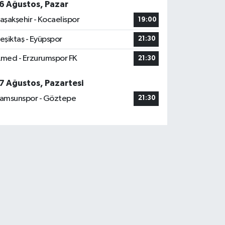
6 Ağustos, Pazar
aşakşehir - Kocaelispor
19:00
eşiktaş - Eyüpspor
21:30
med - Erzurumspor FK
21:30
7 Ağustos, Pazartesi
amsunspor - Göztepe
21:30