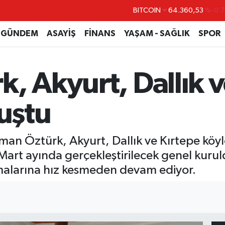
DOLAR
47,7069
%0.
EURO
55,0265
%0.
GÜNDEM
ASAYİŞ
FİNANS
YAŞAM - SAĞLIK
SPOR
STERLİN
64,1897
%0.
GRAM ALTIN
6574.81
%1.
, Akyurt, Dallık v
BİST100
13.887
%6
BITCOIN
64.360,53
%-0.
luştu
man Öztürk, Akyurt, Dallık ve Kırtepe köyl
 Mart ayında gerçekleştirilecek genel kur
şmalarına hız kesmeden devam ediyor.