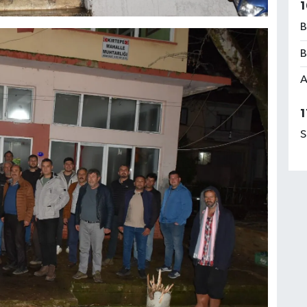
1
B
B
A
1
S