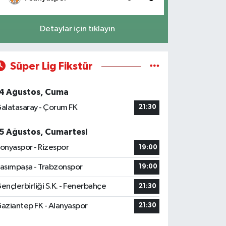
Detaylar için tıklayın
Süper Lig Fikstür
4 Ağustos, Cuma
alatasaray - Çorum FK
21:30
5 Ağustos, Cumartesi
onyaspor - Rizespor
19:00
asımpaşa - Trabzonspor
19:00
ençlerbirliği S.K. - Fenerbahçe
21:30
aziantep FK - Alanyaspor
21:30