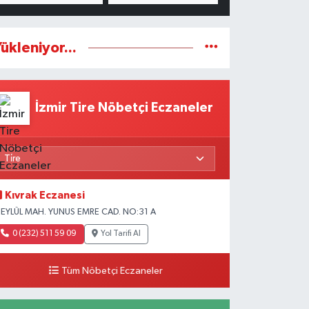
ükleniyor...
İzmir Tire Nöbetçi Eczaneler
Kıvrak Eczanesi
 EYLÜL MAH. YUNUS EMRE CAD. NO:31 A
0 (232) 511 59 09
Yol Tarifi Al
Tüm Nöbetçi Eczaneler