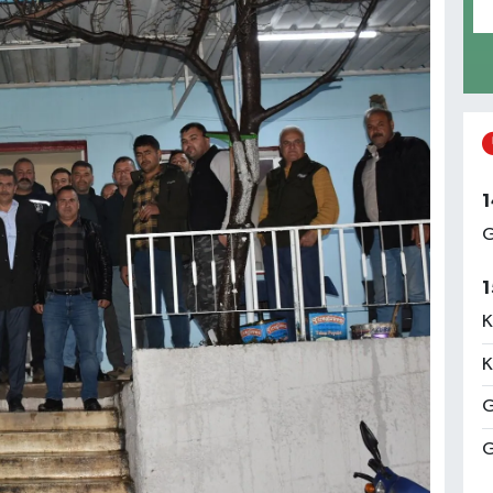
1
G
1
K
K
G
G