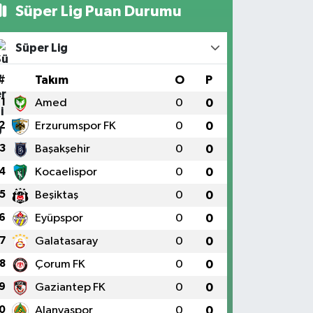
Süper Lig Puan Durumu
Süper Lig
#
Takım
O
P
1
Amed
0
0
2
Erzurumspor FK
0
0
3
Başakşehir
0
0
4
Kocaelispor
0
0
5
Beşiktaş
0
0
6
Eyüpspor
0
0
7
Galatasaray
0
0
8
Çorum FK
0
0
9
Gaziantep FK
0
0
0
Alanyaspor
0
0