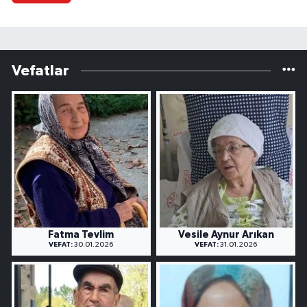
Vefatlar
Fatma Tevlim
Vesile Aynur Arıkan
VEFAT:
30.01.2026
VEFAT:
31.01.2026