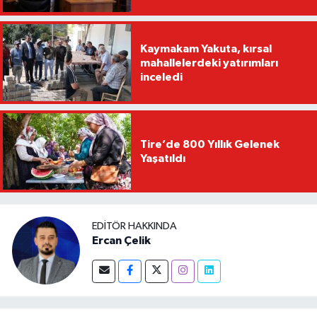
Kaymakam Yakuta, kırsal
mahallelerdeki yatırımları
inceledi
Tire’de 800 Yıllık Gelenek
Yaşatıldı
EDITÖR HAKKINDA
Ercan Çelik