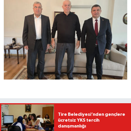
Tire Belediyesi’nden gençlere
ücretsiz YKS tercih
danışmanlığı