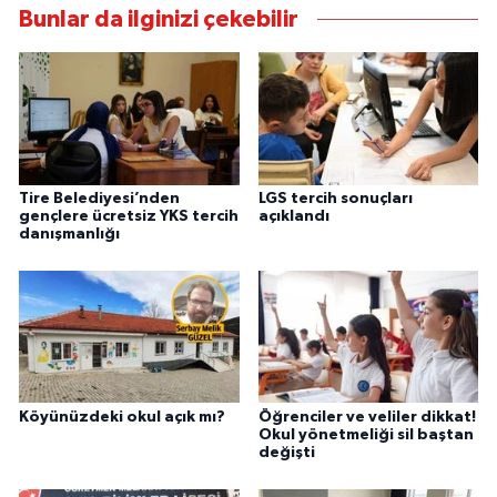
Bunlar da ilginizi çekebilir
Tire Belediyesi’nden
LGS tercih sonuçları
gençlere ücretsiz YKS tercih
açıklandı
danışmanlığı
Köyünüzdeki okul açık mı?
Öğrenciler ve veliler dikkat!
Okul yönetmeliği sil baştan
değişti