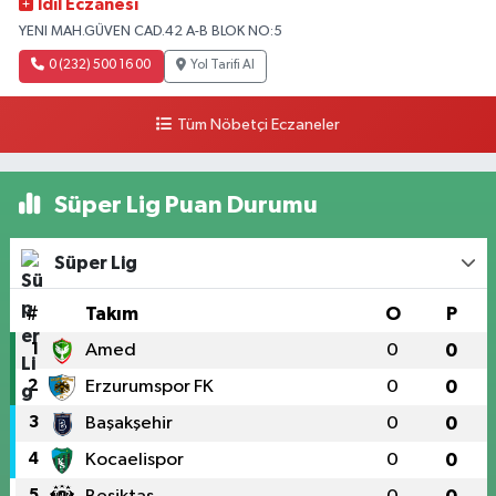
Idıl Eczanesi
YENI MAH.GÜVEN CAD.42 A-B BLOK NO:5
0 (232) 500 16 00
Yol Tarifi Al
Tüm Nöbetçi Eczaneler
Süper Lig Puan Durumu
Süper Lig
#
Takım
O
P
1
Amed
0
0
2
Erzurumspor FK
0
0
3
Başakşehir
0
0
4
Kocaelispor
0
0
5