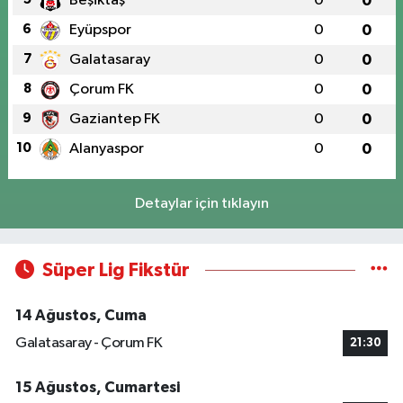
Beşiktaş
0
0
6
Eyüpspor
0
0
7
Galatasaray
0
0
8
Çorum FK
0
0
9
Gaziantep FK
0
0
10
Alanyaspor
0
0
Detaylar için tıklayın
Süper Lig Fikstür
14 Ağustos, Cuma
Galatasaray - Çorum FK
21:30
15 Ağustos, Cumartesi