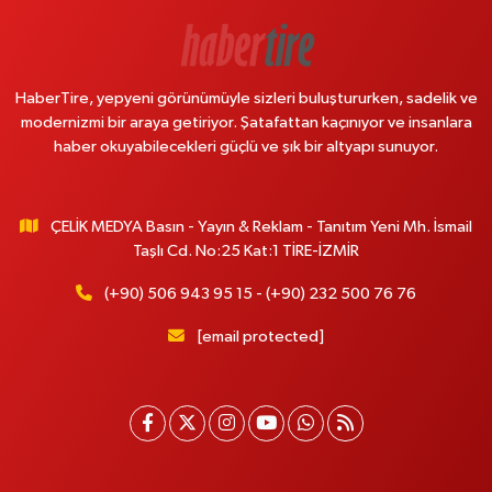
HaberTire, yepyeni görünümüyle sizleri buluştururken, sadelik ve
modernizmi bir araya getiriyor. Şatafattan kaçınıyor ve insanlara
haber okuyabilecekleri güçlü ve şık bir altyapı sunuyor.
ÇELİK MEDYA Basın - Yayın & Reklam - Tanıtım Yeni Mh. İsmail
Taşlı Cd. No:25 Kat:1 TİRE-İZMİR
(+90) 506 943 95 15 - (+90) 232 500 76 76
[email protected]