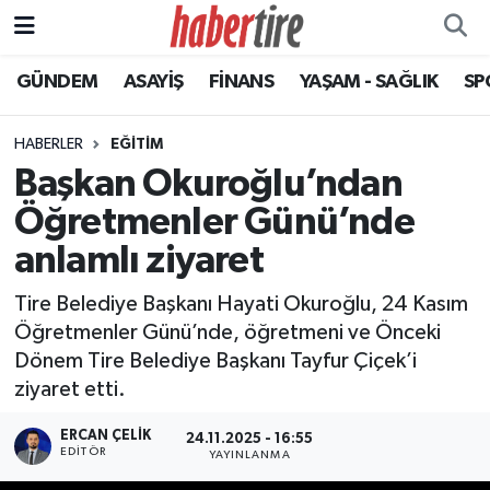
GÜNDEM
ASAYİŞ
FİNANS
YAŞAM - SAĞLIK
SP
Tire Nöbetçi Eczaneler
Tire Hava Durumu
HABERLER
EĞİTİM
Başkan Okuroğlu’ndan
Tire Trafik Yoğunluk Haritası
Öğretmenler Günü’nde
Süper Lig Puan Durumu ve Fikstür
anlamlı ziyaret
Tire Belediye Başkanı Hayati Okuroğlu, 24 Kasım
Tüm Manşetler
Öğretmenler Günü’nde, öğretmeni ve Önceki
Dönem Tire Belediye Başkanı Tayfur Çiçek’i
Son Dakika Haberleri
ziyaret etti.
Haber Arşivi
ERCAN ÇELIK
24.11.2025 - 16:55
EDITÖR
YAYINLANMA