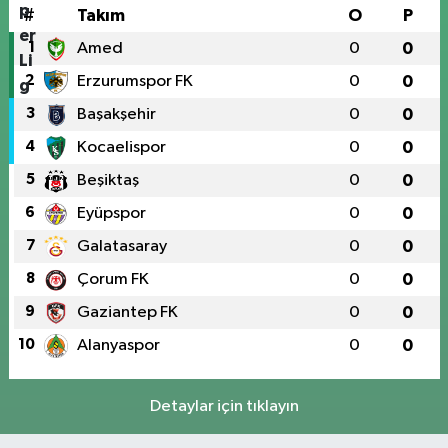
#
Takım
O
P
1
Amed
0
0
2
Erzurumspor FK
0
0
3
Başakşehir
0
0
4
Kocaelispor
0
0
5
Beşiktaş
0
0
6
Eyüpspor
0
0
7
Galatasaray
0
0
8
Çorum FK
0
0
9
Gaziantep FK
0
0
10
Alanyaspor
0
0
Detaylar için tıklayın