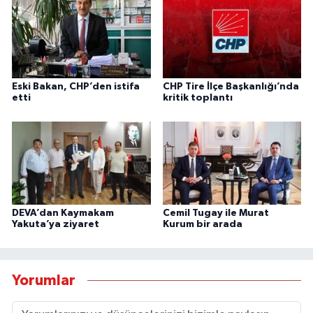
Eski Bakan, CHP’den istifa
CHP Tire İlçe Başkanlığı’nda
etti
kritik toplantı
DEVA’dan Kaymakam
Cemil Tugay ile Murat
Yakuta’ya ziyaret
Kurum bir arada
Yorumlar