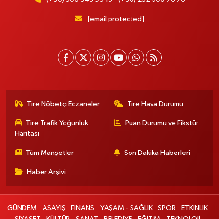
[email protected]
Tire Nöbetçi Eczaneler
Tire Hava Durumu
Tire Trafik Yoğunluk
Puan Durumu ve Fikstür
Haritası
Tüm Manşetler
Son Dakika Haberleri
Haber Arşivi
GÜNDEM
ASAYİŞ
FİNANS
YAŞAM - SAĞLIK
SPOR
ETKİNLİK
SİYASET
KÜLTÜR - SANAT
BELEDİYE
EĞİTİM - TEKNOLOJİ