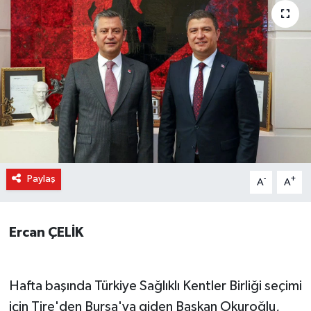
Paylaş
-
+
A
A
Ercan ÇELİK
Hafta başında Türkiye Sağlıklı Kentler Birliği seçimi
için Tire'den Bursa'ya giden Başkan Okuroğlu,