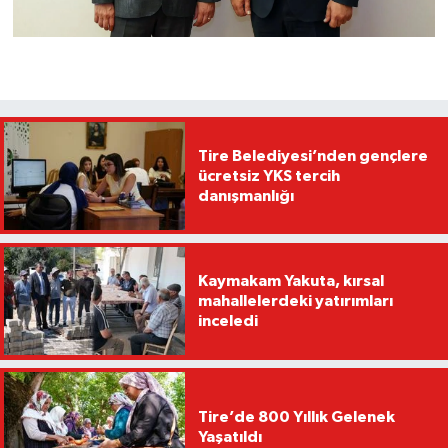
Tire Belediyesi’nden gençlere
ücretsiz YKS tercih
danışmanlığı
Kaymakam Yakuta, kırsal
mahallelerdeki yatırımları
inceledi
Tire’de 800 Yıllık Gelenek
Yaşatıldı