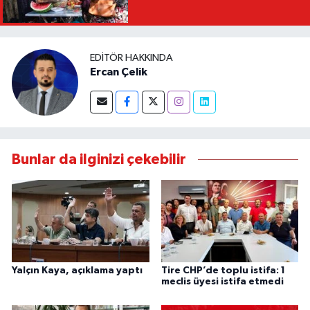
EDITÖR HAKKINDA
Ercan Çelik
Bunlar da ilginizi çekebilir
Yalçın Kaya, açıklama yaptı
Tire CHP’de toplu istifa: 1
meclis üyesi istifa etmedi