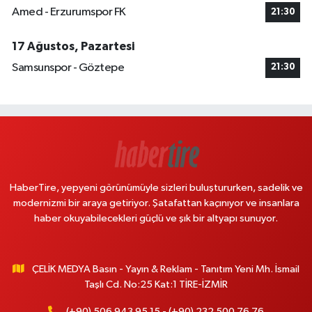
Amed - Erzurumspor FK
21:30
17 Ağustos, Pazartesi
Samsunspor - Göztepe
21:30
HaberTire, yepyeni görünümüyle sizleri buluştururken, sadelik ve
modernizmi bir araya getiriyor. Şatafattan kaçınıyor ve insanlara
haber okuyabilecekleri güçlü ve şık bir altyapı sunuyor.
ÇELİK MEDYA Basın - Yayın & Reklam - Tanıtım Yeni Mh. İsmail
Taşlı Cd. No:25 Kat:1 TİRE-İZMİR
(+90) 506 943 95 15 - (+90) 232 500 76 76