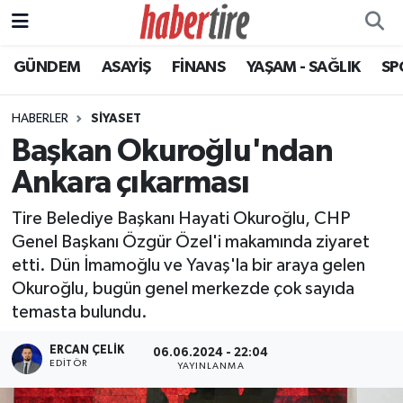
GÜNDEM
ASAYİŞ
FİNANS
YAŞAM - SAĞLIK
SP
Tire Nöbetçi Eczaneler
Tire Hava Durumu
HABERLER
SİYASET
Başkan Okuroğlu'ndan
Tire Trafik Yoğunluk Haritası
Ankara çıkarması
Süper Lig Puan Durumu ve Fikstür
Tire Belediye Başkanı Hayati Okuroğlu, CHP
Genel Başkanı Özgür Özel'i makamında ziyaret
Tüm Manşetler
etti. Dün İmamoğlu ve Yavaş'la bir araya gelen
Okuroğlu, bugün genel merkezde çok sayıda
Son Dakika Haberleri
temasta bulundu.
Haber Arşivi
ERCAN ÇELIK
06.06.2024 - 22:04
EDITÖR
YAYINLANMA