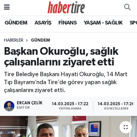
GÜNDEM
ASAYİŞ
FİNANS
YAŞAM - SAĞLIK
SP
Tire Nöbetçi Eczaneler
Tire Hava Durumu
HABERLER
GÜNDEM
Başkan Okuroğlu, sağlık
Tire Trafik Yoğunluk Haritası
çalışanlarını ziyaret etti
Süper Lig Puan Durumu ve Fikstür
Tire Belediye Başkanı Hayati Okuroğlu, 14 Mart
Tıp Bayramı’nda Tire’de görev yapan sağlık
Tüm Manşetler
çalışanlarını ziyaret etti.
Son Dakika Haberleri
ERCAN ÇELIK
14.03.2025 - 17:22
14.03.2025 - 17:26
EDITÖR
YAYINLANMA
GÜNCELLEME
Haber Arşivi