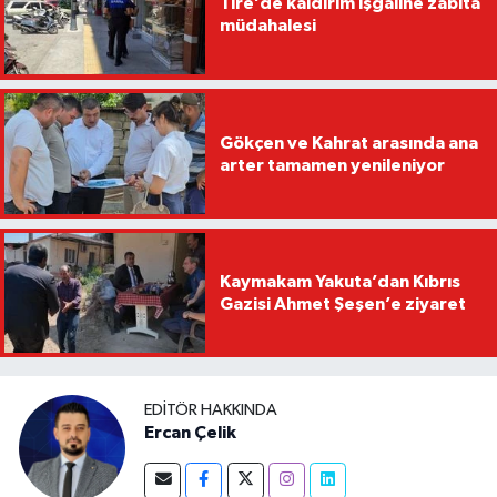
Tire’de kaldırım işgaline zabıta
müdahalesi
Gökçen ve Kahrat arasında ana
arter tamamen yenileniyor
Kaymakam Yakuta’dan Kıbrıs
Gazisi Ahmet Şeşen’e ziyaret
EDITÖR HAKKINDA
Ercan Çelik