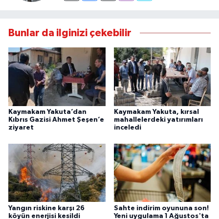
Bunlar da ilginizi çekebilir
Kaymakam Yakuta’dan
Kaymakam Yakuta, kırsal
Kıbrıs Gazisi Ahmet Şeşen’e
mahallelerdeki yatırımları
ziyaret
inceledi
Yangın riskine karşı 26
Sahte indirim oyununa son!
köyün enerjisi kesildi
Yeni uygulama 1 Ağustos'ta