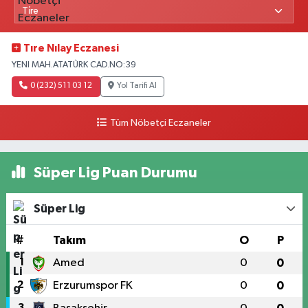
Tıre Nılay Eczanesi
YENI MAH.ATATÜRK CAD.NO:39
0 (232) 511 03 12
Yol Tarifi Al
Tüm Nöbetçi Eczaneler
Süper Lig Puan Durumu
Süper Lig
#
Takım
O
P
1
Amed
0
0
2
Erzurumspor FK
0
0
3