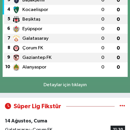
Başakşehir
0
0
4
Kocaelispor
0
0
5
Beşiktaş
0
0
6
Eyüpspor
0
0
7
Galatasaray
0
0
8
Çorum FK
0
0
9
Gaziantep FK
0
0
10
Alanyaspor
0
0
Detaylar için tıklayın
Süper Lig Fikstür
14 Ağustos, Cuma
Galatasaray - Çorum FK
21:30