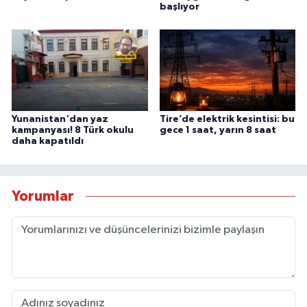
başlıyor
Yunanistan'dan yaz
Tire’de elektrik kesintisi: bu
kampanyası! 8 Türk okulu
gece 1 saat, yarın 8 saat
daha kapatıldı
Yorumlar