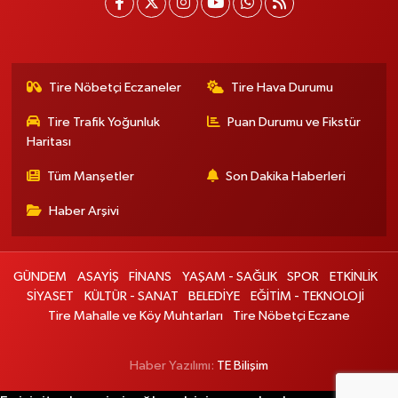
Tire Nöbetçi Eczaneler
Tire Hava Durumu
Tire Trafik Yoğunluk
Puan Durumu ve Fikstür
Haritası
Tüm Manşetler
Son Dakika Haberleri
Haber Arşivi
GÜNDEM
ASAYİŞ
FİNANS
YAŞAM - SAĞLIK
SPOR
ETKİNLİK
SİYASET
KÜLTÜR - SANAT
BELEDİYE
EĞİTİM - TEKNOLOJİ
Tire Mahalle ve Köy Muhtarları
Tire Nöbetçi Eczane
Haber Yazılımı:
TE Bilişim