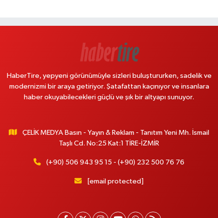
HaberTire, yepyeni görünümüyle sizleri buluştururken, sadelik ve
modernizmi bir araya getiriyor. Şatafattan kaçınıyor ve insanlara
haber okuyabilecekleri güçlü ve şık bir altyapı sunuyor.
ÇELİK MEDYA Basın - Yayın & Reklam - Tanıtım Yeni Mh. İsmail
Taşlı Cd. No:25 Kat:1 TİRE-İZMİR
(+90) 506 943 95 15 - (+90) 232 500 76 76
[email protected]