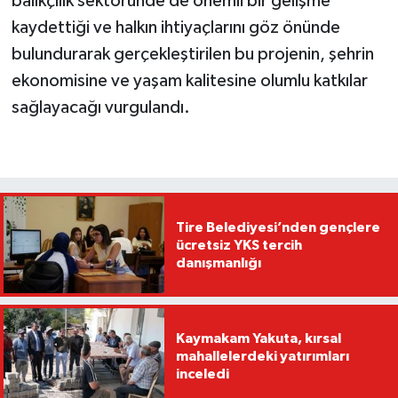
balıkçılık sektöründe de önemli bir gelişme
kaydettiği ve halkın ihtiyaçlarını göz önünde
bulundurarak gerçekleştirilen bu projenin, şehrin
ekonomisine ve yaşam kalitesine olumlu katkılar
sağlayacağı vurgulandı.
Tire Belediyesi’nden gençlere
ücretsiz YKS tercih
danışmanlığı
Kaymakam Yakuta, kırsal
mahallelerdeki yatırımları
inceledi