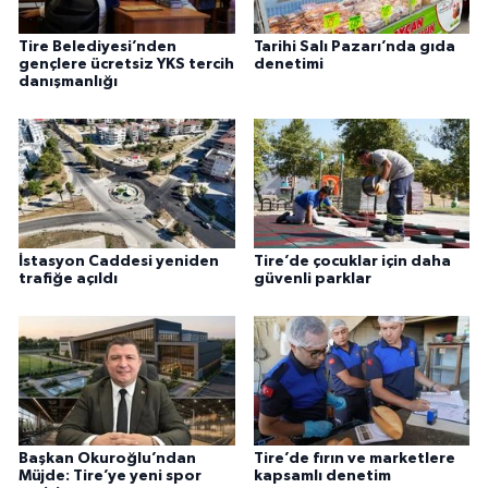
Tire Belediyesi’nden
Tarihi Salı Pazarı’nda gıda
gençlere ücretsiz YKS tercih
denetimi
danışmanlığı
İstasyon Caddesi yeniden
Tire’de çocuklar için daha
trafiğe açıldı
güvenli parklar
Başkan Okuroğlu’ndan
Tire’de fırın ve marketlere
Müjde: Tire’ye yeni spor
kapsamlı denetim