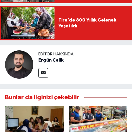
Tire’de 800 Yıllık Gelenek
Yaşatıldı
EDITÖR HAKKINDA
Ergün Çelik
Bunlar da ilginizi çekebilir