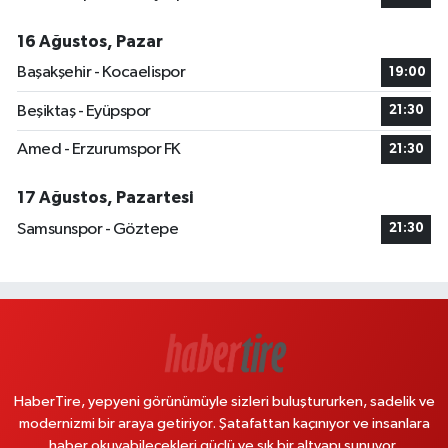
16 Ağustos, Pazar
Başakşehir - Kocaelispor
19:00
Beşiktaş - Eyüpspor
21:30
Amed - Erzurumspor FK
21:30
17 Ağustos, Pazartesi
Samsunspor - Göztepe
21:30
HaberTire, yepyeni görünümüyle sizleri buluştururken, sadelik ve
modernizmi bir araya getiriyor. Şatafattan kaçınıyor ve insanlara
haber okuyabilecekleri güçlü ve şık bir altyapı sunuyor.