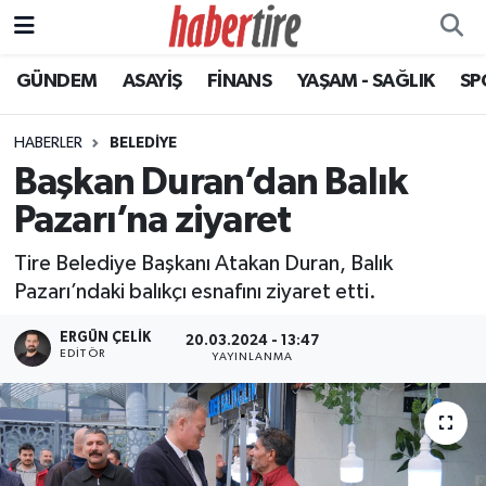
GÜNDEM
ASAYİŞ
FİNANS
YAŞAM - SAĞLIK
SP
Tire Nöbetçi Eczaneler
Tire Hava Durumu
HABERLER
BELEDİYE
Başkan Duran’dan Balık
Tire Trafik Yoğunluk Haritası
Pazarı’na ziyaret
Süper Lig Puan Durumu ve Fikstür
Tire Belediye Başkanı Atakan Duran, Balık
Pazarı’ndaki balıkçı esnafını ziyaret etti.
Tüm Manşetler
ERGÜN ÇELIK
20.03.2024 - 13:47
EDITÖR
Son Dakika Haberleri
YAYINLANMA
Haber Arşivi