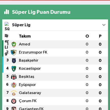
Süper Lig Puan Durumu
Süper Lig
#
Takım
O
P
1
Amed
0
0
2
Erzurumspor FK
0
0
3
Başakşehir
0
0
4
Kocaelispor
0
0
5
Beşiktaş
0
0
6
Eyüpspor
0
0
7
Galatasaray
0
0
8
Çorum FK
0
0
9
Gaziantep FK
0
0