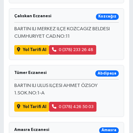
Çalıskan Eczanesi
Kozcağız
BARTIN ILI MERKEZ ILÇE KOZCAGIZ BELDESI
CUMHURIYET CAD.NO:11
Yol Tarifi Al
0 (378) 233 26 48
Tümer Eczanesi
Abdipaşa
BARTIN ILI ULUS ILÇESI AHMET ÖZSOY
1.SOK.NO:1-A
Yol Tarifi Al
0 (378) 426 50 03
Amasra Eczanesi
Amasra