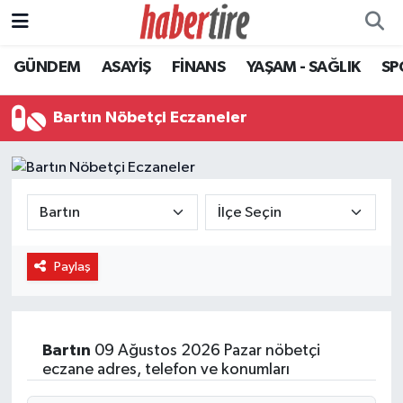
GÜNDEM
ASAYİŞ
FİNANS
YAŞAM - SAĞLIK
SP
Tire Nöbetçi Eczaneler
Tire Hava Durumu
Bartın Nöbetçi Eczaneler
Tire Trafik Yoğunluk Haritası
Süper Lig Puan Durumu ve Fikstür
Tüm Manşetler
Paylaş
Son Dakika Haberleri
Haber Arşivi
Bartın
09 Ağustos 2026 Pazar nöbetçi
eczane adres, telefon ve konumları