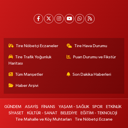
Tire Nöbetçi Eczaneler
Tire Hava Durumu
Tire Trafik Yoğunluk
Puan Durumu ve Fikstür
Haritası
Tüm Manşetler
Son Dakika Haberleri
Haber Arşivi
GÜNDEM
ASAYİŞ
FİNANS
YAŞAM - SAĞLIK
SPOR
ETKİNLİK
SİYASET
KÜLTÜR - SANAT
BELEDİYE
EĞİTİM - TEKNOLOJİ
Tire Mahalle ve Köy Muhtarları
Tire Nöbetçi Eczane