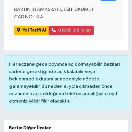
BARTIN ILI AMASRA ILÇESI HÜKÜMET
CAD.NO:14 A
Yol Tarifi Al
0 (378) 315 10 80
Her eczane gece boyunca açık olmayabilir, bazıları
sadece gerektiğinde açık kalabilir veya
beklenmedik durumlar nedeniyle nöbete
gelemeyebilir. Bu nedenle, yola çıkmadan önce
eczanenin açık olduğunu telefon aracılığıyla teyit
etmeniz iyi bir fikir olacaktır.
Bartın Diğer İlçeler