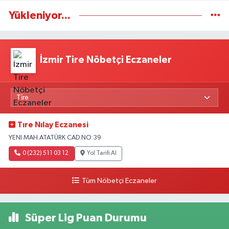
Yükleniyor...
İzmir Tire Nöbetçi Eczaneler
Tıre Nılay Eczanesi
YENI MAH.ATATÜRK CAD.NO:39
0 (232) 511 03 12
Yol Tarifi Al
Tüm Nöbetçi Eczaneler
Süper Lig Puan Durumu