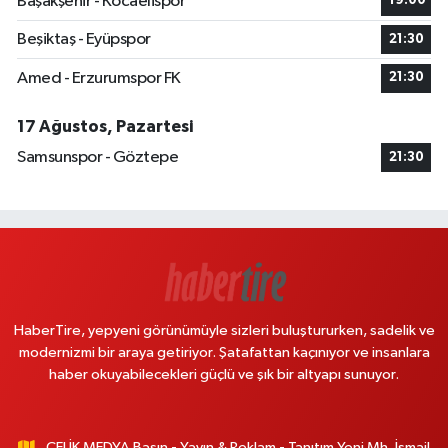
Başakşehir - Kocaelispor
19:00
Beşiktaş - Eyüpspor
21:30
Amed - Erzurumspor FK
21:30
17 Ağustos, Pazartesi
Samsunspor - Göztepe
21:30
HaberTire, yepyeni görünümüyle sizleri buluştururken, sadelik ve
modernizmi bir araya getiriyor. Şatafattan kaçınıyor ve insanlara
haber okuyabilecekleri güçlü ve şık bir altyapı sunuyor.
ÇELİK MEDYA Basın - Yayın & Reklam - Tanıtım Yeni Mh. İsmail