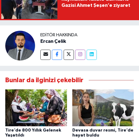
Gazisi Ahmet Şeşen’e ziyaret
EDITÖR HAKKINDA
Ercan Çelik
Bunlar da ilginizi çekebilir
Tire’de 800 Yıllık Gelenek
Devasa duvar resmi, Tire’de
Yaşatıldı
hayat buldu