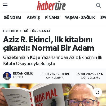
GÜNDEM
ASAYİŞ
FİNANS
YAŞAM - SAĞLIK
SP
Tire Nöbetçi Eczaneler
Tire Hava Durumu
HABERLER
KÜLTÜR - SANAT
Aziz R. Ekinci, ilk kitabını
Tire Trafik Yoğunluk Haritası
çıkardı: Normal Bir Adam
Süper Lig Puan Durumu ve Fikstür
Gazetemizin Köşe Yazarlarından Aziz Ekinci’nin İlk
Kitabı Okuyucuyla Buluştu
Tüm Manşetler
ERCAN ÇELIK
13.08.2025 - 19:09
15.08.2025 - 17:14
EDITÖR
Son Dakika Haberleri
YAYINLANMA
GÜNCELLEME
Haber Arşivi