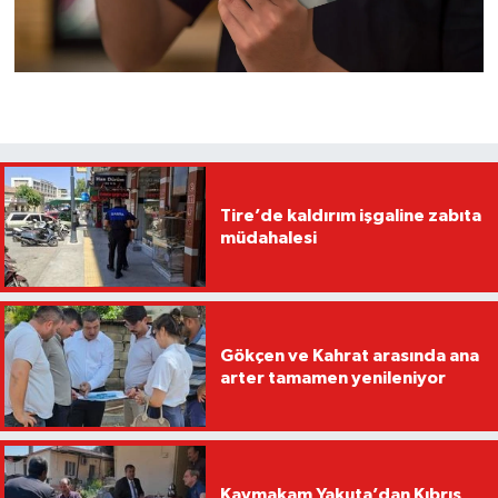
Tire’de kaldırım işgaline zabıta
müdahalesi
Gökçen ve Kahrat arasında ana
arter tamamen yenileniyor
Kaymakam Yakuta’dan Kıbrıs