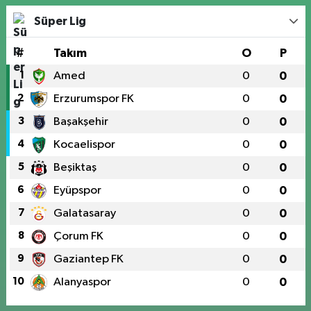
Süper Lig
#
Takım
O
P
1
Amed
0
0
2
Erzurumspor FK
0
0
3
Başakşehir
0
0
4
Kocaelispor
0
0
5
Beşiktaş
0
0
6
Eyüpspor
0
0
7
Galatasaray
0
0
8
Çorum FK
0
0
9
Gaziantep FK
0
0
10
Alanyaspor
0
0