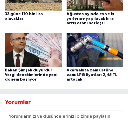
33 güne 110 bin lira
Ağustos ayında ev ve iş
alacaklar
yerlerine yapılacak kira
artış oranı netleşti
Bakan Şimşek duyurdu!
Akaryakıta zam üstüne
Vergi denetimlerinde yeni
zam: LPG fiyatları 2,45 TL
dönem başlıyor
artacak
Yorumlar