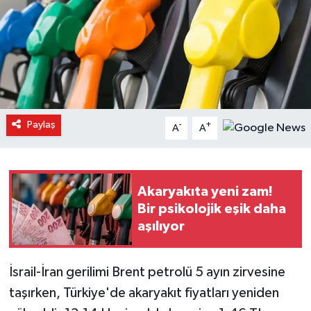
Paylaş
-
+
A
A
Akaryakıta yeni zam!
Bir psikolojik eşik daha
aşılıyor
İsrail-İran gerilimi Brent petrolü 5 ayın zirvesine
taşırken, Türkiye'de akaryakıt fiyatları yeniden