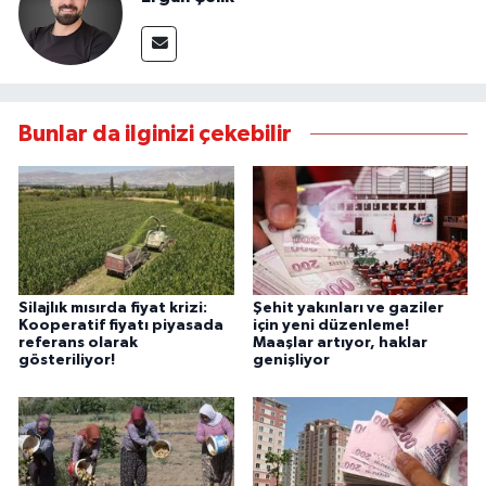
Bunlar da ilginizi çekebilir
Silajlık mısırda fiyat krizi:
Şehit yakınları ve gaziler
Kooperatif fiyatı piyasada
için yeni düzenleme!
referans olarak
Maaşlar artıyor, haklar
gösteriliyor!
genişliyor