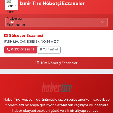
İzmir Tire Nöbetçi Eczaneler
Gülsever Eczanesi
FATİH MH. CAN EGELİ SK. NO:14 A Z-7
0 (232) 512 98 11
Yol Tarifi Al
Tüm Nöbetçi Eczaneler
HaberTire, yepyeni görünümüyle sizleri buluştururken, sadelik ve
modernizmi bir araya getiriyor. Şatafattan kaçınıyor ve insanlara
haber okuyabilecekleri güçlü ve şık bir altyapı sunuyor.