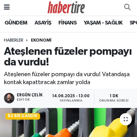
GÜNDEM
ASAYİŞ
FİNANS
YAŞAM - SAĞLIK
SP
Tire Nöbetçi Eczaneler
Tire Hava Durumu
HABERLER
EKONOMİ
Ateşlenen füzeler pompayı
Tire Trafik Yoğunluk Haritası
da vurdu!
Süper Lig Puan Durumu ve Fikstür
Ateşlenen füzeler pompayı da vurdu! Vatandaşa
kontak kapattıracak zamlar yolda
Tüm Manşetler
ERGÜN ÇELIK
14.06.2025 - 13:00
1 DK
EDITÖR
Son Dakika Haberleri
YAYINLANMA
OKUNMA SÜRESI
Haber Arşivi
BU BIR İLANDIR