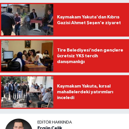
Kaymakam Yakuta’dan Kıbrıs
Gazisi Ahmet Şeşen’e ziyaret
Tire Belediyesi’nden gençlere
ücretsiz YKS tercih
danışmanlığı
Kaymakam Yakuta, kırsal
mahallelerdeki yatırımları
inceledi
EDITÖR HAKKINDA
Ergün Çelik