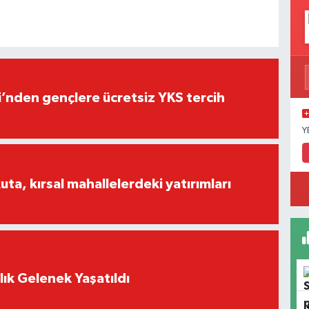
i’nden gençlere ücretsiz YKS tercih
Y
a, kırsal mahallelerdeki yatırımları
lık Gelenek Yaşatıldı