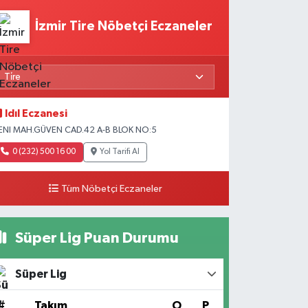
İzmir Tire Nöbetçi Eczaneler
Idıl Eczanesi
ENI MAH.GÜVEN CAD.42 A-B BLOK NO:5
0 (232) 500 16 00
Yol Tarifi Al
Tüm Nöbetçi Eczaneler
Süper Lig Puan Durumu
Süper Lig
#
Takım
O
P