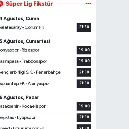
Süper Lig Fikstür
4 Ağustos, Cuma
alatasaray - Çorum FK
21:30
5 Ağustos, Cumartesi
onyaspor - Rizespor
19:00
asımpaşa - Trabzonspor
19:00
ençlerbirliği S.K. - Fenerbahçe
21:30
aziantep FK - Alanyaspor
21:30
6 Ağustos, Pazar
aşakşehir - Kocaelispor
19:00
eşiktaş - Eyüpspor
21:30
med - Erzurumspor FK
21:30