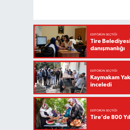
EDITÖRÜN SEÇTIĞI
Tire Belediyes
danışmanlığı
EDITÖRÜN SEÇTIĞI
Kaymakam Yakut
inceledi
EDITÖRÜN SEÇTIĞI
Tire’de 800 Yıl