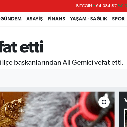
BITCOIN
64.084,87
%0.
DOLAR
47,5760
%0
GÜNDEM
ASAYİŞ
FİNANS
YAŞAM - SAĞLIK
SPOR
EURO
55,0126
%0.
STERLİN
64,1794
%0.
at etti
GRAM ALTIN
6422.94
%3.
BİST100
13.647
%-3
 ilçe başkanlarından Ali Gemici vefat etti.