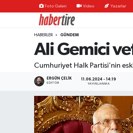
Foto Galeri
Video
Yazarlar
Tire Nöbetçi Eczaneler
HABERLER
GÜNDEM
Tire Hava Durumu
Ali Gemici vef
Tire Trafik Yoğunluk Haritası
Cumhuriyet Halk Partisi’nin eski
Süper Lig Puan Durumu ve Fikstür
ERGÜN ÇELIK
11.06.2024 - 14:19
Tüm Manşetler
EDITÖR
YAYINLANMA
Son Dakika Haberleri
Haber Arşivi