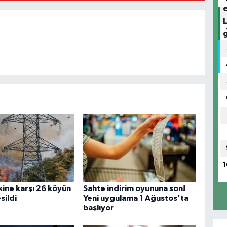
1
kine karşı 26 köyün
Sahte indirim oyununa son!
sildi
Yeni uygulama 1 Ağustos'ta
başlıyor