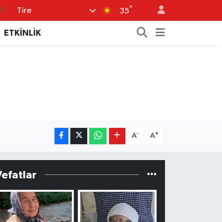
°
Tire
35
35
.1
ETKİNLİK
29
29
06
0
-
+
A
A
Vefatlar