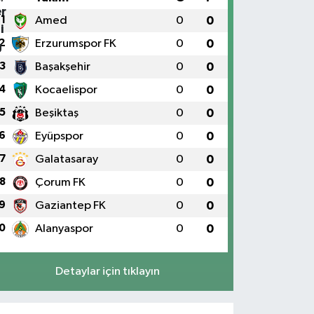
1
Amed
0
0
2
Erzurumspor FK
0
0
3
Başakşehir
0
0
4
Kocaelispor
0
0
5
Beşiktaş
0
0
6
Eyüpspor
0
0
7
Galatasaray
0
0
8
Çorum FK
0
0
9
Gaziantep FK
0
0
0
Alanyaspor
0
0
Detaylar için tıklayın