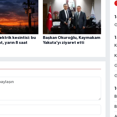
1
G
1
ektrik kesintisi: bu
Başkan Okuroğlu, Kaymakam
t, yarın 8 saat
Yakuta’yı ziyaret etti
K
K
G
G
1
B
B
A