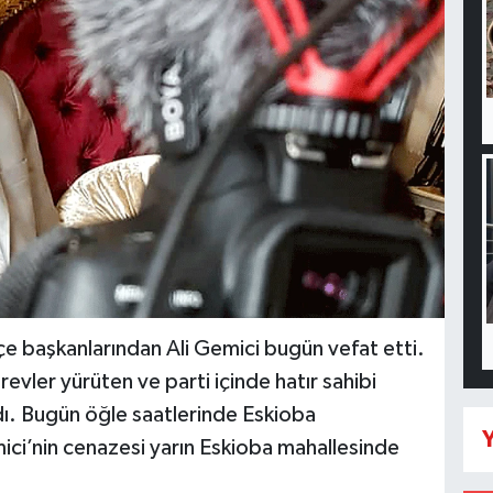
lçe başkanlarından Ali Gemici bugün vefat etti.
vler yürüten ve parti içinde hatır sahibi
dı. Bugün öğle saatlerinde Eskioba
Y
ci’nin cenazesi yarın Eskioba mahallesinde