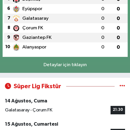
6
Eyüpspor
0
0
7
Galatasaray
0
0
8
Çorum FK
0
0
9
Gaziantep FK
0
0
10
Alanyaspor
0
0
Detaylar için tıklayın
Süper Lig Fikstür
14 Ağustos, Cuma
Galatasaray - Çorum FK
21:30
15 Ağustos, Cumartesi