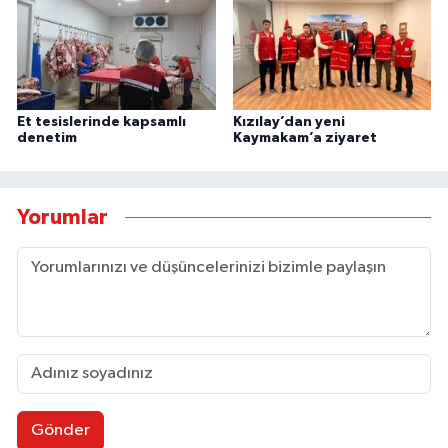
Et tesislerinde kapsamlı
Kızılay’dan yeni
denetim
Kaymakam’a ziyaret
Yorumlar
Gönder