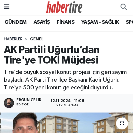
GÜNDEM
ASAYİŞ
FİNANS
YAŞAM - SAĞLIK
SP
Tire Nöbetçi Eczaneler
Tire Hava Durumu
HABERLER
GENEL
AK Partili Uğurlu’dan
Tire Trafik Yoğunluk Haritası
Tire'ye TOKİ Müjdesi
Süper Lig Puan Durumu ve Fikstür
Tire’de büyük sosyal konut projesi için geri sayım
başladı. AK Parti Tire İlçe Başkanı Kadir Uğurlu
Tüm Manşetler
Tire’ye 500 yeni konut geleceğini duyurdu.
Son Dakika Haberleri
ERGÜN ÇELIK
12.11.2024 - 11:06
EDITÖR
YAYINLANMA
Haber Arşivi