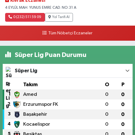
Kıvrak Eczanesi
4 EYLÜL MAH. YUNUS EMRE CAD. NO:31 A
0 (232) 511 59 09
Yol Tarifi Al
Tüm Nöbetçi Eczaneler
Süper Lig Puan Durumu
Süper Lig
#
Takım
O
P
1
Amed
0
0
2
Erzurumspor FK
0
0
3
Başakşehir
0
0
4
Kocaelispor
0
0
5
Beşiktaş
0
0