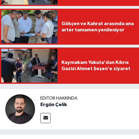
Gökçen ve Kahrat arasında ana
arter tamamen yenileniyor
Kaymakam Yakuta’dan Kıbrıs
Gazisi Ahmet Şeşen’e ziyaret
EDITÖR HAKKINDA
Ergün Çelik