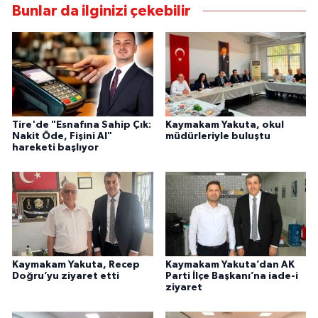
Bunlar da ilginizi çekebilir
Tire'de "Esnafına Sahip Çık:
Kaymakam Yakuta, okul
Nakit Öde, Fişini Al"
müdürleriyle buluştu
hareketi başlıyor
Kaymakam Yakuta, Recep
Kaymakam Yakuta’dan AK
Doğru’yu ziyaret etti
Parti İlçe Başkanı’na iade-i
ziyaret