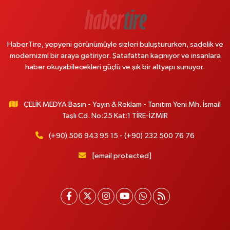
HaberTire, yepyeni görünümüyle sizleri buluştururken, sadelik ve
modernizmi bir araya getiriyor. Şatafattan kaçınıyor ve insanlara
haber okuyabilecekleri güçlü ve şık bir altyapı sunuyor.
ÇELİK MEDYA Basın - Yayın & Reklam - Tanıtım Yeni Mh. İsmail
Taşlı Cd. No:25 Kat:1 TİRE-İZMİR
(+90) 506 943 95 15 - (+90) 232 500 76 76
[email protected]