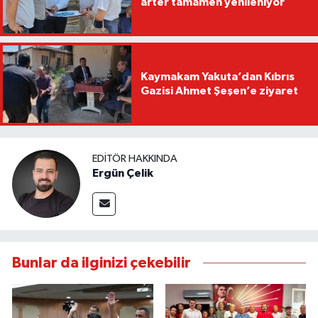
arter tamamen yenileniyor
Kaymakam Yakuta’dan Kıbrıs
Gazisi Ahmet Şeşen’e ziyaret
EDITÖR HAKKINDA
Ergün Çelik
Bunlar da ilginizi çekebilir