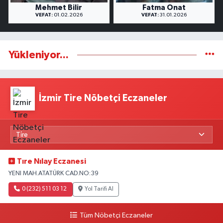
Mehmet Bilir
Fatma Onat
VEFAT:
01.02.2026
VEFAT:
31.01.2026
Yükleniyor...
İzmir Tire Nöbetçi Eczaneler
Tıre Nılay Eczanesi
YENI MAH.ATATÜRK CAD.NO:39
0 (232) 511 03 12
Yol Tarifi Al
Tüm Nöbetçi Eczaneler