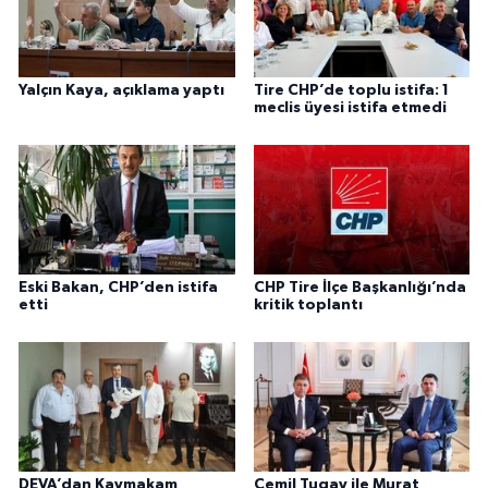
Yalçın Kaya, açıklama yaptı
Tire CHP’de toplu istifa: 1
meclis üyesi istifa etmedi
Eski Bakan, CHP’den istifa
CHP Tire İlçe Başkanlığı’nda
etti
kritik toplantı
DEVA’dan Kaymakam
Cemil Tugay ile Murat