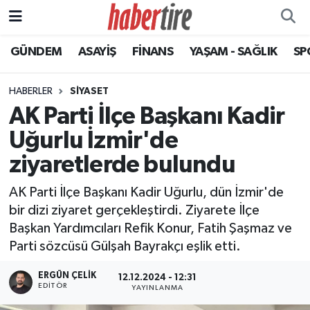
GÜNDEM
ASAYİŞ
FİNANS
YAŞAM - SAĞLIK
SP
Tire Nöbetçi Eczaneler
Tire Hava Durumu
HABERLER
SİYASET
AK Parti İlçe Başkanı Kadir
Tire Trafik Yoğunluk Haritası
Uğurlu İzmir'de
Süper Lig Puan Durumu ve Fikstür
ziyaretlerde bulundu
AK Parti İlçe Başkanı Kadir Uğurlu, dün İzmir'de
Tüm Manşetler
bir dizi ziyaret gerçekleştirdi. Ziyarete İlçe
Başkan Yardımcıları Refik Konur, Fatih Şaşmaz ve
Son Dakika Haberleri
Parti sözcüsü Gülşah Bayrakçı eşlik etti.
Haber Arşivi
ERGÜN ÇELIK
12.12.2024 - 12:31
EDITÖR
YAYINLANMA