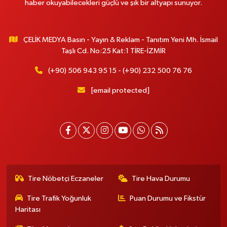
haber okuyabilecekleri güçlü ve şık bir altyapı sunuyor.
ÇELİK MEDYA Basın - Yayın & Reklam - Tanıtım Yeni Mh. İsmail
Taşlı Cd. No:25 Kat:1 TİRE-İZMİR
(+90) 506 943 95 15 - (+90) 232 500 76 76
[email protected]
Tire Nöbetçi Eczaneler
Tire Hava Durumu
Tire Trafik Yoğunluk
Puan Durumu ve Fikstür
Haritası