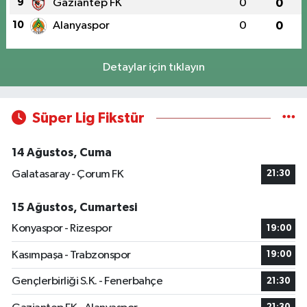
9
Gaziantep FK
0
0
10
Alanyaspor
0
0
Detaylar için tıklayın
Süper Lig Fikstür
14 Ağustos, Cuma
Galatasaray - Çorum FK
21:30
15 Ağustos, Cumartesi
Konyaspor - Rizespor
19:00
Kasımpaşa - Trabzonspor
19:00
Gençlerbirliği S.K. - Fenerbahçe
21:30