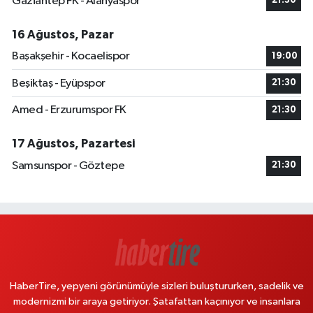
Gaziantep FK - Alanyaspor
21:30
16 Ağustos, Pazar
Başakşehir - Kocaelispor
19:00
Beşiktaş - Eyüpspor
21:30
Amed - Erzurumspor FK
21:30
17 Ağustos, Pazartesi
Samsunspor - Göztepe
21:30
HaberTire, yepyeni görünümüyle sizleri buluştururken, sadelik ve
modernizmi bir araya getiriyor. Şatafattan kaçınıyor ve insanlara