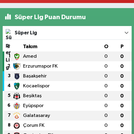
Süper Lig Puan Durumu
Süper Lig
#
Takım
O
P
1
Amed
0
0
2
Erzurumspor FK
0
0
3
Başakşehir
0
0
4
Kocaelispor
0
0
5
Beşiktaş
0
0
6
Eyüpspor
0
0
7
Galatasaray
0
0
8
Çorum FK
0
0