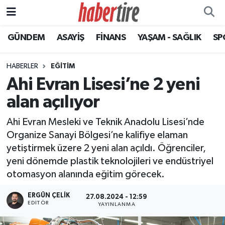
GÜNDEM
ASAYİŞ
FİNANS
YAŞAM - SAĞLIK
SP
Tire Nöbetçi Eczaneler
Tire Hava Durumu
HABERLER
EĞİTİM
Ahi Evran Lisesi’ne 2 yeni
Tire Trafik Yoğunluk Haritası
alan açılıyor
Süper Lig Puan Durumu ve Fikstür
Ahi Evran Mesleki ve Teknik Anadolu Lisesi’nde
Organize Sanayi Bölgesi’ne kalifiye elaman
Tüm Manşetler
yetiştirmek üzere 2 yeni alan açıldı. Öğrenciler,
yeni dönemde plastik teknolojileri ve endüstriyel
Son Dakika Haberleri
otomasyon alanında eğitim görecek.
Haber Arşivi
ERGÜN ÇELIK
27.08.2024 - 12:59
EDITÖR
YAYINLANMA