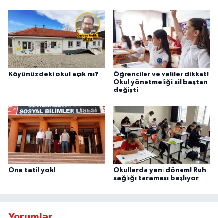
Köyünüzdeki okul açık mı?
Öğrenciler ve veliler dikkat!
Okul yönetmeliği sil baştan
değişti
Ona tatil yok!
Okullarda yeni dönem! Ruh
sağlığı taraması başlıyor
Yorumlar