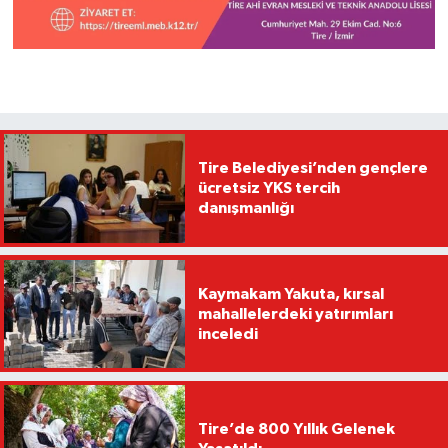
Tire Belediyesi’nden gençlere
ücretsiz YKS tercih
danışmanlığı
Kaymakam Yakuta, kırsal
mahallelerdeki yatırımları
inceledi
Tire’de 800 Yıllık Gelenek