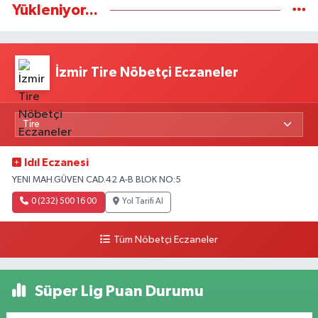
Yükleniyor...
İzmir Tire Nöbetçi Eczaneler
Idıl Eczanesi
YENI MAH.GÜVEN CAD.42 A-B BLOK NO:5
0 (232) 500 16 00
Yol Tarifi Al
Tüm Nöbetçi Eczaneler
Süper Lig Puan Durumu