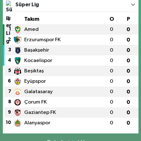
Süper Lig
#
Takım
O
P
1
Amed
0
0
2
Erzurumspor FK
0
0
3
Başakşehir
0
0
4
Kocaelispor
0
0
5
Beşiktaş
0
0
6
Eyüpspor
0
0
7
Galatasaray
0
0
8
Çorum FK
0
0
9
Gaziantep FK
0
0
10
Alanyaspor
0
0