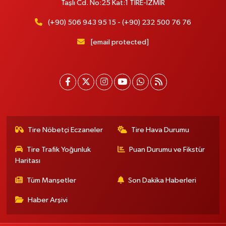
Taşlı Cd. No:25 Kat:1 TİRE-İZMİR
(+90) 506 943 95 15 - (+90) 232 500 76 76
[email protected]
Tire Nöbetçi Eczaneler
Tire Hava Durumu
Tire Trafik Yoğunluk
Puan Durumu ve Fikstür
Haritası
Tüm Manşetler
Son Dakika Haberleri
Haber Arşivi