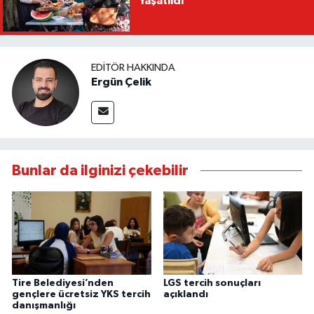
Yaşatıldı
EDITÖR HAKKINDA
Ergün Çelik
Bunlar da ilginizi çekebilir
Tire Belediyesi’nden
LGS tercih sonuçları
gençlere ücretsiz YKS tercih
açıklandı
danışmanlığı