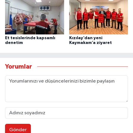
Et tesislerinde kapsamlı
Kızılay’dan yeni
denetim
Kaymakam’a ziyaret
Yorumlar
Gönder