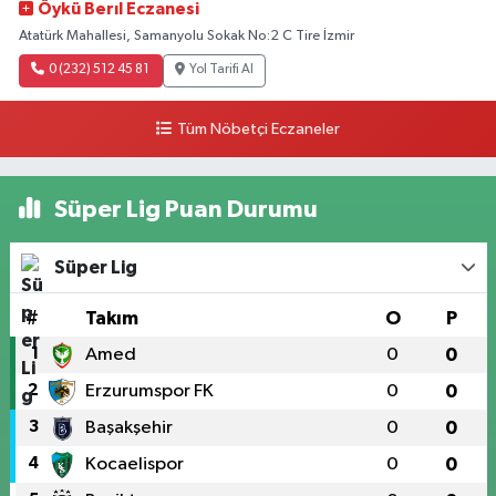
Öykü Berıl Eczanesi
Atatürk Mahallesi, Samanyolu Sokak No:2 C Tire İzmir
0 (232) 512 45 81
Yol Tarifi Al
Tüm Nöbetçi Eczaneler
Süper Lig Puan Durumu
Süper Lig
#
Takım
O
P
1
Amed
0
0
2
Erzurumspor FK
0
0
3
Başakşehir
0
0
4
Kocaelispor
0
0