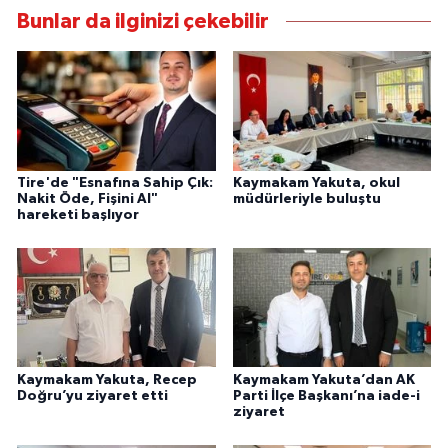
Bunlar da ilginizi çekebilir
Tire'de "Esnafına Sahip Çık:
Kaymakam Yakuta, okul
Nakit Öde, Fişini Al"
müdürleriyle buluştu
hareketi başlıyor
Kaymakam Yakuta, Recep
Kaymakam Yakuta’dan AK
Doğru’yu ziyaret etti
Parti İlçe Başkanı’na iade-i
ziyaret