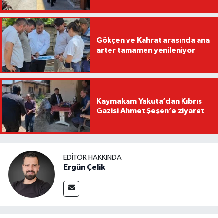
Gökçen ve Kahrat arasında ana
arter tamamen yenileniyor
Kaymakam Yakuta’dan Kıbrıs
Gazisi Ahmet Şeşen’e ziyaret
EDITÖR HAKKINDA
Ergün Çelik