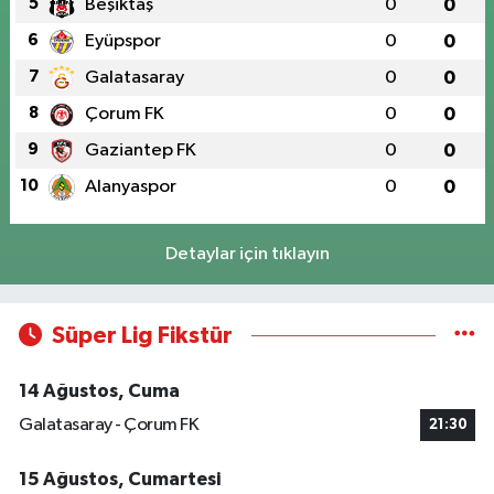
5
Beşiktaş
0
0
6
Eyüpspor
0
0
7
Galatasaray
0
0
8
Çorum FK
0
0
9
Gaziantep FK
0
0
10
Alanyaspor
0
0
Detaylar için tıklayın
Süper Lig Fikstür
14 Ağustos, Cuma
Galatasaray - Çorum FK
21:30
15 Ağustos, Cumartesi