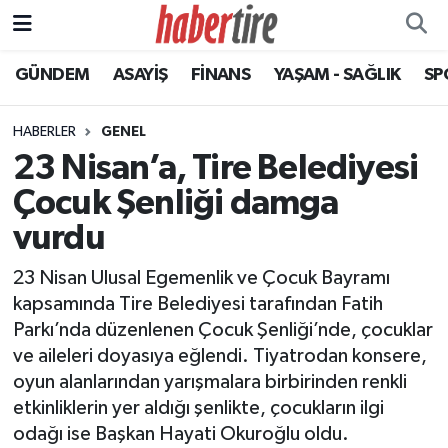
GÜNDEM
ASAYİŞ
FİNANS
YAŞAM - SAĞLIK
SP
Tire Nöbetçi Eczaneler
Tire Hava Durumu
HABERLER
GENEL
23 Nisan’a, Tire Belediyesi
Tire Trafik Yoğunluk Haritası
Çocuk Şenliği damga
Süper Lig Puan Durumu ve Fikstür
vurdu
23 Nisan Ulusal Egemenlik ve Çocuk Bayramı
Tüm Manşetler
kapsamında Tire Belediyesi tarafından Fatih
Parkı’nda düzenlenen Çocuk Şenliği’nde, çocuklar
Son Dakika Haberleri
ve aileleri doyasıya eğlendi. Tiyatrodan konsere,
oyun alanlarından yarışmalara birbirinden renkli
Haber Arşivi
etkinliklerin yer aldığı şenlikte, çocukların ilgi
odağı ise Başkan Hayati Okuroğlu oldu.