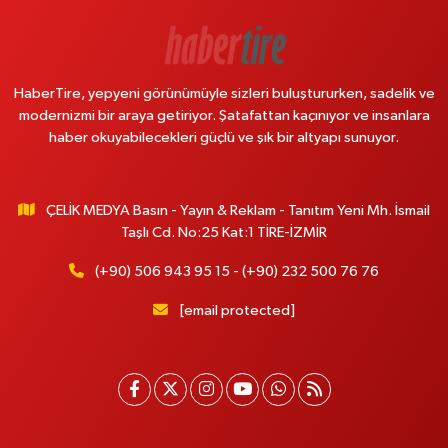
HaberTire, yepyeni görünümüyle sizleri buluştururken, sadelik ve
modernizmi bir araya getiriyor. Şatafattan kaçınıyor ve insanlara
haber okuyabilecekleri güçlü ve şık bir altyapı sunuyor.
ÇELİK MEDYA Basın - Yayın & Reklam - Tanıtım Yeni Mh. İsmail
Taşlı Cd. No:25 Kat:1 TİRE-İZMİR
(+90) 506 943 95 15 - (+90) 232 500 76 76
[email protected]